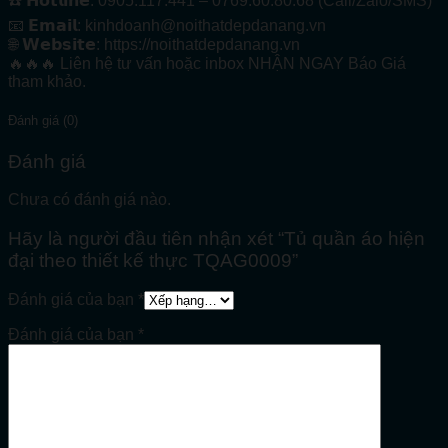
☎️ 𝗛𝗼𝘁𝗹𝗶𝗻𝗲: 0905.117.441 – 0769.60.80.68 (Call/Zalo/SMS)
📧 𝗘𝗺𝗮𝗶𝗹: kinhdoanh@noithatdepdanang.vn
🌐 𝗪𝗲𝗯𝘀𝗶𝘁𝗲: https://noithatdepdanang.vn
🔥🔥🔥 Liên hệ tư vấn hoặc inbox NHẬN NGAY Báo Giá
tham khảo.
Đánh giá (0)
Đánh giá
Chưa có đánh giá nào.
Hãy là người đầu tiên nhận xét “Tủ quần áo hiện
đại theo thiết kế thực TQAG0009”
Đánh giá của bạn
*
Đánh giá của bạn
*