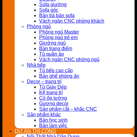
Sofa giường
Sofa góc
Bàn trà bàn sofa
Vách ngăn CNC phòng khách
Phòng ngủ
Phòng ngủ Master
Phòng ngủ trẻ em
Giường ngủ
Bàn trang điểm
Tủ quần áo
Vách ngăn CNC phòng ngủ
Nhà bếp
Tủ bếp cao cấp
Bàn ghế phòng ăn
Decor – trang trí
Tủ Giày Dép
Kệ trang trí
Cỏ ốp tường
Gương decor
Sản phẩm cắt – khắc CNC
Sản phẩm khác
Bàn học sinh
Bàn làm việc
DỰ ÁN THI CÔNG
Nội Thất Nhà Dân Dụng