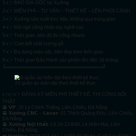
1-👉 BÁO GIÁ GỐC tại Xưởng
2-👉 MIỄN PHÍ – TƯ VẤN – THIẾT KẾ – LÊN PHỐI CẢNH
3-👉 Xưởng sản xuất trực tiếp, không qua trung gian
4-👉 Đội ngũ công nhân tay nghề cao
5-👉 Thời gian, tiến độ thi công nhanh
6-👉 Cam kết chất lượng gỗ
7-👉 Đa dạng màu sắc, bền đẹp theo thời gian.
8-👉 Thời gian Bảo Hành sản phẩm lên đến 36 tháng.
╚═════════════════════════════╝
Tủ quần áo hiện đại theo thiết kế thực
👉👉👉 ĐĂNG KÝ MIỄN PHÍ THIẾT KẾ, THI CÔNG NỘI
THẤT
🕋 𝗩𝗣: 26 Lý Chính Thắng, Liên Chiểu, Đà Nẵng
🕋 𝗫𝘂̛𝗼̛̉𝗻𝗴 𝗖𝗡𝗖 – 𝗟𝗮𝘀𝗲𝗿: 01 Thích Quảng Đức, Liên Chiểu,
Đà Nẵng
🕋 𝗫𝘂̛𝗼̛̉𝗻𝗴 𝗡𝗼̣̂𝗶 𝘁𝗵𝗮̂́𝘁: Lô 20-23 B40, Lê Hiến Mai, Liên
Chiểu, Đà Nẵng.