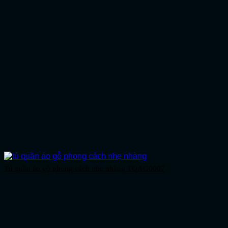
Tủ quần áo gỗ phong cách nhẹ nhàng TQAG0007