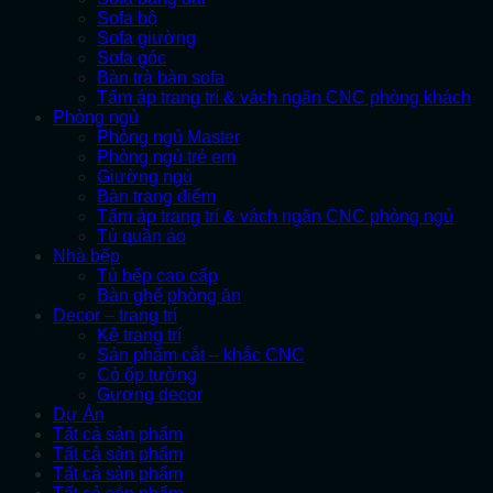
Sofa bộ
Sofa giường
Sofa góc
Bàn trà bàn sofa
Tấm áp trang trí & vách ngăn CNC phòng khách
Phòng ngủ
Phòng ngủ Master
Phòng ngủ trẻ em
Giường ngủ
Bàn trang điểm
Tấm áp trang trí & vách ngăn CNC phòng ngủ
Tủ quần áo
Nhà bếp
Tủ bếp cao cấp
Bàn ghế phòng ăn
Decor – trang trí
Kệ trang trí
Sản phẩm cắt – khắc CNC
Cỏ ốp tường
Gương decor
Dự Án
Tất cả sản phẩm
Tất cả sản phẩm
Tất cả sản phẩm