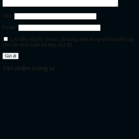
Tên
*
Email
*
Lưu tên của tôi, email, và trang web trong trình duyệt này
cho lần bình luận kế tiếp của tôi.
Sản phẩm tương tự