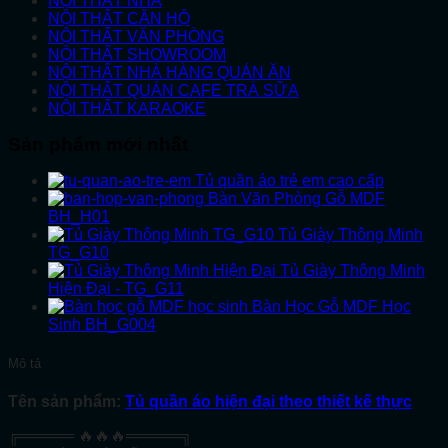
NỘI THẤT NHÀ
NỘI THẤT CĂN HỘ
NỘI THẤT VĂN PHÒNG
NỘI THẤT SHOWROOM
NỘI THẤT NHÀ HÀNG QUÁN ĂN
NỘI THẤT QUÁN CAFE TRÀ SỮA
NỘI THẤT KARAOKE
Sản phẩm mới nhất
Tủ quần áo trẻ em cao cấp
Bàn Văn Phòng Gỗ MDF
BH_H01
Tủ Giày Thông Minh
TG_G10
Tủ Giày Thông Minh
Hiện Đại - TG_G11
Bàn Học Gỗ MDF Học
Sinh BH_G004
Mô tả
Tên sản phẩm:
Tủ quần áo hiện đại theo thiết kế thực
╔═════ 🔥🔥🔥═════╗