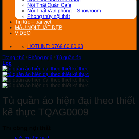
Nội Thất Quán Cafe
Nội Thất Văn phòng – Showroom
Phong thủy nội thất
Tin tức – bài viết
MẪU NỘI THẤT ĐẸP
VIDEO
HOTLINE: 0769 60 80 68
Trang chủ
/
Phòng ngủ
/
Tủ quần áo
Lọc
Tủ quần áo hiện đại theo thiết
kế thực TQAG0009
Thi công nội thất