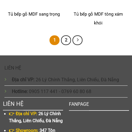
Tủ bếp gỗ MDF sang trọng
Tủ bếp gỗ MDF tông xám
khói
1
2
LIÊN HỆ
Địa chỉ VP:
26 Lý Chính Thắng, Liên Chiểu, Đà Nẵng
Hotline:
0905 117 441 - 0769 60 80 68
LIÊN HỆ
FANPAGE
👉 Địa chỉ VP:
26 Lý Chính
Thắng, Liên Chiểu, Đà Nẵng
👉 Showroom:
347 Tôn