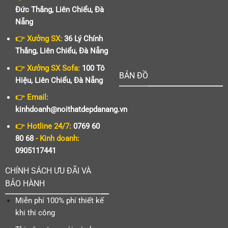
Đức Thắng, Liên Chiểu, Đà
Nẵng
👉 Xưởng SX:
36 Lý Chính
Thắng, Liên Chiểu, Đà Nẵng
👉 Xưởng SX Sofa:
100 Tô
BẢN ĐỒ
Hiệu, Liên Chiểu, Đà Nẵng
👉 Email:
kinhdoanh@noithatdepdanang.vn
👉 Hotline 24/7:
0769 60
80 68
- Kinh doanh:
0905117441
CHÍNH SÁCH ƯU ĐÃI VÀ
BẢO HÀNH
Miễn phí 100% phí thiết kế
khi thi công