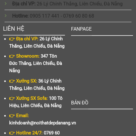
Địa chỉ VP:
26 Lý Chính Thắng, Liên Chiểu, Đà Nẵng
Hotline:
0905 117 441 - 0769 60 80 68
LIÊN HỆ
FANPAGE
👉 Địa chỉ VP:
26 Lý Chính
Thắng, Liên Chiểu, Đà Nẵng
👉 Showroom:
347 Tôn
Đức Thắng, Liên Chiểu, Đà
Nẵng
👉 Xưởng SX:
36 Lý Chính
Thắng, Liên Chiểu, Đà Nẵng
👉 Xưởng SX Sofa:
100 Tô
BẢN ĐỒ
Hiệu, Liên Chiểu, Đà Nẵng
👉 Email:
kinhdoanh@noithatdepdanang.vn
👉 Hotline 24/7:
0769 60