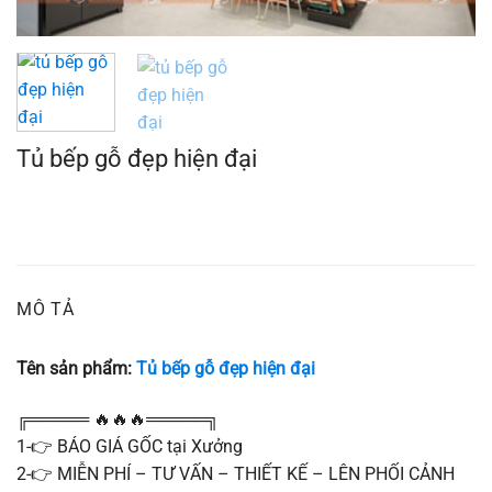
Tủ bếp gỗ đẹp hiện đại
MÔ TẢ
Tên sản phẩm:
Tủ bếp gỗ đẹp hiện đại
╔═════ 🔥🔥🔥═════╗
1-👉 BÁO GIÁ GỐC tại Xưởng
2-👉 MIỄN PHÍ – TƯ VẤN – THIẾT KẾ – LÊN PHỐI CẢNH