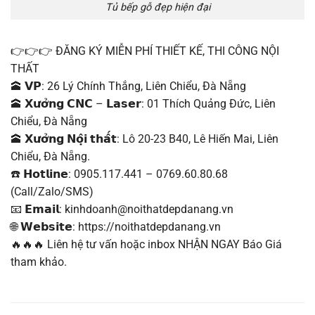
Tủ bếp gỗ đẹp hiện đại
👉👉👉 ĐĂNG KÝ MIỄN PHÍ THIẾT KẾ, THI CÔNG NỘI
THẤT
🕋 𝗩𝗣: 26 Lý Chính Thắng, Liên Chiểu, Đà Nẵng
🕋 𝗫𝘂̛𝗼̛̉𝗻𝗴 𝗖𝗡𝗖 – 𝗟𝗮𝘀𝗲𝗿: 01 Thích Quảng Đức, Liên
Chiểu, Đà Nẵng
🕋 𝗫𝘂̛𝗼̛̉𝗻𝗴 𝗡𝗼̣̂𝗶 𝘁𝗵𝗮̂́𝘁: Lô 20-23 B40, Lê Hiến Mai, Liên
Chiểu, Đà Nẵng.
☎️ 𝗛𝗼𝘁𝗹𝗶𝗻𝗲: 0905.117.441 – 0769.60.80.68
(Call/Zalo/SMS)
📧 𝗘𝗺𝗮𝗶𝗹: kinhdoanh@noithatdepdanang.vn
🌐 𝗪𝗲𝗯𝘀𝗶𝘁𝗲: https://noithatdepdanang.vn
🔥🔥🔥 Liên hệ tư vấn hoặc inbox NHẬN NGAY Báo Giá
tham khảo.