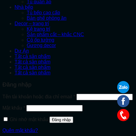
Tủ quần áo
Nhà bếp
Tủ bếp cao cấp
Bàn ghế phòng ăn
Decor – trang trí
Kệ trang trí
Sản phẩm cắt – khắc CNC
Cỏ ốp tường
Gương decor
Dự Án
Tất cả sản phẩm
Tất cả sản phẩm
Tất cả sản phẩm
Tất cả sản phẩm
Đăng nhập
Bắt
Tên tài khoản hoặc địa chỉ email
*
buộc
Bắt
Mật khẩu
*
buộc
Ghi nhớ mật khẩu
Đăng nhập
Quên mật khẩu?