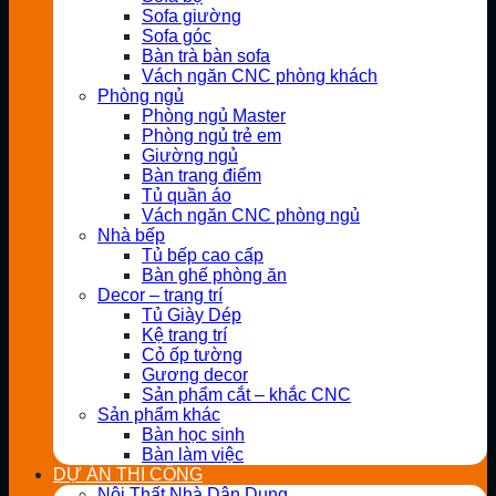
Sofa giường
Sofa góc
Bàn trà bàn sofa
Vách ngăn CNC phòng khách
Phòng ngủ
Phòng ngủ Master
Phòng ngủ trẻ em
Giường ngủ
Bàn trang điểm
Tủ quần áo
Vách ngăn CNC phòng ngủ
Nhà bếp
Tủ bếp cao cấp
Bàn ghế phòng ăn
Decor – trang trí
Tủ Giày Dép
Kệ trang trí
Cỏ ốp tường
Gương decor
Sản phẩm cắt – khắc CNC
Sản phẩm khác
Bàn học sinh
Bàn làm việc
DỰ ÁN THI CÔNG
Nội Thất Nhà Dân Dụng