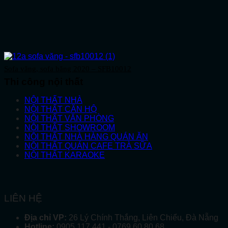
Sofa văng, sofa băng 2020 – SFB10012
Thi công nội thất
NỘI THẤT NHÀ
NỘI THẤT CĂN HỘ
NỘI THẤT VĂN PHÒNG
NỘI THẤT SHOWROOM
NỘI THẤT NHÀ HÀNG QUÁN ĂN
NỘI THẤT QUÁN CAFE TRÀ SỮA
NỘI THẤT KARAOKE
LIÊN HỆ
Địa chỉ VP:
26 Lý Chính Thắng, Liên Chiểu, Đà Nẵng
Hotline:
0905 117 441 - 0769 60 80 68