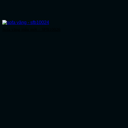
Sofa văng mẫu mới – SFB10026