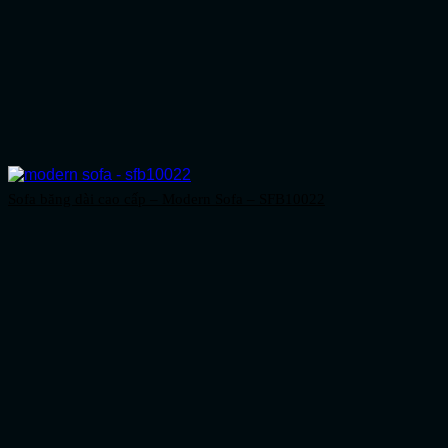
Sofa băng dài cao cấp – Modern Sofa – SFB10022