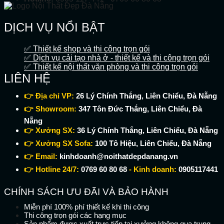
DỊCH VỤ NỔI BẬT
✅ Thiết kế shop và thi công trọn gói
✅ Dịch vụ cải tạo nhà ở - thiết kế và thi công trọn gói
✅ Thiết kế nội thất văn phòng và thi công trọn gói
LIÊN HỆ
👉 Địa chỉ VP:
26 Lý Chính Thắng, Liên Chiểu, Đà Nẵng
👉 Showroom:
347 Tôn Đức Thắng, Liên Chiểu, Đà
Nẵng
👉 Xưởng SX:
36 Lý Chính Thắng, Liên Chiểu, Đà Nẵng
👉 Xưởng SX Sofa:
100 Tô Hiệu, Liên Chiểu, Đà Nẵng
👉 Email:
kinhdoanh@noithatdepdanang.vn
👉 Hotline 24/7:
0769 60 80 68
- Kinh doanh:
0905117441
CHÍNH SÁCH ƯU ĐÃI VÀ BẢO HÀNH
Miễn phí 100% phí thiết kế khi thi công
Thi công trọn gói các hạng mục
Sản phẩm được xuất trực tiếp tại xưởng không qua trung