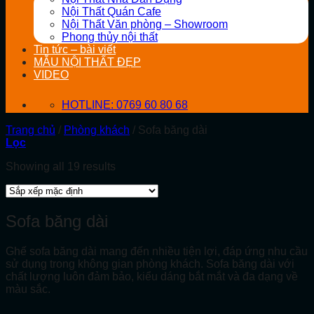
Nội Thất Quán Cafe
Nội Thất Văn phòng – Showroom
Phong thủy nội thất
Tin tức – bài viết
MẪU NỘI THẤT ĐẸP
VIDEO
HOTLINE: 0769 60 80 68
Trang chủ
/
Phòng khách
/
Sofa băng dài
Lọc
Showing all 19 results
Sofa băng dài
Ghế sofa băng dài mang đến nhiều tiện lợi, đáp ứng nhu cầu
sử dụng trong không gian phòng khách. Sofa băng dài với
chất lượng luôn đảm bảo, kiểu dáng bắt mắt và đa dạng về
màu sắc.