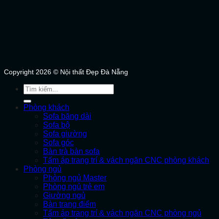
Copyright 2026 © Nội thất Đẹp Đà Nẵng
Tìm
kiếm:
Phòng khách
Sofa băng dài
Sofa bộ
Sofa giường
Sofa góc
Bàn trà bàn sofa
Tấm áp trang trí & vách ngăn CNC phòng khách
Phòng ngủ
Phòng ngủ Master
Phòng ngủ trẻ em
Giường ngủ
Bàn trang điểm
Tấm áp trang trí & vách ngăn CNC phòng ngủ