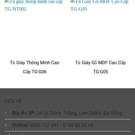
Tủ Giày Thông Minh Cao
Tủ Giày Gỗ MDF Cao Cấp
Cấp TG-G06
TG-G05
LIÊN HỆ
Địa chỉ VP:
26 Lý Chính Thắng, Liên Chiểu, Đà Nẵng
Hotline:
0905 117 441 - 0769 60 80 68