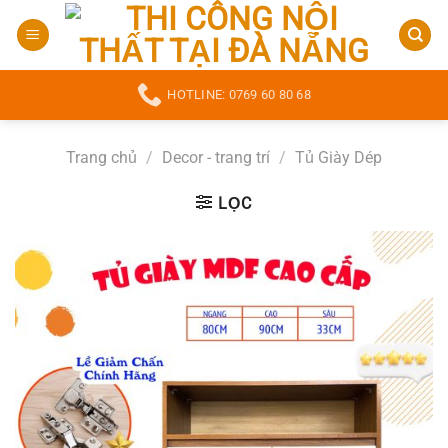
Bỏ
qua
nội
dung
HOTLINE: 0769 60 80 68
Trang chủ
/
Decor - trang trí
/
Tủ Giày Dép
LỌC