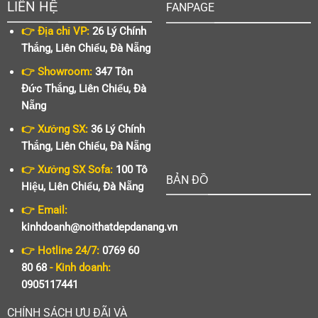
LIÊN HỆ
FANPAGE
👉 Địa chỉ VP:
26 Lý Chính
Thắng, Liên Chiểu, Đà Nẵng
👉 Showroom:
347 Tôn
Đức Thắng, Liên Chiểu, Đà
Nẵng
👉 Xưởng SX:
36 Lý Chính
Thắng, Liên Chiểu, Đà Nẵng
👉 Xưởng SX Sofa:
100 Tô
BẢN ĐỒ
Hiệu, Liên Chiểu, Đà Nẵng
👉 Email:
kinhdoanh@noithatdepdanang.vn
👉 Hotline 24/7:
0769 60
80 68
- Kinh doanh:
0905117441
CHÍNH SÁCH ƯU ĐÃI VÀ