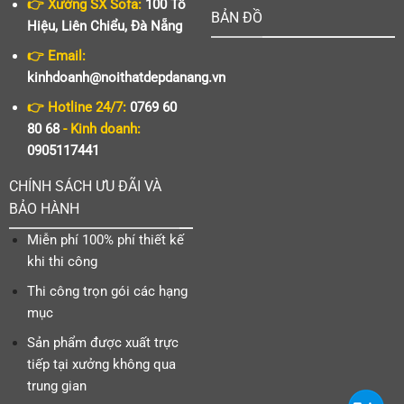
👉 Xưởng SX Sofa:
100 Tô
BẢN ĐỒ
Hiệu, Liên Chiểu, Đà Nẵng
👉 Email:
kinhdoanh@noithatdepdanang.vn
👉 Hotline 24/7:
0769 60
80 68
- Kinh doanh:
0905117441
CHÍNH SÁCH ƯU ĐÃI VÀ
BẢO HÀNH
Miễn phí 100% phí thiết kế
khi thi công
Thi công trọn gói các hạng
mục
Sản phẩm được xuất trực
tiếp tại xưởng không qua
trung gian