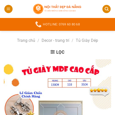
Bỏ
qua
nội
dung
HOTLINE: 0769 60 80 68
Trang chủ
/
Decor - trang trí
/
Tủ Giày Dép
LỌC