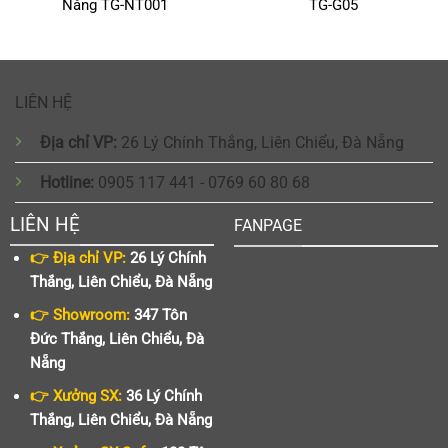
Nẵng TG-NT001
TG-G05
LIÊN HỆ
Địa chỉ VP:
26 Lý Chính Thắng, Liên Chiểu, Đà Nẵng
Hotline:
0905 117 441 - 0769 60 80 68
LIÊN HỆ
FANPAGE
👉 Địa chỉ VP:
26 Lý Chính
Thắng, Liên Chiểu, Đà Nẵng
👉 Showroom:
347 Tôn
Đức Thắng, Liên Chiểu, Đà
Nẵng
👉 Xưởng SX:
36 Lý Chính
Thắng, Liên Chiểu, Đà Nẵng