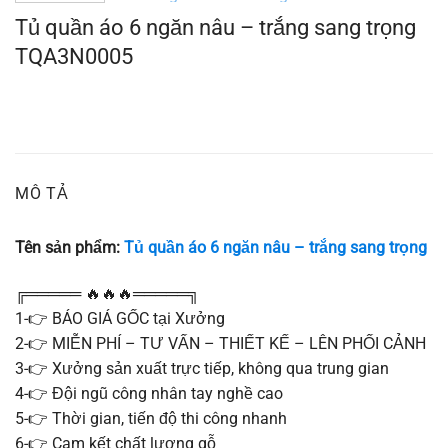
Tủ quần áo 6 ngăn nâu – trắng sang trọng
TQA3N0005
MÔ TẢ
Tên sản phẩm:
Tủ quần áo 6 ngăn nâu – trắng sang trọng
╔═════ 🔥🔥🔥═════╗
1-👉 BÁO GIÁ GỐC tại Xưởng
2-👉 MIỄN PHÍ – TƯ VẤN – THIẾT KẾ – LÊN PHỐI CẢNH
3-👉 Xưởng sản xuất trực tiếp, không qua trung gian
4-👉 Đội ngũ công nhân tay nghề cao
5-👉 Thời gian, tiến độ thi công nhanh
6-👉 Cam kết chất lượng gỗ