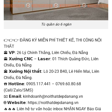
Tủ quần áo 6 ngăn
👉👉👉 ĐĂNG KÝ MIỄN PHÍ THIẾT KẾ, THI CÔNG NỘI
THẤT
🕋 𝗩𝗣: 26 Lý Chính Thắng, Liên Chiểu, Đà Nẵng
🕋 𝗫𝘂̛𝗼̛̉𝗻𝗴 𝗖𝗡𝗖 – 𝗟𝗮𝘀𝗲𝗿: 01 Thích Quảng Đức, Liên
Chiểu, Đà Nẵng
🕋 𝗫𝘂̛𝗼̛̉𝗻𝗴 𝗡𝗼̣̂𝗶 𝘁𝗵𝗮̂́𝘁: Lô 20-23 B40, Lê Hiến Mai, Liên
Chiểu, Đà Nẵng.
☎️ 𝗛𝗼𝘁𝗹𝗶𝗻𝗲: 0905.117.441 – 0769.60.80.68
(Call/Zalo/SMS)
📧 𝗘𝗺𝗮𝗶𝗹: kinhdoanh@noithatdepdanang.vn
🌐 𝗪𝗲𝗯𝘀𝗶𝘁𝗲: https://noithatdepdanang.vn
🔥🔥🔥 Liên hệ tư vấn hoặc inbox NHẬN NGAY Báo Giá