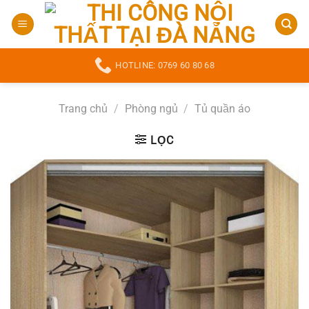
Bỏ
qua
nội
dung
HOTLINE: 0769 60 80 68
Trang chủ
/
Phòng ngủ
/
Tủ quần áo
LỌC