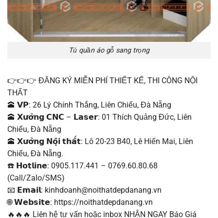
Tủ quần áo gỗ sang trọng
👉👉👉 ĐĂNG KÝ MIỄN PHÍ THIẾT KẾ, THI CÔNG NỘI
THẤT
🕋 𝗩𝗣: 26 Lý Chính Thắng, Liên Chiểu, Đà Nẵng
🕋 𝗫𝘂̛𝗼̛̉𝗻𝗴 𝗖𝗡𝗖 – 𝗟𝗮𝘀𝗲𝗿: 01 Thích Quảng Đức, Liên
Chiểu, Đà Nẵng
🕋 𝗫𝘂̛𝗼̛̉𝗻𝗴 𝗡𝗼̣̂𝗶 𝘁𝗵𝗮̂́𝘁: Lô 20-23 B40, Lê Hiến Mai, Liên
Chiểu, Đà Nẵng.
☎️ 𝗛𝗼𝘁𝗹𝗶𝗻𝗲: 0905.117.441 – 0769.60.80.68
(Call/Zalo/SMS)
📧 𝗘𝗺𝗮𝗶𝗹: kinhdoanh@noithatdepdanang.vn
🌐 𝗪𝗲𝗯𝘀𝗶𝘁𝗲: https://noithatdepdanang.vn
🔥🔥🔥 Liên hệ tư vấn hoặc inbox NHẬN NGAY Báo Giá