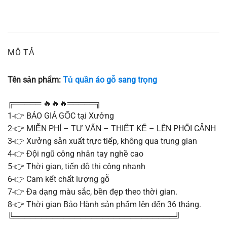
MÔ TẢ
Tên sản phẩm:
Tủ quần áo gỗ sang trọng
╔═════ 🔥🔥🔥═════╗
1-👉 BÁO GIÁ GỐC tại Xưởng
2-👉 MIỄN PHÍ – TƯ VẤN – THIẾT KẾ – LÊN PHỐI CẢNH
3-👉 Xưởng sản xuất trực tiếp, không qua trung gian
4-👉 Đội ngũ công nhân tay nghề cao
5-👉 Thời gian, tiến độ thi công nhanh
6-👉 Cam kết chất lượng gỗ
7-👉 Đa dạng màu sắc, bền đẹp theo thời gian.
8-👉 Thời gian Bảo Hành sản phẩm lên đến 36 tháng.
╚═════════════════════════════╝