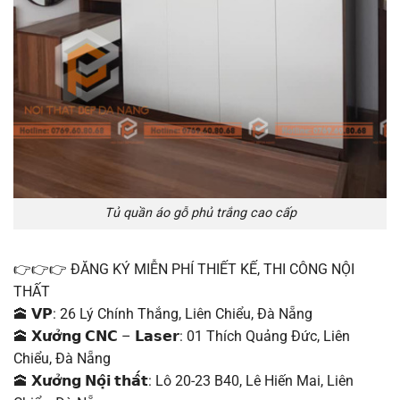
Tủ quần áo gỗ phủ trắng cao cấp
👉👉👉 ĐĂNG KÝ MIỄN PHÍ THIẾT KẾ, THI CÔNG NỘI
THẤT
🕋 𝗩𝗣: 26 Lý Chính Thắng, Liên Chiểu, Đà Nẵng
🕋 𝗫𝘂̛𝗼̛̉𝗻𝗴 𝗖𝗡𝗖 – 𝗟𝗮𝘀𝗲𝗿: 01 Thích Quảng Đức, Liên
Chiểu, Đà Nẵng
🕋 𝗫𝘂̛𝗼̛̉𝗻𝗴 𝗡𝗼̣̂𝗶 𝘁𝗵𝗮̂́𝘁: Lô 20-23 B40, Lê Hiến Mai, Liên