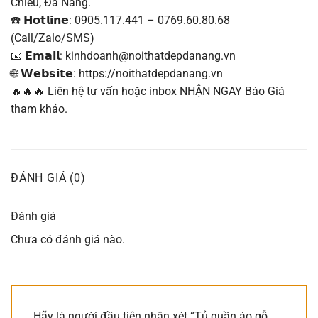
Chiểu, Đà Nẵng.
☎️ 𝗛𝗼𝘁𝗹𝗶𝗻𝗲: 0905.117.441 – 0769.60.80.68
(Call/Zalo/SMS)
📧 𝗘𝗺𝗮𝗶𝗹: kinhdoanh@noithatdepdanang.vn
🌐 𝗪𝗲𝗯𝘀𝗶𝘁𝗲: https://noithatdepdanang.vn
🔥🔥🔥 Liên hệ tư vấn hoặc inbox NHẬN NGAY Báo Giá
tham khảo.
ĐÁNH GIÁ (0)
Đánh giá
Chưa có đánh giá nào.
Hãy là người đầu tiên nhận xét “Tủ quần áo gỗ