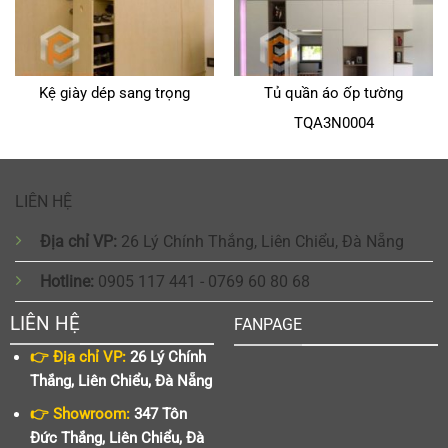
Kệ giày dép sang trọng
Tủ quần áo ốp tường
TQA3N0004
LIÊN HỆ
Địa chỉ VP:
26 Lý Chính Thắng, Liên Chiểu, Đà Nẵng
Hotline:
0905 117 441 - 0769 60 80 68
LIÊN HỆ
FANPAGE
👉 Địa chỉ VP:
26 Lý Chính
Thắng, Liên Chiểu, Đà Nẵng
👉 Showroom:
347 Tôn
Đức Thắng, Liên Chiểu, Đà