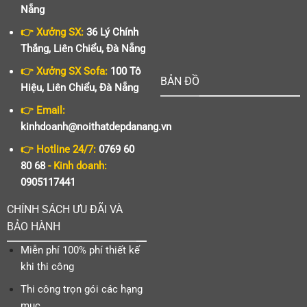
Nẵng
👉 Xưởng SX:
36 Lý Chính
Thắng, Liên Chiểu, Đà Nẵng
👉 Xưởng SX Sofa:
100 Tô
BẢN ĐỒ
Hiệu, Liên Chiểu, Đà Nẵng
👉 Email:
kinhdoanh@noithatdepdanang.vn
👉 Hotline 24/7:
0769 60
80 68
- Kinh doanh:
0905117441
CHÍNH SÁCH ƯU ĐÃI VÀ
BẢO HÀNH
Miễn phí 100% phí thiết kế
khi thi công
Thi công trọn gói các hạng
mục