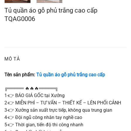
Tủ quần áo gỗ phủ trắng cao cấp
TQAG0006
MÔ TẢ
Tên sản phẩm:
Tủ quần áo gỗ phủ trắng cao cấp
╔═════ 🔥🔥🔥═════╗
1-👉 BÁO GIÁ GỐC tại Xưởng
2-👉 MIỄN PHÍ – TƯ VẤN – THIẾT KẾ – LÊN PHỐI CẢNH
3-👉 Xưởng sản xuất trực tiếp, không qua trung gian
4-👉 Đội ngũ công nhân tay nghề cao
5-👉 Thời gian, tiến độ thi công nhanh