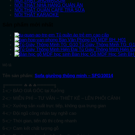
NỘI THẤT SHOWROOM
NỘI THẤT NHÀ HÀNG QUÁN ĂN
NỘI THẤT QUÁN CAFE TRÀ SỮA
NỘI THẤT KARAOKE
Sản phẩm mới nhất
Tủ quần áo trẻ em cao cấp
Bàn Văn Phòng Gỗ MDF BH_H01
Tủ Giày Thông Minh TG_G
Tủ Giày Thông Minh Hiện Đ
Bàn Học Gỗ MDF Học Sinh B
Mô tả
Tên sản phẩm:
Sofa giường thông minh – SFG10014
╔═════ 🔥🔥🔥═════╗
1-👉 BÁO GIÁ GỐC tại Xưởng
2-👉 MIỄN PHÍ – TƯ VẤN – THIẾT KẾ – LÊN PHỐI CẢNH
3-👉 Xưởng sản xuất trực tiếp, không qua trung gian
4-👉 Đội ngũ công nhân tay nghề cao
5-👉 Thời gian, tiến độ thi công nhanh
6-👉 Cam kết chất lượng gỗ