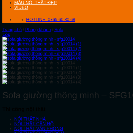
MẪU NỘI THẤT ĐẸP
VIDEO
HOTLINE: 0769 60 80 68
Trang chủ
/
Phòng khách
/
Sofa
Lọc
Sofa giường thông minh – SFG
Thi công nội thất
NỘI THẤT NHÀ
NỘI THẤT CĂN HỘ
NỘI THẤT VĂN PHÒNG