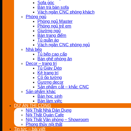
Sofa góc
Bàn trà bàn sofa
Vách ngăn CNC phòng khách
Phòng ngủ
Phòng ngủ Master
Phòng ngủ trẻ em
Giường ngủ
Bàn trang điểm
Tủ quần áo
Vách ngăn CNC phòng ngủ
Nhà bếp
Tủ bếp cao cấp
Bàn ghế phòng ăn
Decor – trang trí
Tủ Giày Dép
Kệ trang trí
Cỏ ốp tường
Gương decor
Sản phẩm cắt – khắc CNC
Sản phẩm khác
Bàn học sinh
Bàn làm việc
DỰ ÁN THI CÔNG
Nội Thất Nhà Dân Dụng
Nội Thất Quán Cafe
Nội Thất Văn phòng – Showroom
Phong thủy nội thất
Tin tức – bài viết