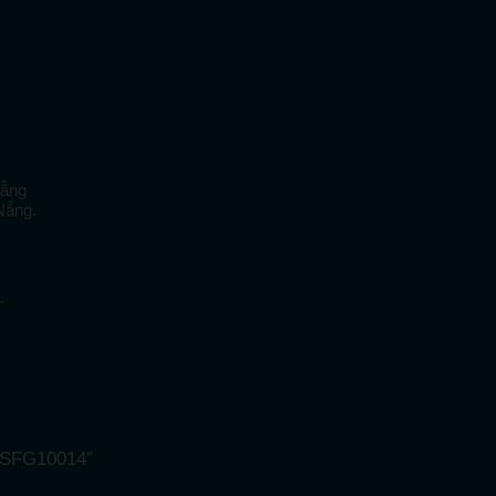
Nẵng
 Nẵng.
.
– SFG10014”