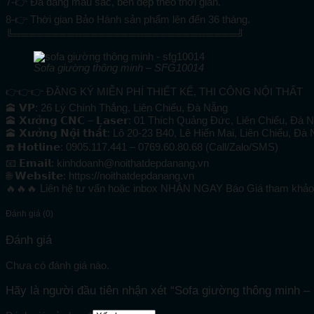
7-👉 Đa dạng màu sắc, bền đẹp theo thời gian.
8-👉 Thời gian Bảo Hành sản phẩm lên đến 36 tháng.
╚═════════════════════════════╝
Sofa giường thông minh – SFG10014
👉👉👉 ĐĂNG KÝ MIỄN PHÍ THIẾT KẾ, THI CÔNG NỘI THẤT
🕋 𝗩𝗣: 26 Lý Chính Thắng, Liên Chiểu, Đà Nẵng
🕋 𝗫𝘂̛𝗼̛̉𝗻𝗴 𝗖𝗡𝗖 – 𝗟𝗮𝘀𝗲𝗿: 01 Thích Quảng Đức, Liên Chiểu, Đà 
🕋 𝗫𝘂̛𝗼̛̉𝗻𝗴 𝗡𝗼̣̂𝗶 𝘁𝗵𝗮̂́𝘁: Lô 20-23 B40, Lê Hiến Mai, Liên Chiểu, Đà
☎️ 𝗛𝗼𝘁𝗹𝗶𝗻𝗲: 0905.117.441 – 0769.60.80.68 (Call/Zalo/SMS)
📧 𝗘𝗺𝗮𝗶𝗹: kinhdoanh@noithatdepdanang.vn
🌐 𝗪𝗲𝗯𝘀𝗶𝘁𝗲: https://noithatdepdanang.vn
🔥🔥🔥 Liên hệ tư vấn hoặc inbox NHẬN NGAY Báo Giá tham khảo
Đánh giá (0)
Đánh giá
Chưa có đánh giá nào.
Hãy là người đầu tiên nhận xét “Sofa giường thông minh 