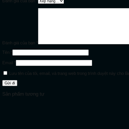
Đánh giá của bạn
*
Đánh giá của bạn
*
Tên
*
Email
*
Lưu tên của tôi, email, và trang web trong trình duyệt này cho lần
Sản phẩm tương tự