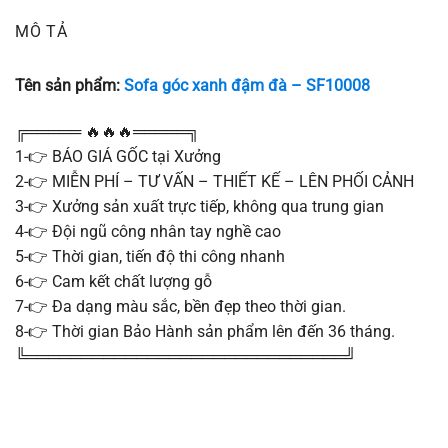
MÔ TẢ
Tên sản phẩm:
Sofa góc xanh đậm đà – SF10008
╔═════ 🔥🔥🔥═════╗
1-👉 BÁO GIÁ GỐC tại Xưởng
2-👉 MIỄN PHÍ – TƯ VẤN – THIẾT KẾ – LÊN PHỐI CẢNH
3-👉 Xưởng sản xuất trực tiếp, không qua trung gian
4-👉 Đội ngũ công nhân tay nghề cao
5-👉 Thời gian, tiến độ thi công nhanh
6-👉 Cam kết chất lượng gỗ
7-👉 Đa dạng màu sắc, bền đẹp theo thời gian.
8-👉 Thời gian Bảo Hành sản phẩm lên đến 36 tháng.
╚═════════════════════════════╝