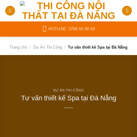
Bỏ
qua
nội
dung
HOTLINE: 0769 60 80 68
Trang chủ
/
Dự Án Thi Công
/
Tư vấn thiết kế Spa tại Đà Nẵng
DỰ ÁN THI CÔNG
Tư vấn thiết kế Spa tại Đà Nẵng