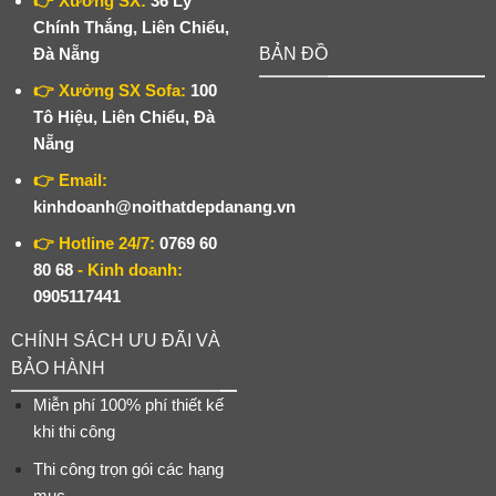
👉 Xưởng SX:
36 Lý
Chính Thắng, Liên Chiểu,
Đà Nẵng
BẢN ĐỒ
👉 Xưởng SX Sofa:
100
Tô Hiệu, Liên Chiểu, Đà
Nẵng
👉 Email:
kinhdoanh@noithatdepdanang.vn
👉 Hotline 24/7:
0769 60
80 68
- Kinh doanh:
0905117441
CHÍNH SÁCH ƯU ĐÃI VÀ
BẢO HÀNH
Miễn phí 100% phí thiết kế
khi thi công
Thi công trọn gói các hạng
mục