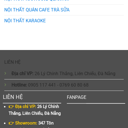
NỘI THẤT QUÁN CAFE TRÀ SỮA
NỘI THẤT KARAOKE
LIÊN HỆ
Địa chỉ VP:
26 Lý Chính Thắng, Liên Chiểu, Đà Nẵng
Hotline:
0905 117 441 - 0769 60 80 68
LIÊN HỆ
FANPAGE
👉 Địa chỉ VP:
26 Lý Chính
Thắng, Liên Chiểu, Đà Nẵng
👉 Showroom:
347 Tôn