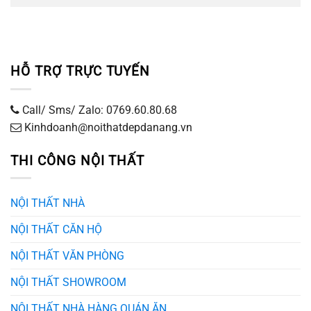
HỖ TRỢ TRỰC TUYẾN
Call/ Sms/ Zalo: 0769.60.80.68
Kinhdoanh@noithatdepdanang.vn
THI CÔNG NỘI THẤT
NỘI THẤT NHÀ
NỘI THẤT CĂN HỘ
NỘI THẤT VĂN PHÒNG
NỘI THẤT SHOWROOM
NỘI THẤT NHÀ HÀNG QUÁN ĂN