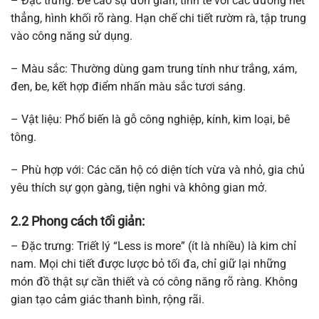
– Đặc trưng: Đề cao sự đơn giản, tinh tế với các đường nét
thẳng, hình khối rõ ràng. Hạn chế chi tiết rườm rà, tập trung
vào công năng sử dụng.
– Màu sắc: Thường dùng gam trung tính như trắng, xám,
đen, be, kết hợp điểm nhấn màu sắc tươi sáng.
– Vật liệu: Phổ biến là gỗ công nghiệp, kính, kim loại, bê
tông.
– Phù hợp với: Các căn hộ có diện tích vừa và nhỏ, gia chủ
yêu thích sự gọn gàng, tiện nghi và không gian mở.
2.2 Phong cách tối giản:
– Đặc trưng: Triết lý “Less is more” (ít là nhiều) là kim chỉ
nam. Mọi chi tiết được lược bỏ tối đa, chỉ giữ lại những
món đồ thật sự cần thiết và có công năng rõ ràng. Không
gian tạo cảm giác thanh bình, rộng rãi.