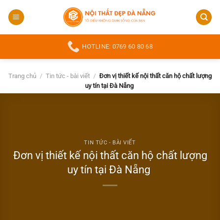
Bỏ
qua
nội
dung
HOTLINE: 0769 60 80 68
Trang chủ
/
Tin tức - bài viết
/
Đơn vị thiết kế nội thất căn hộ chất lượng
uy tín tại Đà Nẵng
TIN TỨC - BÀI VIẾT
Đơn vị thiết kế nội thất căn hộ chất lượng
uy tín tại Đà Nẵng