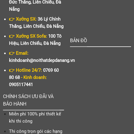
Đức Thắng, Liên Chiểu, Đà
Nẵng
👉 Xưởng SX:
36 Lý Chính
Thắng, Liên Chiểu, Đà Nẵng
👉 Xưởng SX Sofa:
100 Tô
BẢN ĐỒ
Hiệu, Liên Chiểu, Đà Nẵng
👉 Email:
kinhdoanh@noithatdepdanang.vn
👉 Hotline 24/7:
0769 60
80 68
- Kinh doanh:
0905117441
CHÍNH SÁCH ƯU ĐÃI VÀ
BẢO HÀNH
Miễn phí 100% phí thiết kế
khi thi công
Thi công trọn gói các hạng