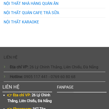
NỘI THẤT NHÀ HÀNG QUÁN ĂN
NỘI THẤT QUÁN CAFE TRÀ SỮA
NỘI THẤT KARAOKE
LIÊN HỆ
Địa chỉ VP:
26 Lý Chính Thắng, Liên Chiểu, Đà Nẵng
Hotline:
0905 117 441 - 0769 60 80 68
LIÊN HỆ
FANPAGE
👉 Địa chỉ VP:
26 Lý Chính
Thắng, Liên Chiểu, Đà Nẵng
👉 Showroom:
347 Tôn