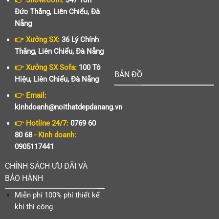
Đức Thắng, Liên Chiểu, Đà
Nẵng
👉 Xưởng SX:
36 Lý Chính
Thắng, Liên Chiểu, Đà Nẵng
👉 Xưởng SX Sofa:
100 Tô
BẢN ĐỒ
Hiệu, Liên Chiểu, Đà Nẵng
👉 Email:
kinhdoanh@noithatdepdanang.vn
👉 Hotline 24/7:
0769 60
80 68
- Kinh doanh:
0905117441
CHÍNH SÁCH ƯU ĐÃI VÀ
BẢO HÀNH
Miễn phí 100% phí thiết kế
khi thi công