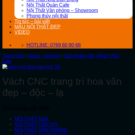
Nội Thất Quán Cafe
Nội Thất Văn phòng – Showroom
Phong thủy nội thất
Tin tức – bài viết
MẪU NỘI THẤT ĐẸP
VIDEO
HOTLINE: 0769 60 80 68
Trang chủ
/
Decor - trang trí
/
Sản phẩm cắt - khắc CNC
Lọc
Vách CNC trang trí hoa văn
đẹp – độc – lạ
Thi công nội thất
NỘI THẤT NHÀ
NỘI THẤT CĂN HỘ
NỘI THẤT VĂN PHÒNG