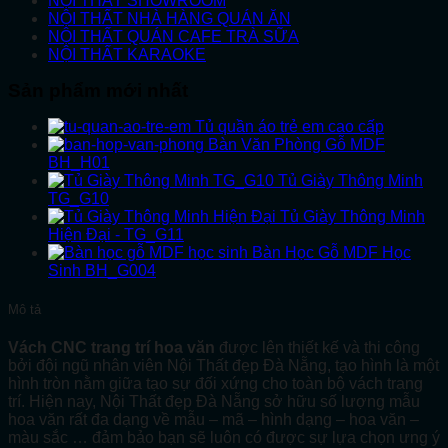
NỘI THẤT SHOWROOM
NỘI THẤT NHÀ HÀNG QUÁN ĂN
NỘI THẤT QUÁN CAFE TRÀ SỮA
NỘI THẤT KARAOKE
Sản phẩm mới nhất
Tủ quần áo trẻ em cao cấp
Bàn Văn Phòng Gỗ MDF
BH_H01
Tủ Giày Thông Minh
TG_G10
Tủ Giày Thông Minh
Hiện Đại - TG_G11
Bàn Học Gỗ MDF Học
Sinh BH_G004
Mô tả
Vách CNC trang trí hoa văn
được lên thiết kế và thi công
bởi đội ngũ nhân viên Nội Thất đẹp Đà Nẵng, tạo hình là một
hình tròn nằm giữa tạo sự đối xứng cho toàn bộ vách trang
trí. Hiện nay, Nội Thất đẹp Đà Nẵng sở hữu số lượng mẫu
hoa văn rất đa dạng về mẫu – mã – hình dạng – hoa văn –
màu sắc … đảm bảo bạn sẽ luôn có được sự lựa chọn ưng ý