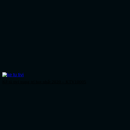
Kệ tủ tivi trang trí hot nhất 2020 – KTV10005