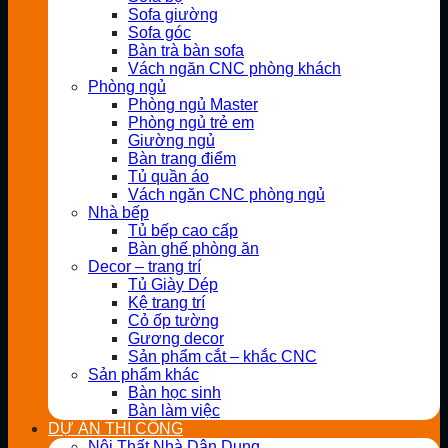
Sofa giường
Sofa góc
Bàn trà bàn sofa
Vách ngăn CNC phòng khách
Phòng ngủ
Phòng ngủ Master
Phòng ngủ trẻ em
Giường ngủ
Bàn trang điểm
Tủ quần áo
Vách ngăn CNC phòng ngủ
Nhà bếp
Tủ bếp cao cấp
Bàn ghế phòng ăn
Decor – trang trí
Tủ Giày Dép
Kệ trang trí
Cỏ ốp tường
Gương decor
Sản phẩm cắt – khắc CNC
Sản phẩm khác
Bàn học sinh
Bàn làm việc
DỰ ÁN THI CÔNG
Nội Thất Nhà Dân Dụng