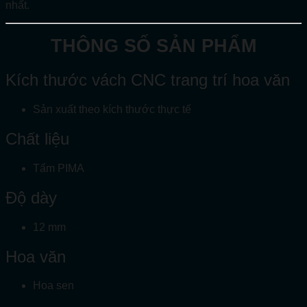
nhất.
TH
ÔNG SỐ SẢN PHẨM
Kích thước vách CNC trang trí hoa văn
Sản xuất theo kích thước thực tế
Chất liệu
Tấm PIMA
Độ dày
12 mm
Hoa văn
Hoa sen