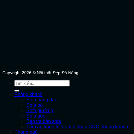
Copyright 2026 © Nội thất Đẹp Đà Nẵng
Tìm
kiếm:
Phòng khách
Sofa băng dài
Sofa bộ
Sofa giường
Sofa góc
Bàn trà bàn sofa
Tấm áp trang trí & vách ngăn CNC phòng khách
Phòng ngủ