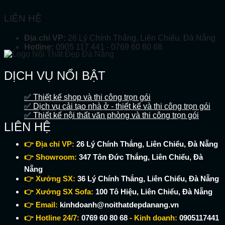
LIÊN HỆ
Địa chỉ VP:
26 Lý Chính Thắng, Liên Chiểu, Đà Nẵng
Hotline:
0905 117 441 - 0769 60 80 68
DỊCH VỤ NỔI BẬT
✅ Thiết kế shop và thi công trọn gói
✅ Dịch vụ cải tạo nhà ở - thiết kế và thi công trọn gói
✅ Thiết kế nội thất văn phòng và thi công trọn gói
LIÊN HỆ
👉 Địa chỉ VP:
26 Lý Chính Thắng, Liên Chiểu, Đà Nẵng
👉 Showroom:
347 Tôn Đức Thắng, Liên Chiểu, Đà
Nẵng
👉 Xưởng SX:
36 Lý Chính Thắng, Liên Chiểu, Đà Nẵng
👉 Xưởng SX Sofa:
100 Tô Hiệu, Liên Chiểu, Đà Nẵng
👉 Email:
kinhdoanh@noithatdepdanang.vn
👉 Hotline 24/7:
0769 60 80 68
- Kinh doanh:
0905117441