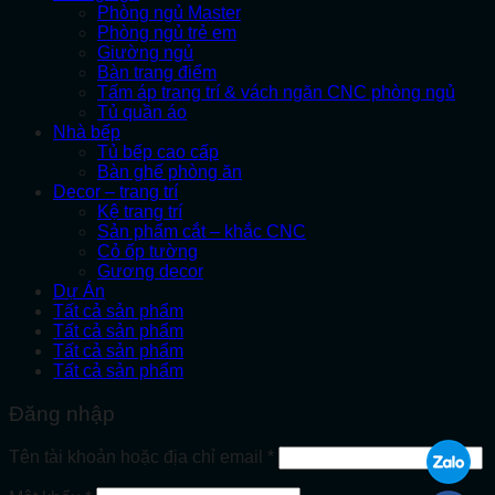
Phòng ngủ Master
Phòng ngủ trẻ em
Giường ngủ
Bàn trang điểm
Tấm áp trang trí & vách ngăn CNC phòng ngủ
Tủ quần áo
Nhà bếp
Tủ bếp cao cấp
Bàn ghế phòng ăn
Decor – trang trí
Kệ trang trí
Sản phẩm cắt – khắc CNC
Cỏ ốp tường
Gương decor
Dự Án
Tất cả sản phẩm
Tất cả sản phẩm
Tất cả sản phẩm
Tất cả sản phẩm
Đăng nhập
Bắt
Tên tài khoản hoặc địa chỉ email
*
buộc