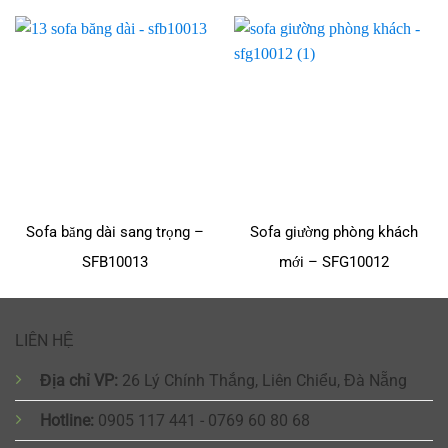
Sofa băng dài sang trọng –
Sofa giường phòng khách
SFB10013
mới – SFG10012
LIÊN HỆ
Địa chỉ VP:
26 Lý Chính Thắng, Liên Chiểu, Đà Nẵng
Hotline:
0905 117 441 - 0769 60 80 68