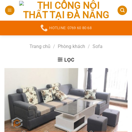
Bỏ
qua
nội
dung
HOTLINE: 0769 60 80 68
Trang chủ
/
Phòng khách
/
Sofa
LỌC