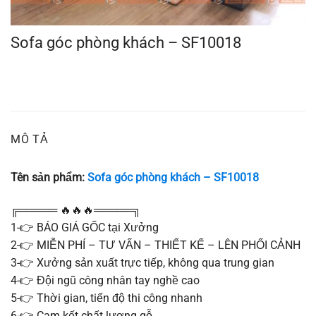
Sofa góc phòng khách – SF10018
MÔ TẢ
Tên sản phẩm:
Sofa góc phòng khách – SF10018
╔═════ 🔥🔥🔥═════╗
1-👉 BÁO GIÁ GỐC tại Xưởng
2-👉 MIỄN PHÍ – TƯ VẤN – THIẾT KẾ – LÊN PHỐI CẢNH
3-👉 Xưởng sản xuất trực tiếp, không qua trung gian
4-👉 Đội ngũ công nhân tay nghề cao
5-👉 Thời gian, tiến độ thi công nhanh
6-👉 Cam kết chất lượng gỗ