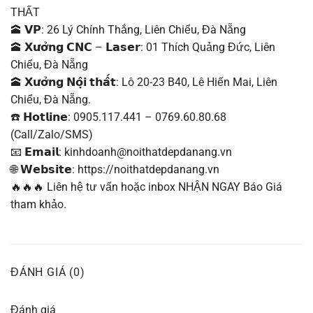
THẤT
🕋 𝗩𝗣: 26 Lý Chính Thắng, Liên Chiểu, Đà Nẵng
🕋 𝗫𝘂̛𝗼̛̉𝗻𝗴 𝗖𝗡𝗖 – 𝗟𝗮𝘀𝗲𝗿: 01 Thích Quảng Đức, Liên
Chiểu, Đà Nẵng
🕋 𝗫𝘂̛𝗼̛̉𝗻𝗴 𝗡𝗼̣̂𝗶 𝘁𝗵𝗮̂́𝘁: Lô 20-23 B40, Lê Hiến Mai, Liên
Chiểu, Đà Nẵng.
☎️ 𝗛𝗼𝘁𝗹𝗶𝗻𝗲: 0905.117.441 – 0769.60.80.68
(Call/Zalo/SMS)
📧 𝗘𝗺𝗮𝗶𝗹: kinhdoanh@noithatdepdanang.vn
🌐 𝗪𝗲𝗯𝘀𝗶𝘁𝗲: https://noithatdepdanang.vn
🔥🔥🔥 Liên hệ tư vấn hoặc inbox NHẬN NGAY Báo Giá
tham khảo.
ĐÁNH GIÁ (0)
Đánh giá