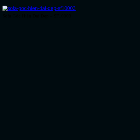
Sofa Góc Hiện Đại Đẹp – SF10003