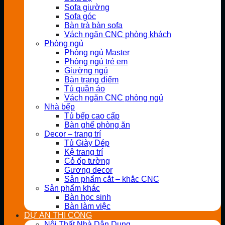
Sofa giường
Sofa góc
Bàn trà bàn sofa
Vách ngăn CNC phòng khách
Phòng ngủ
Phòng ngủ Master
Phòng ngủ trẻ em
Giường ngủ
Bàn trang điểm
Tủ quần áo
Vách ngăn CNC phòng ngủ
Nhà bếp
Tủ bếp cao cấp
Bàn ghế phòng ăn
Decor – trang trí
Tủ Giày Dép
Kệ trang trí
Cỏ ốp tường
Gương decor
Sản phẩm cắt – khắc CNC
Sản phẩm khác
Bàn học sinh
Bàn làm việc
DỰ ÁN THI CÔNG
Nội Thất Nhà Dân Dụng