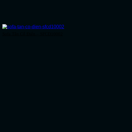
Sofa Tân Cổ Điển – SFCD10002