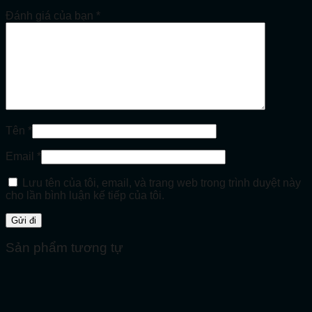
Đánh giá của bạn
*
Tên
*
Email
*
Lưu tên của tôi, email, và trang web trong trình duyệt này
cho lần bình luận kế tiếp của tôi.
Sản phẩm tương tự