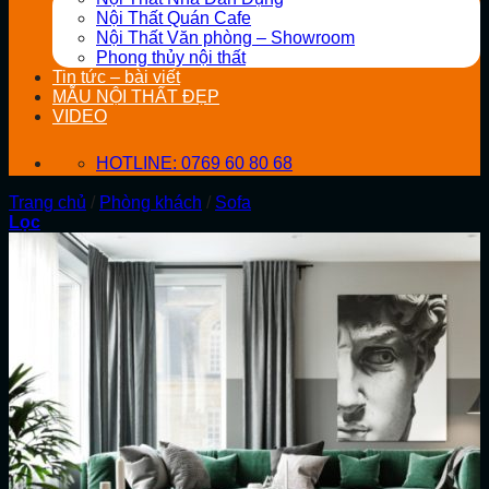
Nội Thất Quán Cafe
Nội Thất Văn phòng – Showroom
Phong thủy nội thất
Tin tức – bài viết
MẪU NỘI THẤT ĐẸP
VIDEO
HOTLINE: 0769 60 80 68
Trang chủ
/
Phòng khách
/
Sofa
Lọc