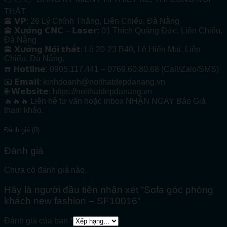
THẤT
🕋 𝗩𝗣: 26 Lý Chính Thắng, Liên Chiểu, Đà Nẵng
🕋 𝗫𝘂̛𝗼̛̉𝗻𝗴 𝗖𝗡𝗖 – 𝗟𝗮𝘀𝗲𝗿: 01 Thích Quảng Đức, Liên Chiểu,
Đà Nẵng
🕋 𝗫𝘂̛𝗼̛̉𝗻𝗴 𝗡𝗼̣̂𝗶 𝘁𝗵𝗮̂́𝘁: Lô 20-23 B40, Lê Hiến Mai, Liên
Chiểu, Đà Nẵng.
☎️ 𝗛𝗼𝘁𝗹𝗶𝗻𝗲: 0905.117.441 – 0769.60.80.68 (Call/Zalo/SMS)
📧 𝗘𝗺𝗮𝗶𝗹: kinhdoanh@noithatdepdanang.vn
🌐 𝗪𝗲𝗯𝘀𝗶𝘁𝗲: https://noithatdepdanang.vn
🔥🔥🔥 Liên hệ tư vấn hoặc inbox NHẬN NGAY Báo Giá
tham khảo.
Đánh giá (0)
Đánh giá
Chưa có đánh giá nào.
Hãy là người đầu tiên nhận xét “Sofa góc phòng
khách new fashion – SF10016”
Đánh giá của bạn
*