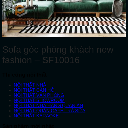
Sofa góc phòng khách new
fashion – SF10016
Thi công nội thất
NỘI THẤT NHÀ
NỘI THẤT CĂN HỘ
NỘI THẤT VĂN PHÒNG
NỘI THẤT SHOWROOM
NỘI THẤT NHÀ HÀNG QUÁN ĂN
NỘI THẤT QUÁN CAFE TRÀ SỮA
NỘI THẤT KARAOKE
Sản phẩm mới nhất