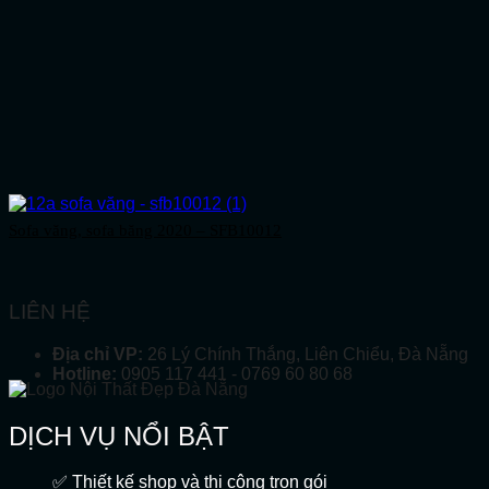
Sofa văng, sofa băng 2020 – SFB10012
LIÊN HỆ
Địa chỉ VP:
26 Lý Chính Thắng, Liên Chiểu, Đà Nẵng
Hotline:
0905 117 441 - 0769 60 80 68
DỊCH VỤ NỔI BẬT
✅ Thiết kế shop và thi công trọn gói