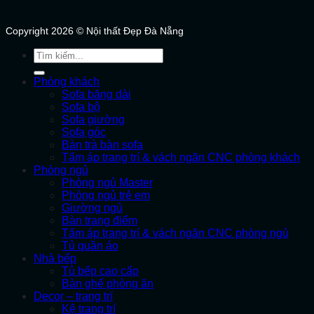
Copyright 2026 © Nội thất Đẹp Đà Nẵng
Tìm
kiếm:
Phòng khách
Sofa băng dài
Sofa bộ
Sofa giường
Sofa góc
Bàn trà bàn sofa
Tấm áp trang trí & vách ngăn CNC phòng khách
Phòng ngủ
Phòng ngủ Master
Phòng ngủ trẻ em
Giường ngủ
Bàn trang điểm
Tấm áp trang trí & vách ngăn CNC phòng ngủ
Tủ quần áo
Nhà bếp
Tủ bếp cao cấp
Bàn ghế phòng ăn
Decor – trang trí
Kệ trang trí