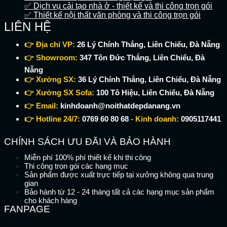
✅ Dịch vụ cải tạo nhà ở - thiết kế và thi công trọn gói
✅ Thiết kế nội thất văn phòng và thi công trọn gói
LIÊN HỆ
👉 Địa chỉ VP:
26 Lý Chính Thắng, Liên Chiểu, Đà Nẵng
👉 Showroom:
347 Tôn Đức Thắng, Liên Chiểu, Đà
Nẵng
👉 Xưởng SX:
36 Lý Chính Thắng, Liên Chiểu, Đà Nẵng
👉 Xưởng SX Sofa:
100 Tô Hiệu, Liên Chiểu, Đà Nẵng
👉 Email:
kinhdoanh@noithatdepdanang.vn
👉 Hotline 24/7:
0769 60 80 68
- Kinh doanh:
0905117441
CHÍNH SÁCH ƯU ĐÃI VÀ BẢO HÀNH
Miễn phí 100% phí thiết kế khi thi công
Thi công trọn gói các hạng mục
Sản phẩm được xuất trực tiếp tại xưởng không qua trung
gian
Bảo hành từ 12 - 24 tháng tất cả các hạng mục sản phẩm
cho khách hàng
FANPAGE