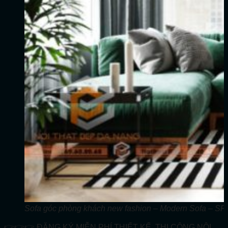
Sofa góc phòng khách new fashion – Modern Sofa – S
👉👉👉 ĐĂNG KÝ MIỄN PHÍ THIẾT KẾ, THI CÔNG NỘI