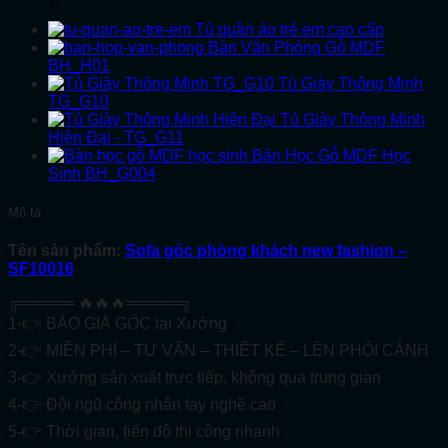
Tủ quần áo trẻ em cao cấp
Bàn Văn Phòng Gỗ MDF
BH_H01
Tủ Giày Thông Minh
TG_G10
Tủ Giày Thông Minh
Hiện Đại - TG_G11
Bàn Học Gỗ MDF Học
Sinh BH_G004
Mô tả
Tên sản phẩm:
Sofa góc phòng khách new fashion –
SF10016
╔═════ 🔥🔥🔥═════╗
1-👉 BÁO GIÁ GỐC tại Xưởng
2-👉 MIỄN PHÍ – TƯ VẤN – THIẾT KẾ – LÊN PHỐI CẢNH
3-👉 Xưởng sản xuất trực tiếp, không qua trung gian
4-👉 Đội ngũ công nhân tay nghề cao
5-👉 Thời gian, tiến độ thi công nhanh