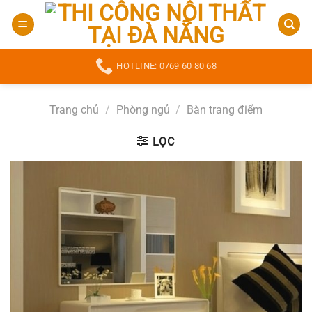
Bỏ
qua
nội
dung
HOTLINE: 0769 60 80 68
Trang chủ
/
Phòng ngủ
/
Bàn trang điểm
LỌC