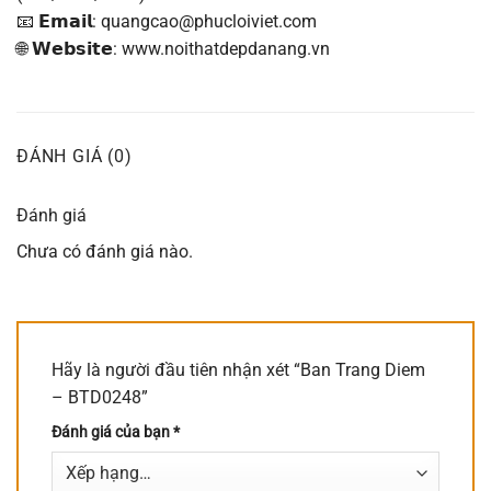
📧 𝗘𝗺𝗮𝗶𝗹: quangcao@phucloiviet.com
🌐 𝗪𝗲𝗯𝘀𝗶𝘁𝗲: www.noithatdepdanang.vn
ĐÁNH GIÁ (0)
Đánh giá
Chưa có đánh giá nào.
Hãy là người đầu tiên nhận xét “Ban Trang Diem
– BTD0248”
Đánh giá của bạn
*