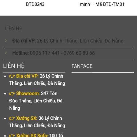
BTD0243
minh – Mã BTD-TM01
LIÊN HỆ
Địa chỉ VP:
26 Lý Chính Thắng, Liên Chiểu, Đà Nẵng
Hotline:
0905 117 441 - 0769 60 80 68
LIÊN HỆ
FANPAGE
👉 Địa chỉ VP:
26 Lý Chính
Thắng, Liên Chiểu, Đà Nẵng
👉 Showroom:
347 Tôn
Đức Thắng, Liên Chiểu, Đà
Nẵng
👉 Xưởng SX:
36 Lý Chính
Thắng, Liên Chiểu, Đà Nẵng
👉 Xưởng SX Sofa:
100 Tô