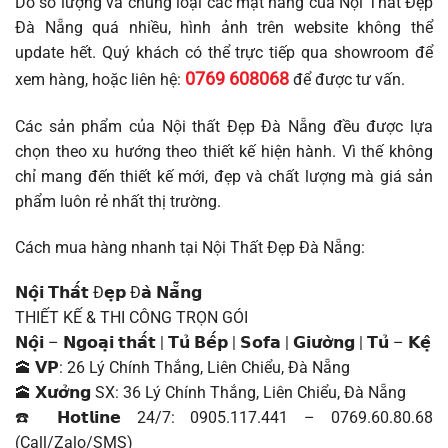
Do số lượng và chủng loại các mặt hàng của Nội Thất Đẹp
Đà Nẵng quá nhiều, hình ảnh trên website không thể
update hết. Quý khách có thể trực tiếp qua showroom để
0769 608068
xem hàng, hoặc liên hệ:
để được tư vấn.
Các sản phẩm của Nội thất Đẹp Đà Nẵng đều được lựa
chọn theo xu hướng theo thiết kế hiện hành. Vì thế không
chỉ mang đến thiết kế mới, đẹp và chất lượng mà giá sản
phẩm luôn rẻ nhất thị trường.
Cách mua hàng nhanh tại Nội Thất Đẹp Đà Nẵng:
𝗡𝗼̣̂𝗶 𝗧𝗵𝗮̂́𝘁 Đ𝗲̣𝗽 Đ𝗮̀ 𝗡𝗮̆̃𝗻𝗴
THIẾT KẾ & THI CÔNG TRỌN GÓI
𝗡𝗼̣̂𝗶 – 𝗡𝗴𝗼𝗮̣𝗶 𝘁𝗵𝗮̂́𝘁 | 𝗧𝘂̉ 𝗕𝗲̂́𝗽 | 𝗦𝗼𝗳𝗮 | 𝗚𝗶𝘂̛𝗼̛̀𝗻𝗴 | 𝗧𝘂̉ – 𝗞𝗲̣̂
🕋 𝗩𝗣: 26 Lý Chính Thắng, Liên Chiểu, Đà Nẵng
🕋 𝗫𝘂̛𝗼̛̉𝗻𝗴 SX: 36 Lý Chính Thắng, Liên Chiểu, Đà Nẵng
☎️ 𝗛𝗼𝘁𝗹𝗶𝗻𝗲 24/7: 0905.117.441 – 0769.60.80.68
(Call/Zalo/SMS)