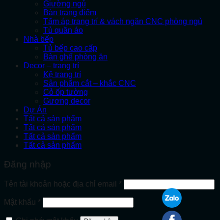
Giường ngủ
Bàn trang điểm
Tấm áp trang trí & vách ngăn CNC phòng ngủ
Tủ quần áo
Nhà bếp
Tủ bếp cao cấp
Bàn ghế phòng ăn
Decor – trang trí
Kệ trang trí
Sản phẩm cắt – khắc CNC
Cỏ ốp tường
Gương decor
Dự Án
Tất cả sản phẩm
Tất cả sản phẩm
Tất cả sản phẩm
Tất cả sản phẩm
Đăng nhập
Bắt
Tên tài khoản hoặc địa chỉ email
*
buộc
Bắt
Mật khẩu
*
buộc