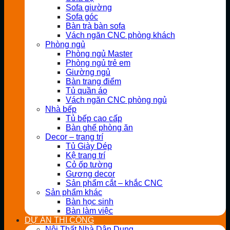
Sofa giường
Sofa góc
Bàn trà bàn sofa
Vách ngăn CNC phòng khách
Phòng ngủ
Phòng ngủ Master
Phòng ngủ trẻ em
Giường ngủ
Bàn trang điểm
Tủ quần áo
Vách ngăn CNC phòng ngủ
Nhà bếp
Tủ bếp cao cấp
Bàn ghế phòng ăn
Decor – trang trí
Tủ Giày Dép
Kệ trang trí
Cỏ ốp tường
Gương decor
Sản phẩm cắt – khắc CNC
Sản phẩm khác
Bàn học sinh
Bàn làm việc
DỰ ÁN THI CÔNG
Nội Thất Nhà Dân Dụng