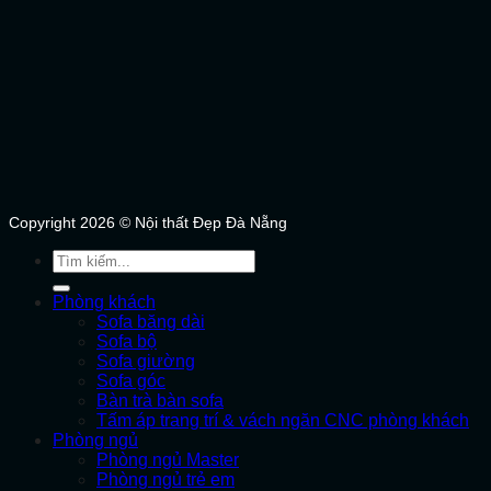
Copyright 2026 © Nội thất Đẹp Đà Nẵng
Tìm
kiếm:
Phòng khách
Sofa băng dài
Sofa bộ
Sofa giường
Sofa góc
Bàn trà bàn sofa
Tấm áp trang trí & vách ngăn CNC phòng khách
Phòng ngủ
Phòng ngủ Master
Phòng ngủ trẻ em