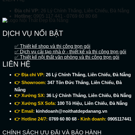
Địa chỉ VP:
26 Lý Chính Thắng, Liên Chiểu, Đà Nẵng
Hotline:
0905 117 441 - 0769 60 80 68
DỊCH VỤ NỔI BẬT
✅ Thiết kế shop và thi công trọn gói
✅ Dịch vụ cải tạo nhà ở - thiết kế và thi công trọn gói
✅ Thiết kế nội thất văn phòng và thi công trọn gói
LIÊN HỆ
👉 Địa chỉ VP:
26 Lý Chính Thắng, Liên Chiểu, Đà Nẵng
👉 Showroom:
347 Tôn Đức Thắng, Liên Chiểu, Đà
Nẵng
👉 Xưởng SX:
36 Lý Chính Thắng, Liên Chiểu, Đà Nẵng
👉 Xưởng SX Sofa:
100 Tô Hiệu, Liên Chiểu, Đà Nẵng
👉 Email:
kinhdoanh@noithatdepdanang.vn
👉 Hotline 24/7:
0769 60 80 68
- Kinh doanh:
0905117441
CHÍNH SÁCH ƯU ĐÃI VÀ BẢO HÀNH