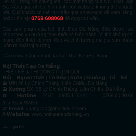
Do số lượng và chủng loại các mặt hàng của Nội Thất Đẹp
Đà Nẵng quá nhiều, hình ảnh trên website không thể update
hết. Quý khách có thể trực tiếp qua showroom để xem hàng,
0769 608068
hoặc liên hệ:
để được tư vấn.
Các sản phẩm của Nội thất Đẹp Đà Nẵng đều được lựa
chọn theo xu hướng theo thiết kế hiện hành. Vì thế không chỉ
mang đến thiết kế mới, đẹp và chất lượng mà giá sản phẩm
luôn rẻ nhất thị trường.
Cách mua hàng nhanh tại Nội Thất Đẹp Đà Nẵng:
𝗡𝗼̣̂𝗶 𝗧𝗵𝗮̂́𝘁 Đ𝗲̣𝗽 Đ𝗮̀ 𝗡𝗮̆̃𝗻𝗴
THIẾT KẾ & THI CÔNG TRỌN GÓI
𝗡𝗼̣̂𝗶 – 𝗡𝗴𝗼𝗮̣𝗶 𝘁𝗵𝗮̂́𝘁 | 𝗧𝘂̉ 𝗕𝗲̂́𝗽 | 𝗦𝗼𝗳𝗮 | 𝗚𝗶𝘂̛𝗼̛̀𝗻𝗴 | 𝗧𝘂̉ – 𝗞𝗲̣̂
🕋 𝗩𝗣: 26 Lý Chính Thắng, Liên Chiểu, Đà Nẵng
🕋 𝗫𝘂̛𝗼̛̉𝗻𝗴 SX: 36 Lý Chính Thắng, Liên Chiểu, Đà Nẵng
☎️ 𝗛𝗼𝘁𝗹𝗶𝗻𝗲 24/7: 0905.117.441 – 0769.60.80.68
(Call/Zalo/SMS)
📧 𝗘𝗺𝗮𝗶𝗹: quangcao@phucloiviet.com
🌐 𝗪𝗲𝗯𝘀𝗶𝘁𝗲: www.noithatdepdanang.vn
Đánh giá (0)