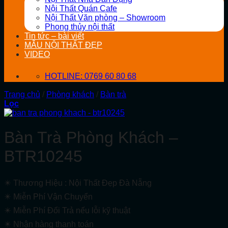
Nội Thất Quán Cafe
Nội Thất Văn phòng – Showroom
Phong thủy nội thất
Tin tức – bài viết
MẪU NỘI THẤT ĐẸP
VIDEO
HOTLINE: 0769 60 80 68
Trang chủ
/
Phòng khách
/
Bàn trà
Lọc
Bàn Trà Phòng Khách –
BTR10245
✴️ Thương Hiệu : Nội Thất Đẹp Đà Nẵng
✴️ Miễn Phí Vận Chuyển
✴️ Miễn Phí Đổi Trả nếu lỗi kỹ thuật
✴️ Nhận hàng thanh toán