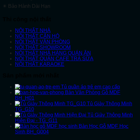
✴️ Bảo Hành Dài Hạn
Thi công nội thất
NỘI THẤT NHÀ
NỘI THẤT CĂN HỘ
NỘI THẤT VĂN PHÒNG
NỘI THẤT SHOWROOM
NỘI THẤT NHÀ HÀNG QUÁN ĂN
NỘI THẤT QUÁN CAFE TRÀ SỮA
NỘI THẤT KARAOKE
Sản phẩm mới nhất
Tủ quần áo trẻ em cao cấp
Bàn Văn Phòng Gỗ MDF
BH_H01
Tủ Giày Thông Minh
TG_G10
Tủ Giày Thông Minh
Hiện Đại - TG_G11
Bàn Học Gỗ MDF Học
Sinh BH_G004