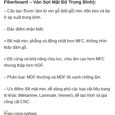
Fiberboard – Ván Sợi Mật Độ Trung Bình):
– Cấu tạo: Được làm từ sợi gỗ (bột gỗ) mịn, trộn keo và ép
ở áp suất trung bình.
– Đặc điểm nhận biết:
+ Bề mặt mịn, phẳng và đồng nhất hơn MFC, không nhìn
thấy dăm gỗ.
+ Độ cứng và khả năng chịu lực, chịu ẩm cao hơn MFC
nhưng thấp hơn HDF.
– Phân loại: MDF thường và MDF lõi xanh chống ẩm.
– Ưu điểm: Bề mặt mịn, dễ dàng phủ các loại vật liệu trang
trí khác (Melamine, Laminate, Veneer), dễ tạo hình và gia
công cắt CNC.