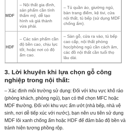
– Nội thất gia đình,
– Tủ quần áo, giường ngủ,
sản phẩm cần tính
bàn trang điểm, kệ tivi, cửa
MDF
thẩm mỹ, dễ tạo
nội thất, tủ bếp (sử dụng MDF
hình và giá thành
chống ẩm).
vừa phải.
– Sàn gỗ, cửa ra vào, tủ bếp
– Các sản phẩm cần
cao cấp, nội thất phòng
độ bền cao, chịu lực
HDF
học/phòng ngủ cần cách âm,
tốt, hoặc nơi có độ
các đồ nội thất cần tuổi thọ
ẩm cao.
lâu dài.
3. Lời khuyên khi lựa chọn gỗ công
nghiệp trong nội thất:
– Xác định môi trường sử dụng: Đối với khu vực khô ráo
(phòng khách, phòng ngủ), bạn có thể chọn MFC hoặc
MDF thường. Đối với khu vực ẩm ướt (nhà bếp, nhà vệ
sinh, nơi dễ tiếp xúc với nước), bạn nên ưu tiên sử dụng
MDF lõi xanh chống ẩm hoặc HDF để đảm bảo độ bền và
tránh hiện tượng phồng rộp.