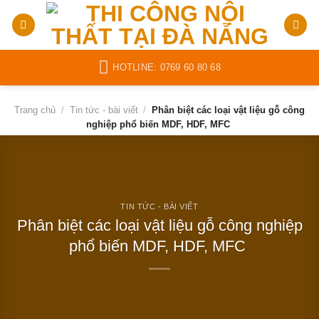
Bỏ
qua
nội
dung
HOTLINE: 0769 60 80 68
Trang chủ
/
Tin tức - bài viết
/
Phân biệt các loại vật liệu gỗ công
nghiệp phổ biến MDF, HDF, MFC
TIN TỨC - BÀI VIẾT
Phân biệt các loại vật liệu gỗ công nghiệp
phổ biến MDF, HDF, MFC