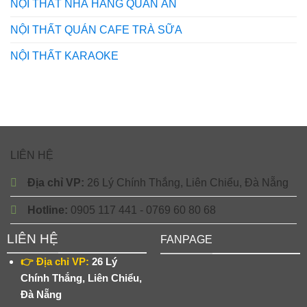
NỘI THẤT NHÀ HÀNG QUÁN ĂN
NỘI THẤT QUÁN CAFE TRÀ SỮA
NỘI THẤT KARAOKE
LIÊN HỆ
Địa chỉ VP:
26 Lý Chính Thắng, Liên Chiểu, Đà Nẵng
Hotline:
0905 117 441 - 0769 60 80 68
LIÊN HỆ
FANPAGE
👉 Địa chỉ VP:
26 Lý
Chính Thắng, Liên Chiểu,
Đà Nẵng