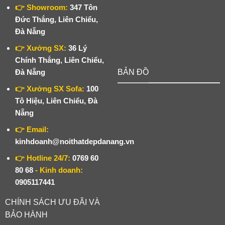
👉 Showroom:
347 Tôn
Đức Thắng, Liên Chiểu,
Đà Nẵng
👉 Xưởng SX:
36 Lý
Chính Thắng, Liên Chiểu,
Đà Nẵng
BẢN ĐỒ
👉 Xưởng SX Sofa:
100
Tô Hiệu, Liên Chiểu, Đà
Nẵng
👉 Email:
kinhdoanh@noithatdepdanang.vn
👉 Hotline 24/7:
0769 60
80 68
- Kinh doanh:
0905117441
CHÍNH SÁCH ƯU ĐÃI VÀ
BẢO HÀNH