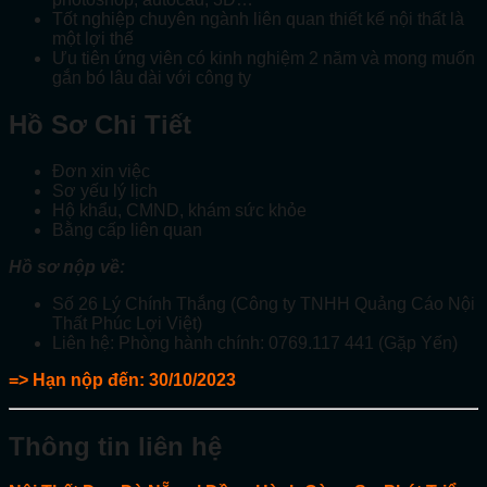
Tốt nghiệp chuyên ngành liên quan thiết kế nội thất là
một lợi thế
Ưu tiên ứng viên có kinh nghiệm 2 năm và mong muốn
gắn bó lâu dài với công ty
Hồ Sơ Chi Tiết
Đơn xin việc
Sơ yếu lý lịch
Hộ khẩu, CMND, khám sức khỏe
Bằng cấp liên quan
Hồ sơ nộp về:
Số 26 Lý Chính Thắng (Công ty TNHH Quảng Cáo Nội
Thất Phúc Lợi Việt)
Liên hệ: Phòng hành chính: 0769.117 441 (Gặp Yến)
=> Hạn nộp đến: 30/10/2023
Thông tin liên hệ