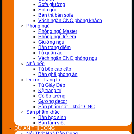
Sofa giường
Sofa góc
Bàn trà bàn sofa
Vách ngăn CNC phòng khách
Phòng ngủ
Phòng ngủ Master
Phòng ngủ trẻ em
Giường ngủ
Bàn trang điểm
Tủ quần áo
Vách ngăn CNC phòng ngủ
Nhà bếp
Tủ bếp cao cấp
Bàn ghế phòng ăn
Decor – trang trí
Tủ Giày Dép
Kệ trang trí
Cỏ ốp tường
Gương decor
Sản phẩm cắt – khắc CNC
Sản phẩm khác
Bàn học sinh
Bàn làm việc
DỰ ÁN THI CÔNG
Nội Thất Nhà Dân Dụng