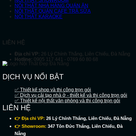
NỘI THẤT SHOWROOM
NỘI THẤT NHÀ HÀNG QUÁN ĂN
NỘI THẤT QUÁN CAFE TRÀ SỮA
NỘI THẤT KARAOKE
LIÊN HỆ
Địa chỉ VP:
26 Lý Chính Thắng, Liên Chiểu, Đà Nẵng
Hotline:
0905 117 441 - 0769 60 80 68
DỊCH VỤ NỔI BẬT
✅ Thiết kế shop và thi công trọn gói
✅ Dịch vụ cải tạo nhà ở - thiết kế và thi công trọn gói
✅ Thiết kế nội thất văn phòng và thi công trọn gói
LIÊN HỆ
👉 Địa chỉ VP:
26 Lý Chính Thắng, Liên Chiểu, Đà Nẵng
👉 Showroom:
347 Tôn Đức Thắng, Liên Chiểu, Đà
Nẵng