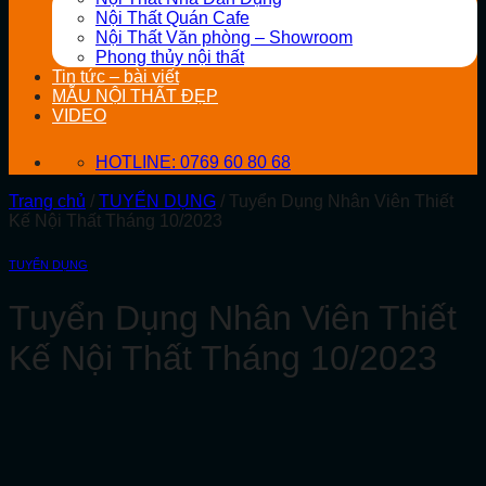
Nội Thất Quán Cafe
Nội Thất Văn phòng – Showroom
Phong thủy nội thất
Tin tức – bài viết
MẪU NỘI THẤT ĐẸP
VIDEO
HOTLINE: 0769 60 80 68
Trang chủ
/
TUYỂN DỤNG
/
Tuyển Dụng Nhân Viên Thiết
Kế Nội Thất Tháng 10/2023
TUYỂN DỤNG
Tuyển Dụng Nhân Viên Thiết
Kế Nội Thất Tháng 10/2023