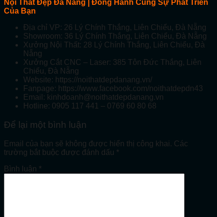
Nội Thất Đẹp Đà Nẵng | Đồng Hành Cùng Sự Phát Triển
Của Bạn
Địa chỉ VP: 26 Lý Chính Thắng, Liên Chiểu, Đà Nẵng
Showroom: 36 Lý Chính Thắng, Liên Chiểu, Đà Nẵng
Xưởng Nội Thất: 28 Lý Chính Thắng, Liên Chiểu, Đà
Nẵng
Xưởng Cắt CNC – Laser: 385 Tôn Đức Thắng, Liên
Chiểu, Đà Nẵng
Website: https://noithatdepdanang.vn/
Fanpage: https://www.facebook.com/noithatdepdn43
Email: kinhdoanh@noithatdepdanang.vn
Hotline: 0905 117 441 – 0769 60 80 68
Để lại một bình luận
Email của bạn sẽ không được hiển thị công khai.
Các
trường bắt buộc được đánh dấu
*
Bình luận
*