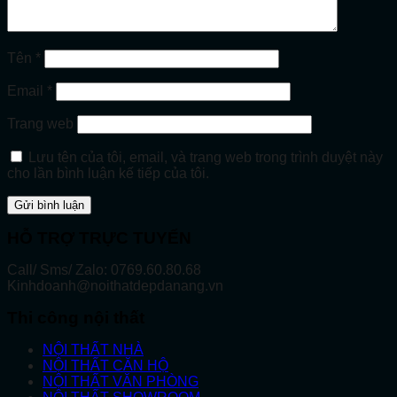
Tên
*
Email
*
Trang web
Lưu tên của tôi, email, và trang web trong trình duyệt này
cho lần bình luận kế tiếp của tôi.
HỖ TRỢ TRỰC TUYẾN
Call/ Sms/ Zalo: 0769.60.80.68
Kinhdoanh@noithatdepdanang.vn
Thi công nội thất
NỘI THẤT NHÀ
NỘI THẤT CĂN HỘ
NỘI THẤT VĂN PHÒNG