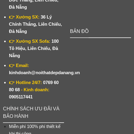
Đà Nẵng
👉 Xưởng SX:
36 Lý
Chính Thắng, Liên Chiểu,
Đà Nẵng
BẢN ĐỒ
👉 Xưởng SX Sofa:
100
Tô Hiệu, Liên Chiểu, Đà
Nẵng
👉 Email:
kinhdoanh@noithatdepdanang.vn
👉 Hotline 24/7:
0769 60
80 68
- Kinh doanh:
0905117441
CHÍNH SÁCH ƯU ĐÃI VÀ
BẢO HÀNH
Miễn phí 100% phí thiết kế
khi thi công