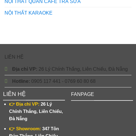
NỘI THẤT QUÁN CAFE TRÀ SỮA
NỘI THẤT KARAOKE
LIÊN HỆ
Địa chỉ VP:
26 Lý Chính Thắng, Liên Chiểu, Đà Nẵng
Hotline:
0905 117 441 - 0769 60 80 68
LIÊN HỆ
FANPAGE
👉 Địa chỉ VP:
26 Lý
Chính Thắng, Liên Chiểu,
Đà Nẵng
👉 Showroom:
347 Tôn
Đức Thắng, Liên Chiểu,