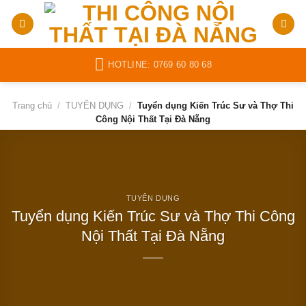
Bỏ
qua
nội
dung
HOTLINE: 0769 60 80 68
Trang chủ
/
TUYỂN DỤNG
/
Tuyển dụng Kiến Trúc Sư và Thợ Thi
Công Nội Thất Tại Đà Nẵng
TUYỂN DỤNG
Tuyển dụng Kiến Trúc Sư và Thợ Thi Công
Nội Thất Tại Đà Nẵng