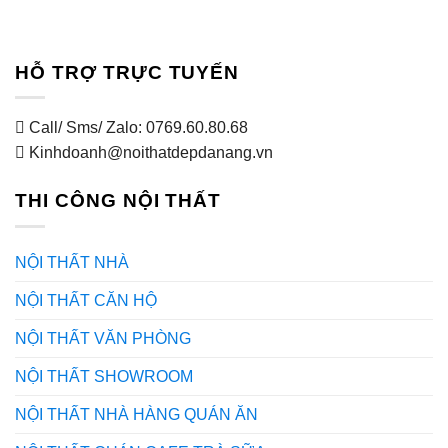
HỖ TRỢ TRỰC TUYẾN
Call/ Sms/ Zalo: 0769.60.80.68
Kinhdoanh@noithatdepdanang.vn
THI CÔNG NỘI THẤT
NỘI THẤT NHÀ
NỘI THẤT CĂN HỘ
NỘI THẤT VĂN PHÒNG
NỘI THẤT SHOWROOM
NỘI THẤT NHÀ HÀNG QUÁN ĂN