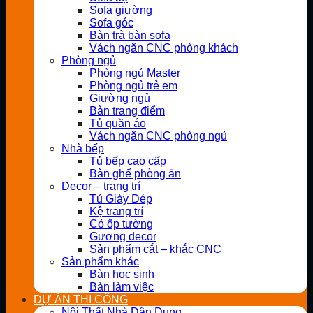
Sofa giường
Sofa góc
Bàn trà bàn sofa
Vách ngăn CNC phòng khách
Phòng ngủ
Phòng ngủ Master
Phòng ngủ trẻ em
Giường ngủ
Bàn trang điểm
Tủ quần áo
Vách ngăn CNC phòng ngủ
Nhà bếp
Tủ bếp cao cấp
Bàn ghế phòng ăn
Decor – trang trí
Tủ Giày Dép
Kệ trang trí
Cỏ ốp tường
Gương decor
Sản phẩm cắt – khắc CNC
Sản phẩm khác
Bàn học sinh
Bàn làm việc
DỰ ÁN THI CÔNG
Nội Thất Nhà Dân Dụng