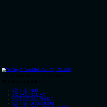
Tủ Giày Thông Minh Cao Cấp TG-G09
Thi công nội thất
NỘI THẤT NHÀ
NỘI THẤT CĂN HỘ
NỘI THẤT VĂN PHÒNG
NỘI THẤT SHOWROOM