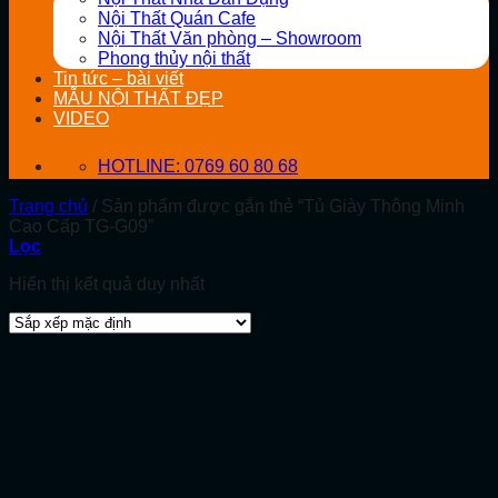
Nội Thất Quán Cafe
Nội Thất Văn phòng – Showroom
Phong thủy nội thất
Tin tức – bài viết
MẪU NỘI THẤT ĐẸP
VIDEO
HOTLINE: 0769 60 80 68
Trang chủ
/
Sản phẩm được gắn thẻ “Tủ Giày Thông Minh
Cao Cấp TG-G09”
Lọc
Hiển thị kết quả duy nhất