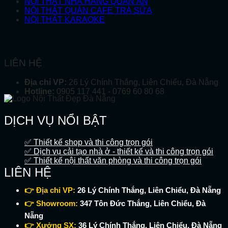
NỘI THẤT NHÀ HÀNG QUÁN ĂN
NỘI THẤT QUÁN CAFE TRÀ SỮA
NỘI THẤT KARAOKE
LIÊN HỆ
Địa chỉ VP:
26 Lý Chính Thắng, Liên Chiểu, Đà Nẵng
Hotline:
0905 117 441 - 0769 60 80 68
DỊCH VỤ NỔI BẬT
✅ Thiết kế shop và thi công trọn gói
✅ Dịch vụ cải tạo nhà ở - thiết kế và thi công trọn gói
✅ Thiết kế nội thất văn phòng và thi công trọn gói
LIÊN HỆ
👉 Địa chỉ VP:
26 Lý Chính Thắng, Liên Chiểu, Đà Nẵng
👉 Showroom:
347 Tôn Đức Thắng, Liên Chiểu, Đà
Nẵng
👉 Xưởng SX:
36 Lý Chính Thắng, Liên Chiểu, Đà Nẵng