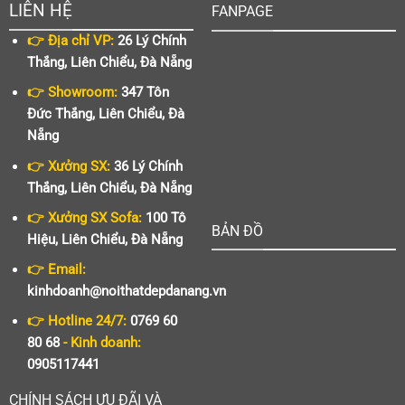
LIÊN HỆ
FANPAGE
👉 Địa chỉ VP:
26 Lý Chính
Thắng, Liên Chiểu, Đà Nẵng
👉 Showroom:
347 Tôn
Đức Thắng, Liên Chiểu, Đà
Nẵng
👉 Xưởng SX:
36 Lý Chính
Thắng, Liên Chiểu, Đà Nẵng
👉 Xưởng SX Sofa:
100 Tô
BẢN ĐỒ
Hiệu, Liên Chiểu, Đà Nẵng
👉 Email:
kinhdoanh@noithatdepdanang.vn
👉 Hotline 24/7:
0769 60
80 68
- Kinh doanh:
0905117441
CHÍNH SÁCH ƯU ĐÃI VÀ