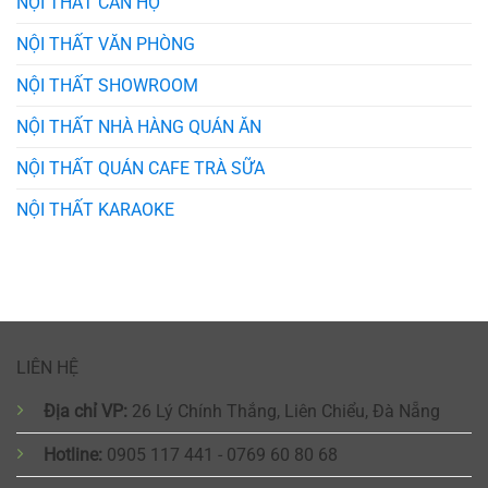
NỘI THẤT CĂN HỘ
NỘI THẤT VĂN PHÒNG
NỘI THẤT SHOWROOM
NỘI THẤT NHÀ HÀNG QUÁN ĂN
NỘI THẤT QUÁN CAFE TRÀ SỮA
NỘI THẤT KARAOKE
LIÊN HỆ
Địa chỉ VP:
26 Lý Chính Thắng, Liên Chiểu, Đà Nẵng
Hotline:
0905 117 441 - 0769 60 80 68