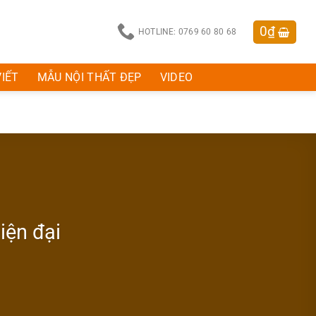
0
₫
HOTLINE: 0769 60 80 68
VIẾT
MẪU NỘI THẤT ĐẸP
VIDEO
iện đại