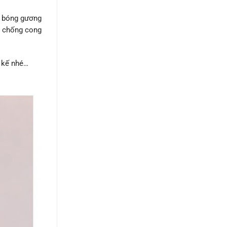
ic bóng gương
g chống cong
 kế nhé…