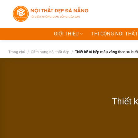
Bỏ
qua
nội
dung
GIỚI THIỆU
THI CÔNG NỘI THẤT
Trang chủ
/
Cẩm nang nội thất đẹp
/
Thiết kế tủ bếp màu vàng theo xu hướ
Thiết 