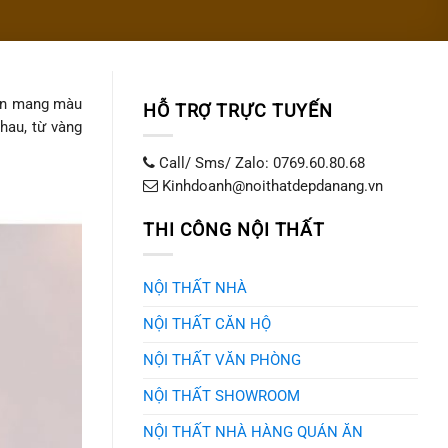
hấn mang màu
HỖ TRỢ TRỰC TUYẾN
hau, từ vàng
Call/ Sms/ Zalo: 0769.60.80.68
Kinhdoanh@noithatdepdanang.vn
THI CÔNG NỘI THẤT
NỘI THẤT NHÀ
NỘI THẤT CĂN HỘ
NỘI THẤT VĂN PHÒNG
NỘI THẤT SHOWROOM
NỘI THẤT NHÀ HÀNG QUÁN ĂN