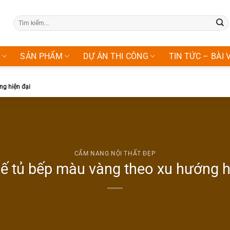
Tìm
kiếm:
SẢN PHẨM
DỰ ÁN THI CÔNG
TIN TỨC – BÀI 
ng hiện đại
CẨM NANG NỘI THẤT ĐẸP
kế tủ bếp màu vàng theo xu hướng h