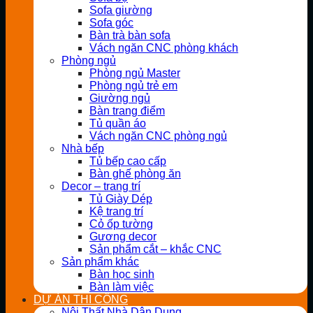
Sofa giường
Sofa góc
Bàn trà bàn sofa
Vách ngăn CNC phòng khách
Phòng ngủ
Phòng ngủ Master
Phòng ngủ trẻ em
Giường ngủ
Bàn trang điểm
Tủ quần áo
Vách ngăn CNC phòng ngủ
Nhà bếp
Tủ bếp cao cấp
Bàn ghế phòng ăn
Decor – trang trí
Tủ Giày Dép
Kệ trang trí
Cỏ ốp tường
Gương decor
Sản phẩm cắt – khắc CNC
Sản phẩm khác
Bàn học sinh
Bàn làm việc
DỰ ÁN THI CÔNG
Nội Thất Nhà Dân Dụng