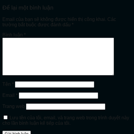
Để lại một bình luận
Email của bạn sẽ không được hiển thị công khai.
Các
trường bắt buộc được đánh dấu
*
Bình luận
*
Tên
*
Email
*
Trang web
Lưu tên của tôi, email, và trang web trong trình duyệt này
cho lần bình luận kế tiếp của tôi.