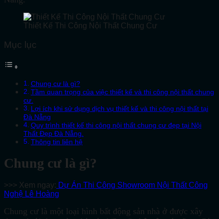
Thiết Kế Thi Công Nội Thất Chung Cư
Mục lục
Chung cư là gì?
Tầm quan trọng của việc thiết kế và thi công nội thất chung
cư.
Lợi ích khi sử dụng dịch vụ thiết kế và thi công nội thất tại
Đà Nẵng
Quy trình thiết kế thi công nội thất chung cư đẹp tại Nội
Thất Đẹp Đà Nẵng.
Thông tin liên hệ
Chung cư là gì?
>>> Xem ngay:
Dự Án Thi Công Showroom Nội Thất Công
Nghệ Lê Hoàng
Chung cư là một loại hình bất động sản nhà ở được xây