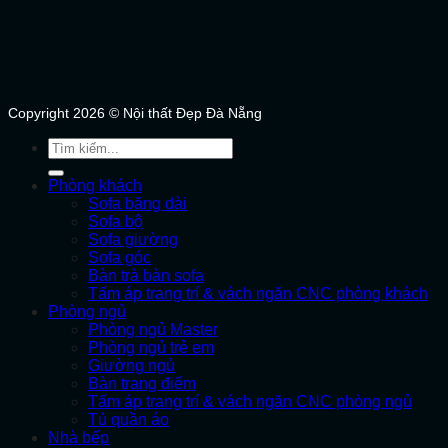
Copyright 2026 © Nội thất Đẹp Đà Nẵng
Tìm
kiếm:
Phòng khách
Sofa băng dài
Sofa bộ
Sofa giường
Sofa góc
Bàn trà bàn sofa
Tấm áp trang trí & vách ngăn CNC phòng khách
Phòng ngủ
Phòng ngủ Master
Phòng ngủ trẻ em
Giường ngủ
Bàn trang điểm
Tấm áp trang trí & vách ngăn CNC phòng ngủ
Tủ quần áo
Nhà bếp