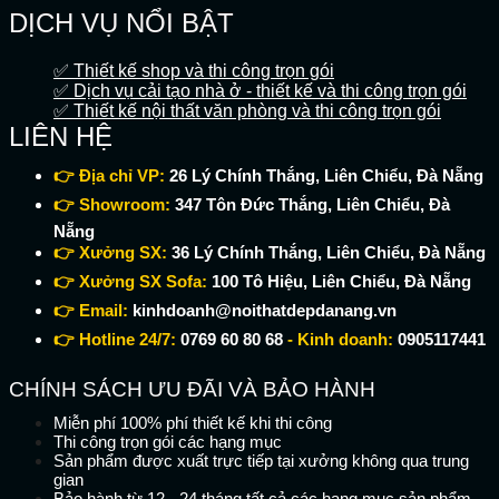
DỊCH VỤ NỔI BẬT
✅ Thiết kế shop và thi công trọn gói
✅ Dịch vụ cải tạo nhà ở - thiết kế và thi công trọn gói
✅ Thiết kế nội thất văn phòng và thi công trọn gói
LIÊN HỆ
👉 Địa chỉ VP:
26 Lý Chính Thắng, Liên Chiểu, Đà Nẵng
👉 Showroom:
347 Tôn Đức Thắng, Liên Chiểu, Đà
Nẵng
👉 Xưởng SX:
36 Lý Chính Thắng, Liên Chiểu, Đà Nẵng
👉 Xưởng SX Sofa:
100 Tô Hiệu, Liên Chiểu, Đà Nẵng
👉 Email:
kinhdoanh@noithatdepdanang.vn
👉 Hotline 24/7:
0769 60 80 68
- Kinh doanh:
0905117441
CHÍNH SÁCH ƯU ĐÃI VÀ BẢO HÀNH
Miễn phí 100% phí thiết kế khi thi công
Thi công trọn gói các hạng mục
Sản phẩm được xuất trực tiếp tại xưởng không qua trung
gian
Bảo hành từ 12 - 24 tháng tất cả các hạng mục sản phẩm