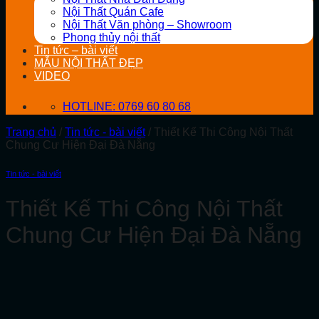
Nội Thất Quán Cafe
Nội Thất Văn phòng – Showroom
Phong thủy nội thất
Tin tức – bài viết
MẪU NỘI THẤT ĐẸP
VIDEO
HOTLINE: 0769 60 80 68
Trang chủ
/
Tin tức - bài viết
/
Thiết Kế Thi Công Nội Thất
Chung Cư Hiện Đại Đà Nẵng
Tin tức - bài viết
Thiết Kế Thi Công Nội Thất
Chung Cư Hiện Đại Đà Nẵng