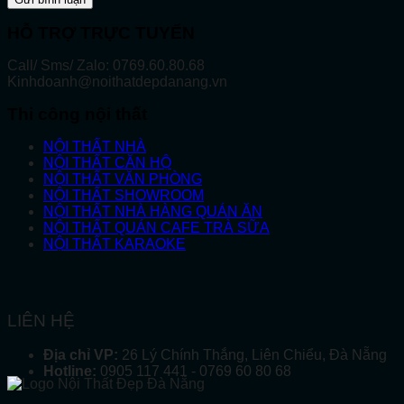
HỖ TRỢ TRỰC TUYẾN
Call/ Sms/ Zalo: 0769.60.80.68
Kinhdoanh@noithatdepdanang.vn
Thi công nội thất
NỘI THẤT NHÀ
NỘI THẤT CĂN HỘ
NỘI THẤT VĂN PHÒNG
NỘI THẤT SHOWROOM
NỘI THẤT NHÀ HÀNG QUÁN ĂN
NỘI THẤT QUÁN CAFE TRÀ SỮA
NỘI THẤT KARAOKE
LIÊN HỆ
Địa chỉ VP:
26 Lý Chính Thắng, Liên Chiểu, Đà Nẵng
Hotline:
0905 117 441 - 0769 60 80 68