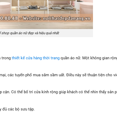
 shop quần áo nữ đẹp và hiệu quả nhất
m trong
thiết kế cửa hàng thời trang
quần áo nữ. Một không gian rộng
mại, các tuyến phố mua sắm sầm uất. Điều này sẽ thuận tiện cho vi
p cận. Có thể bố trí cửa kính rộng giúp khách có thể nhìn thấy sản 
y đủ các bộ sưu tập.