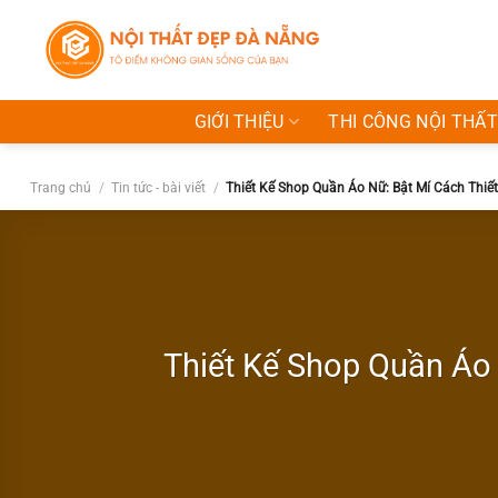
Bỏ
qua
nội
dung
GIỚI THIỆU
THI CÔNG NỘI THẤT
Trang chủ
/
Tin tức - bài viết
/
Thiết Kế Shop Quần Áo Nữ: Bật Mí Cách Thiế
Thiết Kế Shop Quần Áo 