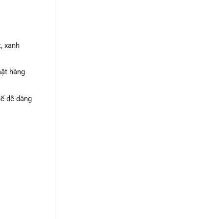
, xanh
mặt hàng
hể dễ dàng