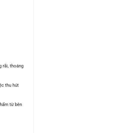
 rãi, thoáng
ệc thu hút
phẩm từ bên