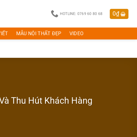
0
₫
HOTLINE: 0769 60 80 68
VIẾT
MẪU NỘI THẤT ĐẸP
VIDEO
p Và Thu Hút Khách Hàng