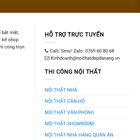
 bắt mắt,
HỖ TRỢ TRỰC TUYẾN
t kế shop
hi công trọn
Call/ Sms/ Zalo: 0769.60.80.68
Kinhdoanh@noithatdepdanang.vn
THI CÔNG NỘI THẤT
NỘI THẤT NHÀ
NỘI THẤT CĂN HỘ
NỘI THẤT VĂN PHÒNG
NỘI THẤT SHOWROOM
NỘI THẤT NHÀ HÀNG QUÁN ĂN