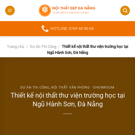
Bỏ
qua
nội
dung
HOTLINE: 0769 60 80 68
Trang chủ
/
Dự Án Thi Công
/
Thiết kế nội thất thư viện trường học tại
Ngũ Hành Sơn, Đà Nẵng
DỰ ÁN THI CÔNG
,
NỘI THẤT VĂN PHÒNG - SHOWROOM
Thiết kế nội thất thư viện trường học tại
Ngũ Hành Sơn, Đà Nẵng