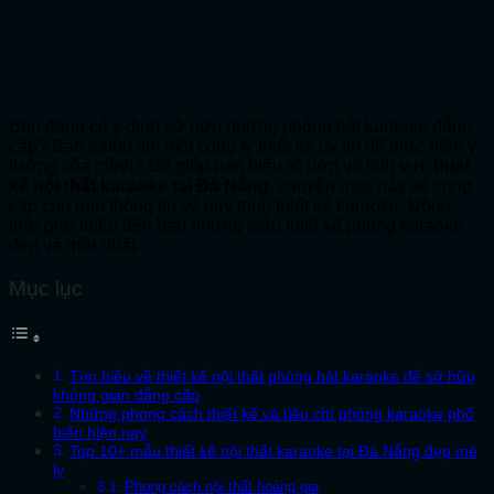
Bạn đang có ý định sở hữu những phòng hát karaoke đẳng
cấp? Bạn muốn tìm một công ty thiết kế uy tín để thực hiện ý
tưởng của mình? Để giúp bạn hiểu rõ hơn về lĩnh vực
thiết
kế nội thất karaoke tại Đà Nẵng
, chuyên mục này sẽ cung
cấp cho bạn thông tin về quy trình thiết kế karaoke. Đồng
thời giới thiệu đến bạn những mẫu thiết kế phòng karaoke
đẹp và mới nhất.
Mục lục
Tìm hiểu về thiết kế nội thất phòng hát karaoke để sở hữu
không gian đẳng cấp
Những phong cách thiết kế và tiêu chí phòng karaoke phổ
biến hiện nay
Top 10+ mẫu thiết kế nội thất karaoke tại Đà Nẵng đẹp mê
ly
Phong cách nội thất hoàng gia