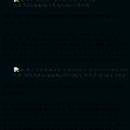
Nội thất karaoke phong cách hiện đại
Nội thất phòng karaoke đơn giản, tinh tế và
sang trọng
Phòng hát karaoke đơn giản thường mang phong cách hiện
đại với sự tối giản trong màu sắc. Một bảng màu trầm, tối
được sử dụng để tạo điểm nhấn trong không gian. Ánh sáng
và âm thanh được sắp xếp khéo léo để tạo ra không gian thư
giãn và giải trí. Mẫu thiết kế phòng karaoke này rất phù hợp
cho gia đình muốn tận hưởng âm nhạc và giải trí tại nhà.
Nội thất phòng karaoke đơn giản, tinh tế và sang trọng
Mẫu thiết kế nội thất karaoke tại Đà Nẵng diện
tích nhỏ
Đối với phòng karaoke có diện tích nhỏ, việc bố trí không
gian được coi là rất quan trọng. Tối ưu hóa diện tích bằng
cách sắp xếp nội thất gần tường và sử dụng giải pháp gắn
âm thanh vào trần để tiết kiệm không gian. Tránh trang trí quá
nhiều chi tiết để không gây rối mắt cho người sử dụng. Nếu