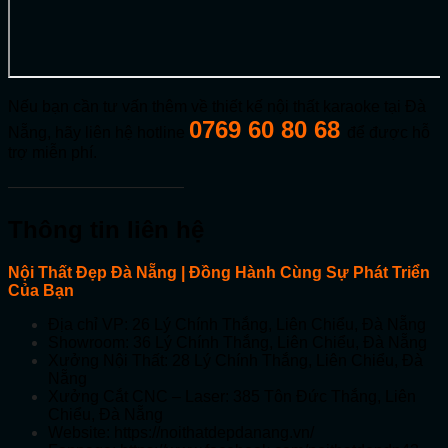
Nếu bạn cần tư vấn thêm về thiết kế nội thất karaoke tại Đà
0769 60 80 68
Nẵng, hãy liên hệ hotline
để được hỗ
trợ miễn phí.
———————————
Thông tin liên hệ
Nội Thất Đẹp Đà Nẵng | Đồng Hành Cùng Sự Phát Triển
Của Bạn
Địa chỉ VP: 26 Lý Chính Thắng, Liên Chiểu, Đà Nẵng
Showroom: 36 Lý Chính Thắng, Liên Chiểu, Đà Nẵng
Xưởng Nội Thất: 28 Lý Chính Thắng, Liên Chiểu, Đà
Nẵng
Xưởng Cắt CNC – Laser: 385 Tôn Đức Thắng, Liên
Chiểu, Đà Nẵng
Website: https://noithatdepdanang.vn/