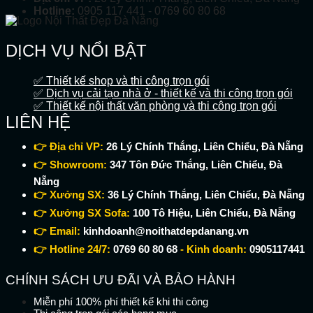
Hotline:
0905 117 441 - 0769 60 80 68
DỊCH VỤ NỔI BẬT
✅ Thiết kế shop và thi công trọn gói
✅ Dịch vụ cải tạo nhà ở - thiết kế và thi công trọn gói
✅ Thiết kế nội thất văn phòng và thi công trọn gói
LIÊN HỆ
👉 Địa chỉ VP:
26 Lý Chính Thắng, Liên Chiểu, Đà Nẵng
👉 Showroom:
347 Tôn Đức Thắng, Liên Chiểu, Đà
Nẵng
👉 Xưởng SX:
36 Lý Chính Thắng, Liên Chiểu, Đà Nẵng
👉 Xưởng SX Sofa:
100 Tô Hiệu, Liên Chiểu, Đà Nẵng
👉 Email:
kinhdoanh@noithatdepdanang.vn
👉 Hotline 24/7:
0769 60 80 68
- Kinh doanh:
0905117441
CHÍNH SÁCH ƯU ĐÃI VÀ BẢO HÀNH
Miễn phí 100% phí thiết kế khi thi công