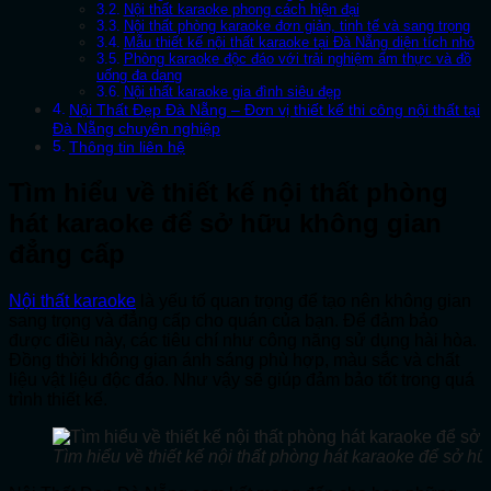
Nội thất karaoke phong cách hiện đại
Nội thất phòng karaoke đơn giản, tinh tế và sang trọng
Mẫu thiết kế nội thất karaoke tại Đà Nẵng diện tích nhỏ
Phòng karaoke độc đáo với trải nghiệm ẩm thực và đồ
uống đa dạng
Nội thất karaoke gia đình siêu đẹp
Nội Thất Đẹp Đà Nẵng – Đơn vị thiết kế thi công nội thất tại
Đà Nẵng chuyên nghiệp
Thông tin liên hệ
Tìm hiểu về thiết kế nội thất phòng
hát karaoke để sở hữu không gian
đẳng cấp
Nội thất karaoke
là yếu tố quan trọng để tạo nên không gian
sang trọng và đẳng cấp cho quán của bạn. Để đảm bảo
được điều này, các tiêu chí như công năng sử dụng hài hòa.
Đồng thời không gian ánh sáng phù hợp, màu sắc và chất
liệu vật liệu độc đáo. Như vậy sẽ giúp đảm bảo tốt trong quá
trình thiết kế.
Tìm hiểu về thiết kế nội thất phòng hát karaoke để sở h