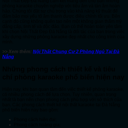
Nội Thất Đẹp Đà Nẵng cam kết mang đến cho bạn những
phòng karaoke chuyên nghiệp với tiêu âm và tán âm hoàn
hảo. Chúng tôi đặt sự chú trọng vào khả năng kỹ thuật để
đảm bảo mọi yếu tố âm thanh được điều chỉnh tối ưu. Bên
cạnh đó cũng không quên tạo nên một không gian thẩm mỹ
đẳng cấp, tinh tế và độc đáo. Bạn có thể hoàn toàn yên tâm
khi chọn Nội Thất Đẹp Đà Nẵng là đối tác của bạn trong việc
xây dựng những phòng karaoke đẹp nhất cho công trình của
mình.
>> Xem thêm:
Nội Thất Chung Cư 2 Phòng Ngủ Tại Đà
Nẵng
Những phong cách thiết kế và tiêu
chí phòng karaoke phổ biến hiện nay
Hiện nay, khi bạn quan tâm đến việc thiết kế phòng karaoke,
có nhiều phong cách để lựa chọn. Tuy nhiên, quan trọng
nhất là bạn nên chọn phong cách phù hợp với sở thích của
bạn. Các phong cách thiết kế nội thất karaoke tại Đà Nẵng
phổ biến hiện nay bao gồm:
Phong cách hiện đại;
Phong cách hoàng gia;