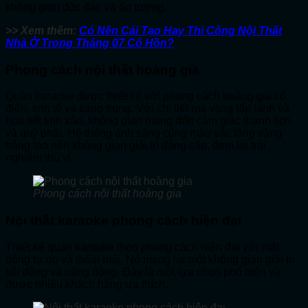
không gian độc đáo và ấn tượng.
>> Xem thêm:
Có Nên Cải Tạo Hay Thi Công Nội Thất
Nhà Ở Trong Tháng 07 Cô Hồn?
Phong cách nội thất hoàng gia
Quán karaoke được thiết kế với phong cách hoàng gia cổ
điển, tinh tế và sang trọng. Với chi tiết mạ vàng lấp lánh và
họa tiết tinh xảo, không gian mang đến cảm giác thanh lịch
và quý phái. Hệ thống ánh sáng cùng màu sắc tông vàng
trắng tạo nên không gian giải trí đẳng cấp, đem lại trải
nghiệm thú vị.
Phong cách nội thất hoàng gia
Nội thất karaoke phong cách hiện đại
Thiết kế quán karaoke theo phong cách hiện đại với mặt
bằng tự do và thỏai mái. Nó mang lại một không gian giải trí
sôi động và năng động. Đây là một lựa chọn phổ biến và
được nhiều khách hàng ưa thích.