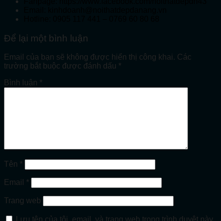
Fanpage: https://www.facebook.com/noithatdepdn43
Email: kinhdoanh@noithatdepdanang.vn
Hotline: 0905 117 441 – 0769 60 80 68
Để lại một bình luận
Email của bạn sẽ không được hiển thị công khai.
Các
trường bắt buộc được đánh dấu
*
Bình luận
*
Tên
*
Email
*
Trang web
Lưu tên của tôi, email, và trang web trong trình duyệt này