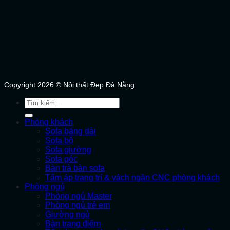
Copyright 2026 © Nội thất Đẹp Đà Nẵng
Tìm
kiếm:
Phòng khách
Sofa băng dài
Sofa bộ
Sofa giường
Sofa góc
Bàn trà bàn sofa
Tấm áp trang trí & vách ngăn CNC phòng khách
Phòng ngủ
Phòng ngủ Master
Phòng ngủ trẻ em
Giường ngủ
Bàn trang điểm