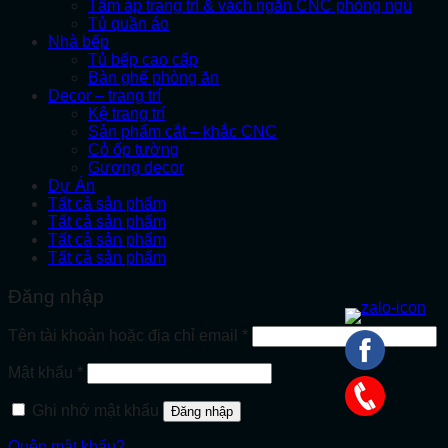
Tấm áp trang trí & vách ngăn CNC phòng ngủ
Tủ quần áo
Nhà bếp
Tủ bếp cao cấp
Bàn ghế phòng ăn
Decor – trang trí
Kệ trang trí
Sản phẩm cắt – khắc CNC
Cỏ ốp tường
Gương decor
Dự Án
Tất cả sản phẩm
Tất cả sản phẩm
Tất cả sản phẩm
Tất cả sản phẩm
Đăng nhập
Bắt
Tên tài khoản hoặc địa chỉ email
*
buộc
Bắt
Mật khẩu
*
buộc
Ghi nhớ mật khẩu
Đăng nhập
Quên mật khẩu?