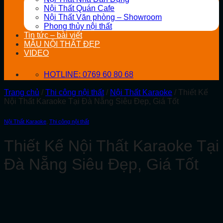
Nội Thất Quán Cafe
Nội Thất Văn phòng – Showroom
Phong thủy nội thất
Tin tức – bài viết
MẪU NỘI THẤT ĐẸP
VIDEO
HOTLINE: 0769 60 80 68
Trang chủ
/
Thi công nội thất
/
Nội Thất Karaoke
/
Thiết Kế
Nội Thất Karaoke Tại Đà Nẵng Siêu Đẹp, Giá Tốt
Nội Thất Karaoke
,
Thi công nội thất
Thiết Kế Nội Thất Karaoke Tại
Đà Nẵng Siêu Đẹp, Giá Tốt