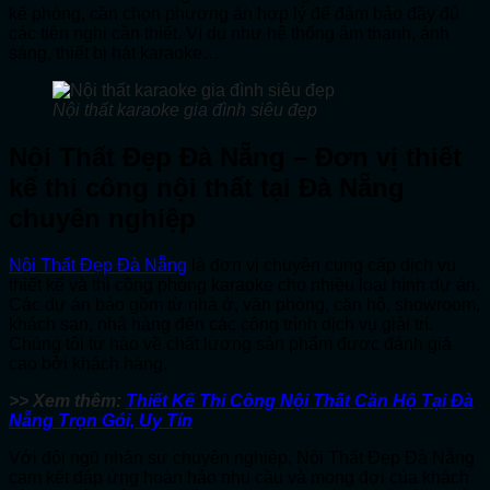
kế phòng, cần chọn phương án hợp lý để đảm bảo đầy đủ
các tiện nghi cần thiết. Ví dụ như hệ thống âm thanh, ánh
sáng, thiết bị hát karaoke…
Nội thất karaoke gia đình siêu đẹp
Nội Thất Đẹp Đà Nẵng – Đơn vị thiết
kế thi công nội thất tại Đà Nẵng
chuyên nghiệp
Nội Thất Đẹp Đà Nẵng
là đơn vị chuyên cung cấp dịch vụ
thiết kế và thi công phòng karaoke cho nhiều loại hình dự án.
Các dự án bảo gồm từ nhà ở, văn phòng, căn hộ, showroom,
khách sạn, nhà hàng đến các công trình dịch vụ giải trí.
Chúng tôi tự hào về chất lượng sản phẩm được đánh giá
cao bởi khách hàng.
>> Xem thêm:
Thiết Kế Thi Công Nội Thất Căn Hộ Tại Đà
Nẵng Trọn Gói, Uy Tín
Với đội ngũ nhân sự chuyên nghiệp, Nội Thất Đẹp Đà Nẵng
cam kết đáp ứng hoàn hảo nhu cầu và mong đợi của khách