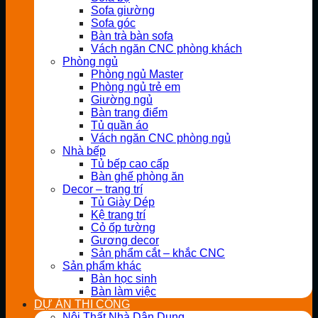
Sofa giường
Sofa góc
Bàn trà bàn sofa
Vách ngăn CNC phòng khách
Phòng ngủ
Phòng ngủ Master
Phòng ngủ trẻ em
Giường ngủ
Bàn trang điểm
Tủ quần áo
Vách ngăn CNC phòng ngủ
Nhà bếp
Tủ bếp cao cấp
Bàn ghế phòng ăn
Decor – trang trí
Tủ Giày Dép
Kệ trang trí
Cỏ ốp tường
Gương decor
Sản phẩm cắt – khắc CNC
Sản phẩm khác
Bàn học sinh
Bàn làm việc
DỰ ÁN THI CÔNG
Nội Thất Nhà Dân Dụng