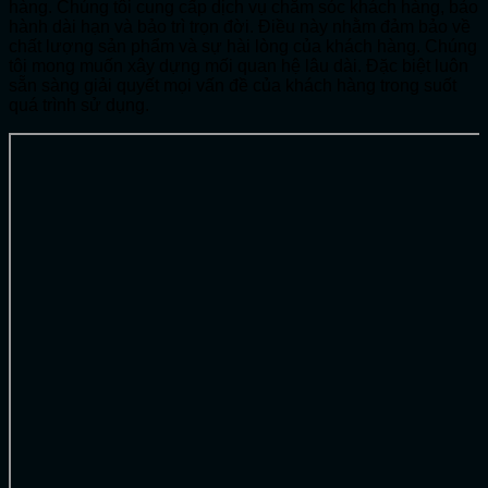
hàng. Chúng tôi cung cấp dịch vụ chăm sóc khách hàng, bảo
hành dài hạn và bảo trì trọn đời. Điều này nhằm đảm bảo về
chất lượng sản phẩm và sự hài lòng của khách hàng. Chúng
tôi mong muốn xây dựng mối quan hệ lâu dài. Đặc biệt luôn
sẵn sàng giải quyết mọi vấn đề của khách hàng trong suốt
quá trình sử dụng.