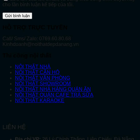
cho lần bình luận kế tiếp của tôi.
HỖ TRỢ TRỰC TUYẾN
Call/ Sms/ Zalo: 0769.60.80.68
Kinhdoanh@noithatdepdanang.vn
Thi công nội thất
NỘI THẤT NHÀ
NỘI THẤT CĂN HỘ
NỘI THẤT VĂN PHÒNG
NỘI THẤT SHOWROOM
NỘI THẤT NHÀ HÀNG QUÁN ĂN
NỘI THẤT QUÁN CAFE TRÀ SỮA
NỘI THẤT KARAOKE
LIÊN HỆ
Địa chỉ VP:
26 Lý Chính Thắng, Liên Chiểu, Đà Nẵng