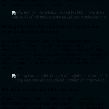
muốn tạo điểm nhấn cho không gian, bạn có thể sử dụng
đèn nhiều màu sắc để tăng tính thẩm mỹ.
Mẫu thiết kế nội thất karaoke tại Đà Nẵng diện tích nhỏ
Phòng karaoke độc đáo với trải nghiệm ẩm
thực và đồ uống đa dạng
Dịch vụ ẩm thực và đồ uống phòng karaoke trở thành xu
hướng phổ biến hiện nay. Không chỉ là nơi để giải trí, mà
còn là nơi để thưởng thức những món ăn ngon và đồ uống
đa dạng. Với không gian sang trọng và tiện nghi, khách hàng
có thể tận hưởng cả hương vị tuyệt vời từ các món ăn. Điều
này giúp mang lại trải nghiệm độc đáo và khác biệt cho
khách hàng.
Phòng karaoke độc đáo với trải nghiệm ẩm thực và đồ 
Nội thất karaoke gia đình siêu đẹp
Phòng hát riêng tư cho gia đình hoặc nhóm bạn là một loại
phòng karaoke phổ biến tại Việt Nam. Kích thước của phòng
karaoke tại nhà thường nhỏ hoặc trung bình. Do đó, khi thiết