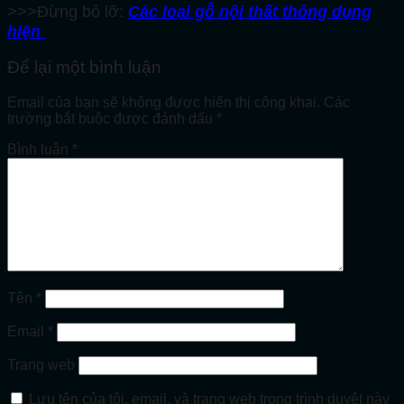
>>>Đừng bỏ lỡ:
Các loại gỗ nội thất thông dụng
hiện
Để lại một bình luận
Email của bạn sẽ không được hiển thị công khai.
Các
trường bắt buộc được đánh dấu
*
Bình luận
*
Tên
*
Email
*
Trang web
Lưu tên của tôi, email, và trang web trong trình duyệt này