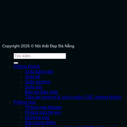
Copyright 2026 © Nội thất Đẹp Đà Nẵng
Tìm
kiếm:
Phòng khách
Sofa băng dài
Sofa bộ
Sofa giường
Sofa góc
Bàn trà bàn sofa
Tấm áp trang trí & vách ngăn CNC phòng khách
Phòng ngủ
Phòng ngủ Master
Phòng ngủ trẻ em
Giường ngủ
Bàn trang điểm