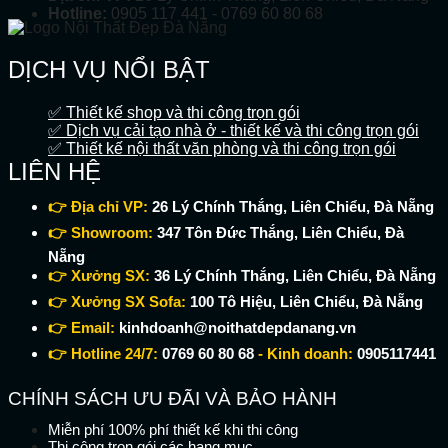
Hotline:
0905 117 441 - 0769 60 80 68
DỊCH VỤ NỔI BẬT
✅ Thiết kế shop và thi công trọn gói
✅ Dịch vụ cải tạo nhà ở - thiết kế và thi công trọn gói
✅ Thiết kế nội thất văn phòng và thi công trọn gói
LIÊN HỆ
👉 Địa chỉ VP:
26 Lý Chính Thắng, Liên Chiểu, Đà Nẵng
👉 Showroom:
347 Tôn Đức Thắng, Liên Chiểu, Đà
Nẵng
👉 Xưởng SX:
36 Lý Chính Thắng, Liên Chiểu, Đà Nẵng
👉 Xưởng SX Sofa:
100 Tô Hiệu, Liên Chiểu, Đà Nẵng
👉 Email:
kinhdoanh@noithatdepdanang.vn
👉 Hotline 24/7:
0769 60 80 68
- Kinh doanh:
0905117441
CHÍNH SÁCH ƯU ĐÃI VÀ BẢO HÀNH
Miễn phí 100% phí thiết kế khi thi công
Thi công trọn gói các hạng mục