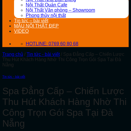
Nội Thất Quán Cafe
Nội Thất Văn phòng – Showroom
Phong thủy nội thất
Tin tức – bài viết
MẪU NỘI THẤT ĐẸP
VIDEO
HOTLINE: 0769 60 80 68
Trang chủ
/
Tin tức - bài viết
/
Spa Đẳng Cấp – Chiến Lược
Thu Hút Khách Hàng Nhờ Thi Công Trọn Gói Spa Tại Đà
Nẵng
Tin tức - bài viết
Spa Đẳng Cấp – Chiến Lược
Thu Hút Khách Hàng Nhờ Thi
Công Trọn Gói Spa Tại Đà
Nẵng