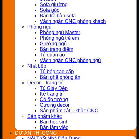
Sofa giường
Sofa góc
Bàn trà bàn sofa
Vách ngăn CNC phòng khách
Phòng ngủ
Phòng ngủ Master
Phòng ngủ trẻ em
Giường ngủ
Bàn trang điểm
Tủ quần áo
Vách ngăn CNC phòng ngủ
Nhà bếp
Tủ bếp cao cấp
Bàn ghế phòng ăn
Decor – trang trí
Tủ Giày Dép
Kệ trang trí
Cỏ ốp tường
Gương decor
Sản phẩm cắt – khắc CNC
Sản phẩm khác
Bàn học sinh
Bàn làm việc
DỰ ÁN THI CÔNG
Nội Thất Nhà Dân Dụng