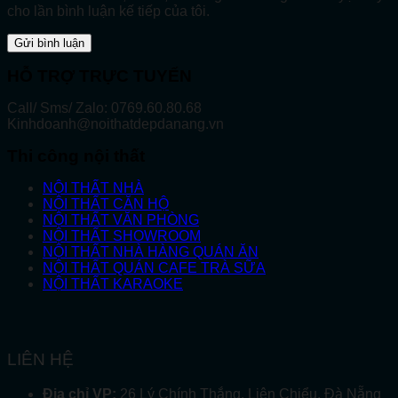
cho lần bình luận kế tiếp của tôi.
HỖ TRỢ TRỰC TUYẾN
Call/ Sms/ Zalo: 0769.60.80.68
Kinhdoanh@noithatdepdanang.vn
Thi công nội thất
NỘI THẤT NHÀ
NỘI THẤT CĂN HỘ
NỘI THẤT VĂN PHÒNG
NỘI THẤT SHOWROOM
NỘI THẤT NHÀ HÀNG QUÁN ĂN
NỘI THẤT QUÁN CAFE TRÀ SỮA
NỘI THẤT KARAOKE
LIÊN HỆ
Địa chỉ VP:
26 Lý Chính Thắng, Liên Chiểu, Đà Nẵng