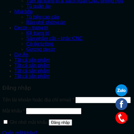
Tấm áp trang trí & vách ngăn CNC phòng ngủ
Tủ quần áo
Nhà bếp
Tủ bếp cao cấp
Bàn ghế phòng ăn
Decor – trang trí
Kệ trang trí
Sản phẩm cắt – khắc CNC
Cỏ ốp tường
Gương decor
Dự Án
Tất cả sản phẩm
Tất cả sản phẩm
Tất cả sản phẩm
Tất cả sản phẩm
Đăng nhập
Bắt
Tên tài khoản hoặc địa chỉ email
*
buộc
Bắt
Mật khẩu
*
buộc
Ghi nhớ mật khẩu
Đăng nhập
Quên mật khẩu?