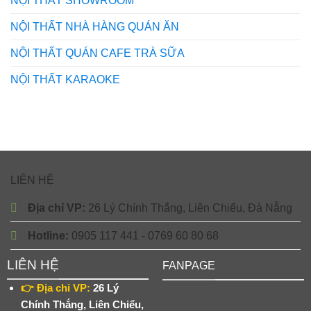
NỘI THẤT SHOWROOM
NỘI THẤT NHÀ HÀNG QUÁN ĂN
NỘI THẤT QUÁN CAFE TRÀ SỮA
NỘI THẤT KARAOKE
LIÊN HỆ
Địa chỉ VP:
26 Lý Chính Thắng, Liên Chiểu, Đà Nẵng
Hotline:
0905 117 441 - 0769 60 80 68
LIÊN HỆ
FANPAGE
👉 Địa chỉ VP:
26 Lý
Chính Thắng, Liên Chiểu,