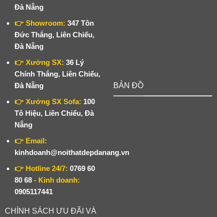
Đà Nẵng
👉 Showroom:
347 Tôn
Đức Thắng, Liên Chiểu,
Đà Nẵng
👉 Xưởng SX:
36 Lý
Chính Thắng, Liên Chiểu,
Đà Nẵng
BẢN ĐỒ
👉 Xưởng SX Sofa:
100
Tô Hiệu, Liên Chiểu, Đà
Nẵng
👉 Email:
kinhdoanh@noithatdepdanang.vn
👉 Hotline 24/7:
0769 60
80 68
- Kinh doanh:
0905117441
CHÍNH SÁCH ƯU ĐÃI VÀ