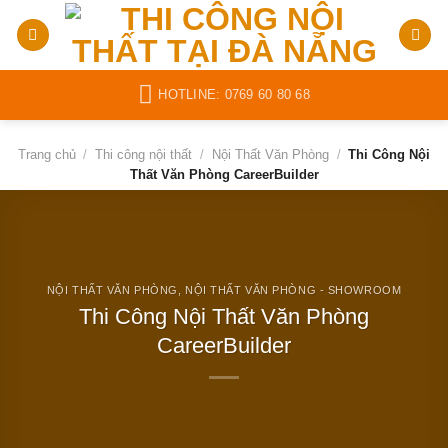
Bỏ
qua
nội
dung
HOTLINE: 0769 60 80 68
Trang chủ
/
Thi công nội thất
/
Nội Thất Văn Phòng
/
Thi Công Nội
Thất Văn Phòng CareerBuilder
NỘI THẤT VĂN PHÒNG
,
NỘI THẤT VĂN PHÒNG - SHOWROOM
Thi Công Nội Thất Văn Phòng
CareerBuilder