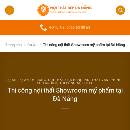
Bỏ
qua
nội
dung
HOTLINE: 0769 60 80 68
Trang chủ
/
Dự Án
/
Thi công nội thất Showroom mỹ phẩm tại Đà Nẵng
DỰ ÁN
,
DỰ ÁN THI CÔNG
,
NỘI THẤT CỬA HÀNG
,
NỘI THẤT VĂN PHÒNG -
SHOWROOM
,
THI CÔNG NỘI THẤT
Thi công nội thất Showroom mỹ phẩm tại
Đà Nẵng