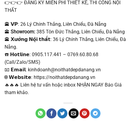
👉👉👉 ĐĂNG KÝ MIỄN PHÍ THIẾT KẾ, THI CÔNG NỘI
THẤT
🕋 𝗩𝗣: 26 Lý Chính Thắng, Liên Chiểu, Đà Nẵng
🕋
Showroom:
385 Tôn Đức Thắng, Liên Chiểu, Đà Nẵng
🕋 𝗫𝘂̛𝗼̛̉𝗻𝗴 𝗡𝗼̣̂𝗶 𝘁𝗵𝗮̂́𝘁: 36 Lý Chính Thắng, Liên Chiểu, Đà
Nẵng.
☎️ 𝗛𝗼𝘁𝗹𝗶𝗻𝗲: 0905.117.441 – 0769.60.80.68
(Call/Zalo/SMS)
📧 𝗘𝗺𝗮𝗶𝗹: kinhdoanh@noithatdepdanang.vn
🌐 𝗪𝗲𝗯𝘀𝗶𝘁𝗲: https://noithatdepdanang.vn
🔥🔥🔥 Liên hệ tư vấn hoặc inbox NHẬN NGAY Báo Giá
tham khảo.