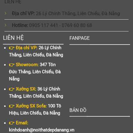
LIÊN HỆ
Địa chỉ VP:
26 Lý Chính Thắng, Liên Chiểu, Đà Nẵng
Hotline:
0905 117 441 - 0769 60 80 68
LIÊN HỆ
FANPAGE
👉 Địa chỉ VP:
26 Lý Chính
Thắng, Liên Chiểu, Đà Nẵng
👉 Showroom:
347 Tôn
Đức Thắng, Liên Chiểu, Đà
Nẵng
👉 Xưởng SX:
36 Lý Chính
Thắng, Liên Chiểu, Đà Nẵng
👉 Xưởng SX Sofa:
100 Tô
BẢN ĐỒ
Hiệu, Liên Chiểu, Đà Nẵng
👉 Email:
kinhdoanh@noithatdepdanang.vn