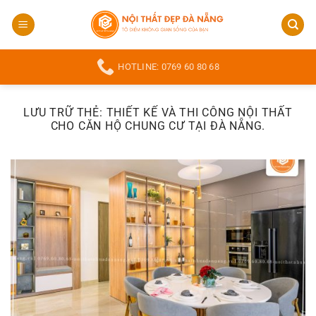
Bỏ
qua
nội
dung
HOTLINE: 0769 60 80 68
LƯU TRỮ THẺ:
THIẾT KẾ VÀ THI CÔNG NỘI THẤT
CHO CĂN HỘ CHUNG CƯ TẠI ĐÀ NẴNG.