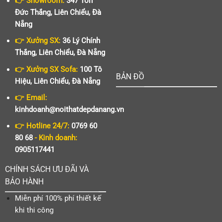
👉 Showroom:
347 Tôn
Đức Thắng, Liên Chiểu, Đà
Nẵng
👉 Xưởng SX:
36 Lý Chính
Thắng, Liên Chiểu, Đà Nẵng
👉 Xưởng SX Sofa:
100 Tô
BẢN ĐỒ
Hiệu, Liên Chiểu, Đà Nẵng
👉 Email:
kinhdoanh@noithatdepdanang.vn
👉 Hotline 24/7:
0769 60
80 68
- Kinh doanh:
0905117441
CHÍNH SÁCH ƯU ĐÃI VÀ
BẢO HÀNH
Miễn phí 100% phí thiết kế
khi thi công