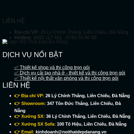
LIÊN HỆ
Địa chỉ VP:
26 Lý Chính Thắng, Liên Chiểu, Đà Nẵng
Hotline:
0905 117 441 - 0769 60 80 68
DỊCH VỤ NỔI BẬT
✅ Thiết kế shop và thi công trọn gói
✅ Dịch vụ cải tạo nhà ở - thiết kế và thi công trọn gói
✅ Thiết kế nội thất văn phòng và thi công trọn gói
LIÊN HỆ
👉 Địa chỉ VP:
26 Lý Chính Thắng, Liên Chiểu, Đà Nẵng
👉 Showroom:
347 Tôn Đức Thắng, Liên Chiểu, Đà
Nẵng
👉 Xưởng SX:
36 Lý Chính Thắng, Liên Chiểu, Đà Nẵng
👉 Xưởng SX Sofa:
100 Tô Hiệu, Liên Chiểu, Đà Nẵng
👉 Email:
kinhdoanh@noithatdepdanang.vn