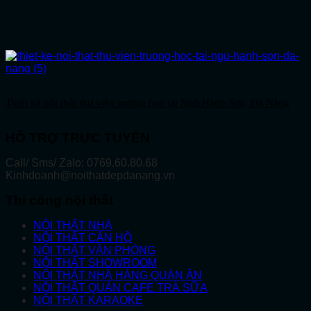
Thiết kế nội thất thư viện trường học tại Ngũ Hành Sơn, Đà Nẵng
HỖ TRỢ TRỰC TUYẾN
Call/ Sms/ Zalo: 0769.60.80.68
Kinhdoanh@noithatdepdanang.vn
Thi công nội thất
NỘI THẤT NHÀ
NỘI THẤT CĂN HỘ
NỘI THẤT VĂN PHÒNG
NỘI THẤT SHOWROOM
NỘI THẤT NHÀ HÀNG QUÁN ĂN
NỘI THẤT QUÁN CAFE TRÀ SỮA
NỘI THẤT KARAOKE