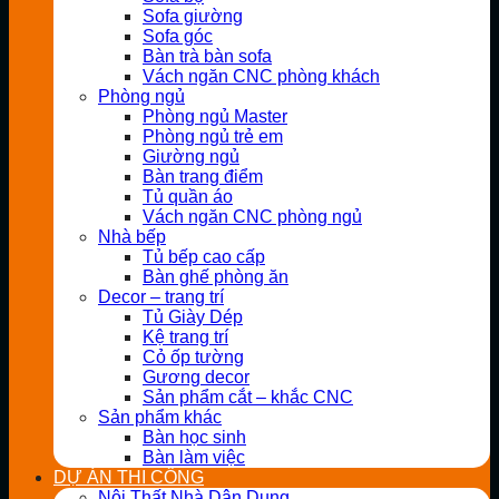
Sofa giường
Sofa góc
Bàn trà bàn sofa
Vách ngăn CNC phòng khách
Phòng ngủ
Phòng ngủ Master
Phòng ngủ trẻ em
Giường ngủ
Bàn trang điểm
Tủ quần áo
Vách ngăn CNC phòng ngủ
Nhà bếp
Tủ bếp cao cấp
Bàn ghế phòng ăn
Decor – trang trí
Tủ Giày Dép
Kệ trang trí
Cỏ ốp tường
Gương decor
Sản phẩm cắt – khắc CNC
Sản phẩm khác
Bàn học sinh
Bàn làm việc
DỰ ÁN THI CÔNG
Nội Thất Nhà Dân Dụng