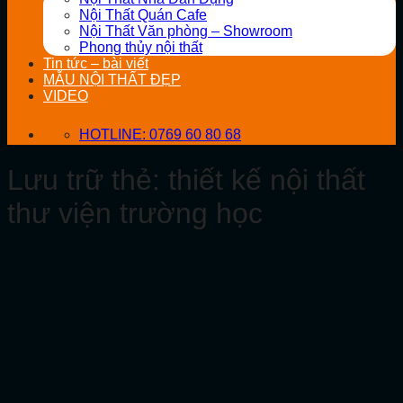
Nội Thất Quán Cafe
Nội Thất Văn phòng – Showroom
Phong thủy nội thất
Tin tức – bài viết
MẪU NỘI THẤT ĐẸP
VIDEO
HOTLINE: 0769 60 80 68
Lưu trữ thẻ:
thiết kế nội thất
thư viện trường học