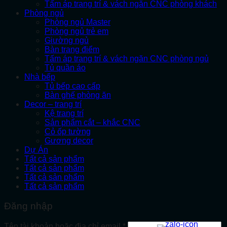
Tấm áp trang trí & vách ngăn CNC phòng khách
Phòng ngủ
Phòng ngủ Master
Phòng ngủ trẻ em
Giường ngủ
Bàn trang điểm
Tấm áp trang trí & vách ngăn CNC phòng ngủ
Tủ quần áo
Nhà bếp
Tủ bếp cao cấp
Bàn ghế phòng ăn
Decor – trang trí
Kệ trang trí
Sản phẩm cắt – khắc CNC
Cỏ ốp tường
Gương decor
Dự Án
Tất cả sản phẩm
Tất cả sản phẩm
Tất cả sản phẩm
Tất cả sản phẩm
Đăng nhập
Bắt
Tên tài khoản hoặc địa chỉ email
*