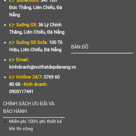
👉 Showroom:
347 Tôn
Đức Thắng, Liên Chiểu, Đà
Nẵng
👉 Xưởng SX:
36 Lý Chính
Thắng, Liên Chiểu, Đà Nẵng
👉 Xưởng SX Sofa:
100 Tô
BẢN ĐỒ
Hiệu, Liên Chiểu, Đà Nẵng
👉 Email:
kinhdoanh@noithatdepdanang.vn
👉 Hotline 24/7:
0769 60
80 68
- Kinh doanh:
0905117441
CHÍNH SÁCH ƯU ĐÃI VÀ
BẢO HÀNH
Miễn phí 100% phí thiết kế
khi thi công