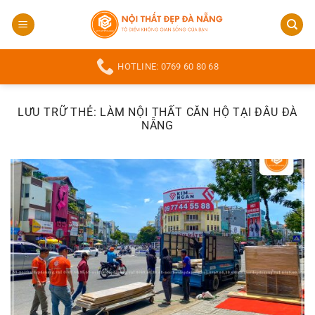
Bỏ
qua
nội
dung
HOTLINE: 0769 60 80 68
LƯU TRỮ THẺ:
LÀM NỘI THẤT CĂN HỘ TẠI ĐÂU ĐÀ
NẴNG