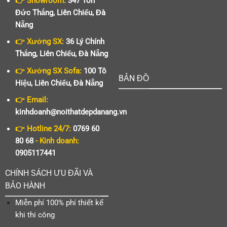
👉 Showroom:
347 Tôn
Đức Thắng, Liên Chiểu, Đà
Nẵng
👉 Xưởng SX:
36 Lý Chính
Thắng, Liên Chiểu, Đà Nẵng
👉 Xưởng SX Sofa:
100 Tô
BẢN ĐỒ
Hiệu, Liên Chiểu, Đà Nẵng
👉 Email:
kinhdoanh@noithatdepdanang.vn
👉 Hotline 24/7:
0769 60
80 68
- Kinh doanh:
0905117441
CHÍNH SÁCH ƯU ĐÃI VÀ
BẢO HÀNH
Miễn phí 100% phí thiết kế
khi thi công