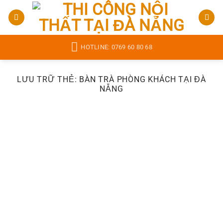
Bỏ
qua
nội
dung
HOTLINE: 0769 60 80 68
LƯU TRỮ THẺ:
BÀN TRÀ PHÒNG KHÁCH TẠI ĐÀ
NẴNG