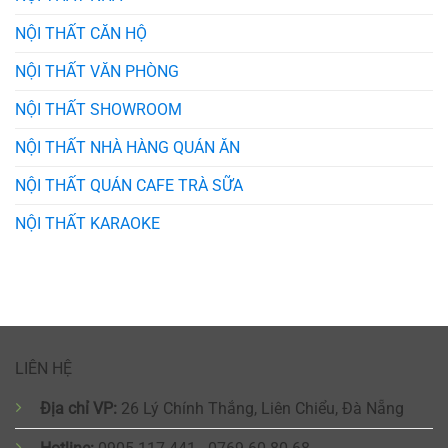
NỘI THẤT CĂN HỘ
NỘI THẤT VĂN PHÒNG
NỘI THẤT SHOWROOM
NỘI THẤT NHÀ HÀNG QUÁN ĂN
NỘI THẤT QUÁN CAFE TRÀ SỮA
NỘI THẤT KARAOKE
LIÊN HỆ
Địa chỉ VP:
26 Lý Chính Thắng, Liên Chiểu, Đà Nẵng