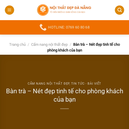
Bỏ
qua
nội
dung
HOTLINE: 0769 60 80 68
Trang chủ
/
Cẩm nang nội thất đẹp
/
Bàn trà – Nét đẹp tinh tế cho
phòng khách của bạn
CẨM NANG NỘI THẤT ĐẸP
,
TIN TỨC - BÀI VIẾT
Bàn trà – Nét đẹp tinh tế cho phòng khách
của bạn