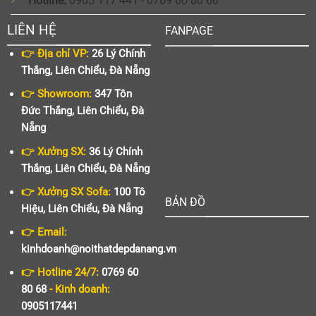
Hotline:
0905 117 441 - 0769 60 80 68
LIÊN HỆ
FANPAGE
👉 Địa chỉ VP:
26 Lý Chính
Thắng, Liên Chiểu, Đà Nẵng
👉 Showroom:
347 Tôn
Đức Thắng, Liên Chiểu, Đà
Nẵng
👉 Xưởng SX:
36 Lý Chính
Thắng, Liên Chiểu, Đà Nẵng
👉 Xưởng SX Sofa:
100 Tô
BẢN ĐỒ
Hiệu, Liên Chiểu, Đà Nẵng
👉 Email:
kinhdoanh@noithatdepdanang.vn
👉 Hotline 24/7:
0769 60
80 68
- Kinh doanh:
0905117441