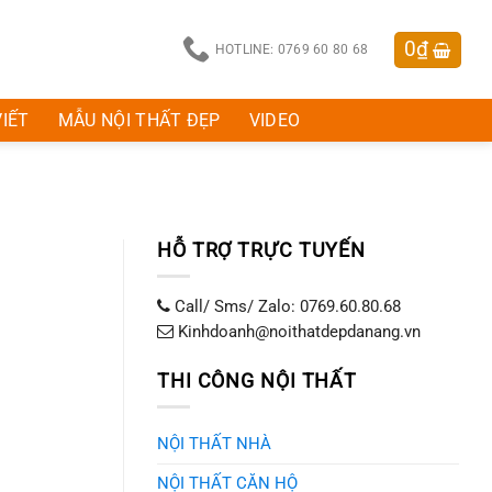
0
₫
HOTLINE: 0769 60 80 68
VIẾT
MẪU NỘI THẤT ĐẸP
VIDEO
HỖ TRỢ TRỰC TUYẾN
Call/ Sms/ Zalo: 0769.60.80.68
Kinhdoanh@noithatdepdanang.vn
THI CÔNG NỘI THẤT
NỘI THẤT NHÀ
NỘI THẤT CĂN HỘ