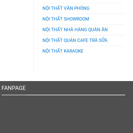
NỘI THẤT VĂN PHÒNG
NỘI THẤT SHOWROOM
NỘI THẤT NHÀ HÀNG QUÁN ĂN
NỘI THẤT QUÁN CAFE TRÀ SỮA
NỘI THẤT KARAOKE
FANPAGE