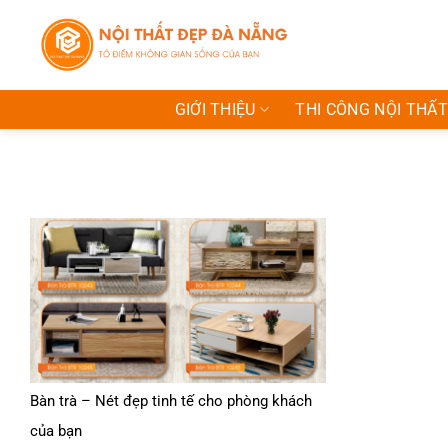
Bỏ
qua
nội
dung
GIỚI THIỆU
THI CÔNG NỘI THẤT
Bàn trà – Nét đẹp tinh tế cho phòng khách
của bạn