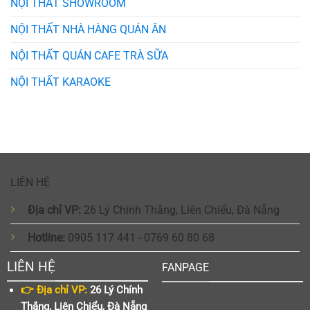
NỘI THẤT SHOWROOM
NỘI THẤT NHÀ HÀNG QUÁN ĂN
NỘI THẤT QUÁN CAFE TRÀ SỮA
NỘI THẤT KARAOKE
LIÊN HỆ
Địa chỉ VP:
26 Lý Chính Thắng, Liên Chiểu, Đà Nẵng
Hotline:
0905 117 441 - 0769 60 80 68
LIÊN HỆ
FANPAGE
👉 Địa chỉ VP:
26 Lý Chính
Thắng, Liên Chiểu, Đà Nẵng