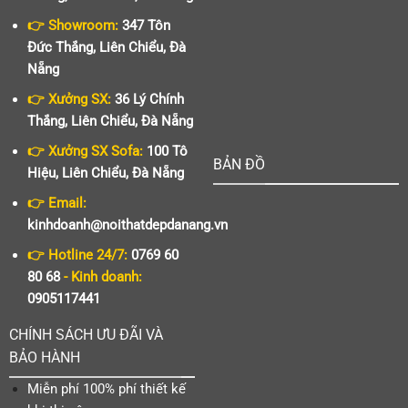
👉 Showroom:
347 Tôn
Đức Thắng, Liên Chiểu, Đà
Nẵng
👉 Xưởng SX:
36 Lý Chính
Thắng, Liên Chiểu, Đà Nẵng
👉 Xưởng SX Sofa:
100 Tô
BẢN ĐỒ
Hiệu, Liên Chiểu, Đà Nẵng
👉 Email:
kinhdoanh@noithatdepdanang.vn
👉 Hotline 24/7:
0769 60
80 68
- Kinh doanh:
0905117441
CHÍNH SÁCH ƯU ĐÃI VÀ
BẢO HÀNH
Miễn phí 100% phí thiết kế