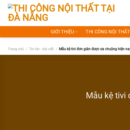
Bỏ
qua
nội
dung
GIỚI THIỆU
THI CÔNG NỘI THẤT
Trang chủ
/
Tin tức - bài viết
/
Mẫu kệ tivi đơn giản được ưa chuộng hiện n
Mẫu kệ tivi