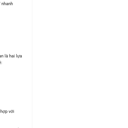
” nhanh
n là hai lựa
é:
 hợp với