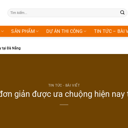
Tìm
kiếm:
SẢN PHẨM
DỰ ÁN THI CÔNG
TIN TỨC – BÀI 
ay tại Đà Nẵng
TIN TỨC - BÀI VIẾT
 đơn giản được ưa chuộng hiện nay