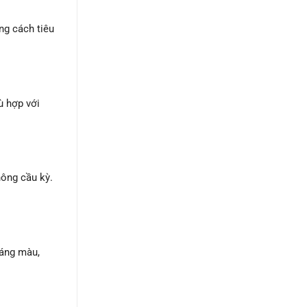
ng cách tiêu
ù hợp với
hông cầu kỳ.
sáng màu,