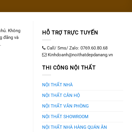
chủ. Không
HỖ TRỢ TRỰC TUYẾN
ng đãng và
.
Call/ Sms/ Zalo: 0769.60.80.68
Kinhdoanh@noithatdepdanang.vn
THI CÔNG NỘI THẤT
NỘI THẤT NHÀ
NỘI THẤT CĂN HỘ
NỘI THẤT VĂN PHÒNG
NỘI THẤT SHOWROOM
NỘI THẤT NHÀ HÀNG QUÁN ĂN