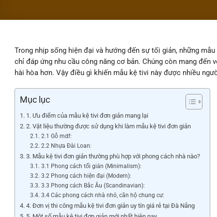
Trong nhịp sống hiện đại và hướng đến sự tối giản, những mẫu
chỉ đáp ứng nhu cầu công năng cơ bản. Chúng còn mang đến vẻ 
hài hòa hơn. Vậy điều gì khiến mẫu kệ tivi này được nhiều ng
Mục lục
1. Ưu điểm của mẫu kệ tivi đơn giản mang lại
2. Vật liệu thường được sử dụng khi làm mẫu kệ tivi đơn giản
2.1 Gỗ mdf:
2.2 Nhựa Đài Loan:
3. Mẫu kệ tivi đơn giản thường phù hợp với phong cách nhà nào?
3.1 Phong cách tối giản (Minimalism):
3.2 Phong cách hiện đại (Modern):
3.3 Phong cách Bắc Âu (Scandinavian):
3.4 Các phong cách nhà nhỏ, căn hộ chung cư:
4. Đơn vị thi công mẫu kệ tivi đơn giản uy tín giá rẻ tại Đà Nẵng
5. Một số mẫu kệ tivi đơn giản mới nhất hiện nay