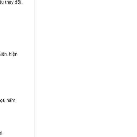
ậu thay đổi.
iên, hiện
mọt, nấm
i.