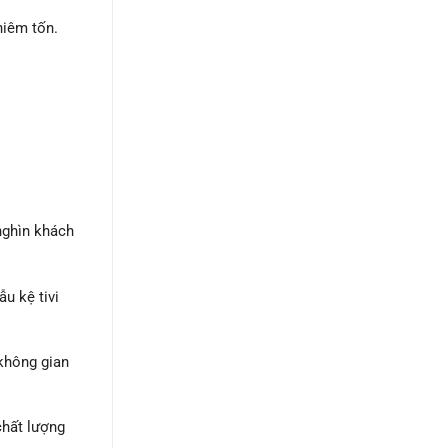
hiêm tốn.
nghìn khách
u kệ tivi
không gian
chất lượng