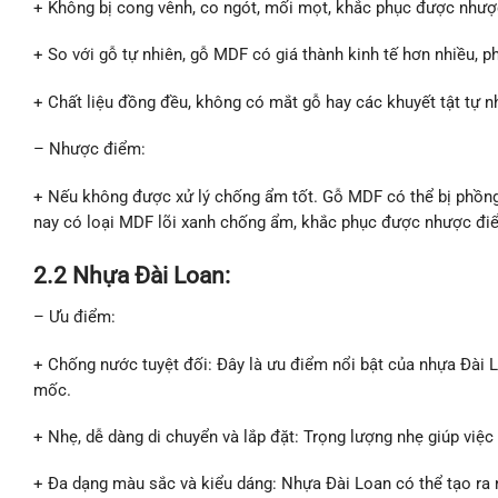
+ Không bị cong vênh, co ngót, mối mọt,
khắc phục được nhược 
+ So với gỗ tự nhiên, gỗ MDF có giá thành kinh tế hơn nhiều, p
+ Chất liệu đồng đều, không có mắt gỗ hay các khuyết tật tự 
– Nhược điểm:
+ Nếu không được xử lý chống ẩm tốt. Gỗ MDF có thể bị phồng 
nay có loại MDF lõi xanh chống ẩm, khắc phục được nhược đi
2.2 Nhựa Đài Loan:
– Ưu điểm:
+ Chống nước tuyệt đối: Đây là ưu điểm nổi bật của nhựa Đài L
mốc.
+ Nhẹ, dễ dàng di chuyển và lắp đặt: Trọng lượng nhẹ giúp việc 
+ Đa dạng màu sắc và kiểu dáng: Nhựa Đài Loan có thể tạo ra n