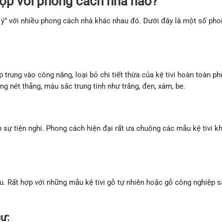
hợp với phong cách nhà nào?
ăn ý” với nhiều phong cách nhà khác nhau đó. Dưới đây là một số pho
p trung vào công năng, loại bỏ chi tiết thừa của kệ tivi hoàn toàn ph
g nét thẳng, màu sắc trung tính như trắng, đen, xám, be.
 sự tiện nghi. Phong cách hiện đại rất ưa chuộng các mẫu kệ tivi k
. Rất hợp với những mẫu kệ tivi gỗ tự nhiên hoặc gỗ công nghiệp 
cư: