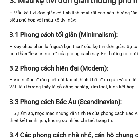
3. Mẫu kệ tivi đơn giản thường phù 
– Mẫu kệ tivi đơn giản có tính linh hoạt rất cao nên thường “
biểu phù hợp với mẫu kệ tivi này:
3.1 Phong cách tối giản (Minimalism):
– Đây chắc chắn là “người bạn thân” của kệ tivi đơn giản. Sự tậ
tinh thần “less is more” của phong cách này. Kệ thường có đườn
3.2 Phong cách hiện đại (Modern):
– Với những đường nét dứt khoát, hình khối đơn giản và ưu tiên
Vật liệu thường thấy là gỗ công nghiệp, kim loại, kính kết hợp.
3.3
Phong cách Bắc Âu (Scandinavian):
– Sự ấm áp, mộc mạc nhưng vẫn tinh tế của phong cách Bắc Âu
thiết kế thanh lịch, không có nhiều chi tiết trang trí.
3.4 Các phong cách nhà nhỏ, căn hộ chung 