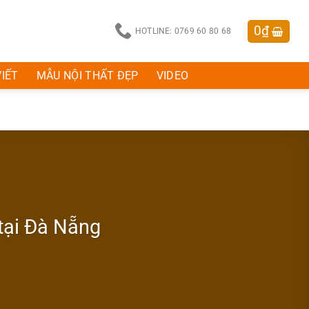
0
₫
HOTLINE: 0769 60 80 68
VIẾT
MẪU NỘI THẤT ĐẸP
VIDEO
 tại Đà Nẵng