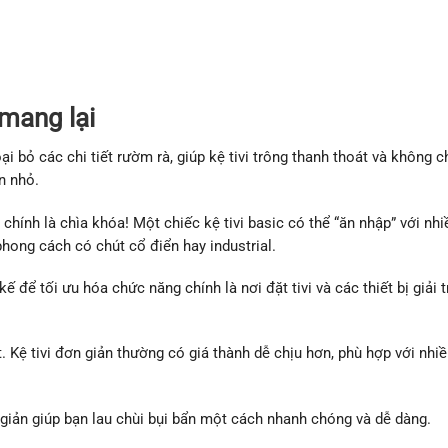
 mang lại
ại bỏ các chi tiết rườm rà, giúp kệ tivi trông thanh thoát và không 
n nhỏ.
hính là chìa khóa! Một chiếc kệ tivi basic có thể “ăn nhập” với nhi
phong cách có chút cổ điển hay industrial.
 để tối ưu hóa chức năng chính là nơi đặt tivi và các thiết bị giải t
t. Kệ tivi đơn giản thường có giá thành dễ chịu hơn, phù hợp với nhi
n giản giúp bạn lau chùi bụi bẩn một cách nhanh chóng và dễ dàng.