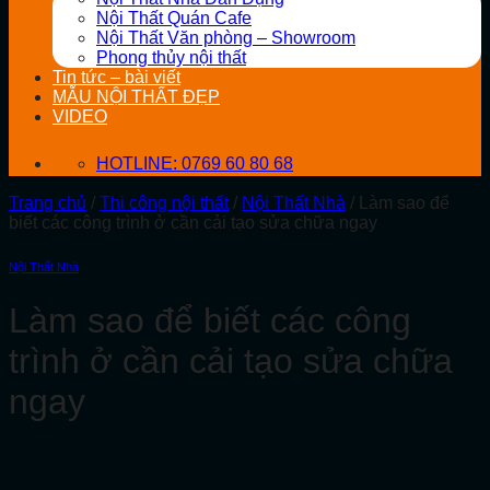
Nội Thất Quán Cafe
Nội Thất Văn phòng – Showroom
Phong thủy nội thất
Tin tức – bài viết
MẪU NỘI THẤT ĐẸP
VIDEO
HOTLINE: 0769 60 80 68
Trang chủ
/
Thi công nội thất
/
Nội Thất Nhà
/
Làm sao để
biết các công trình ở cần cải tạo sửa chữa ngay
Nội Thất Nhà
Làm sao để biết các công
trình ở cần cải tạo sửa chữa
ngay