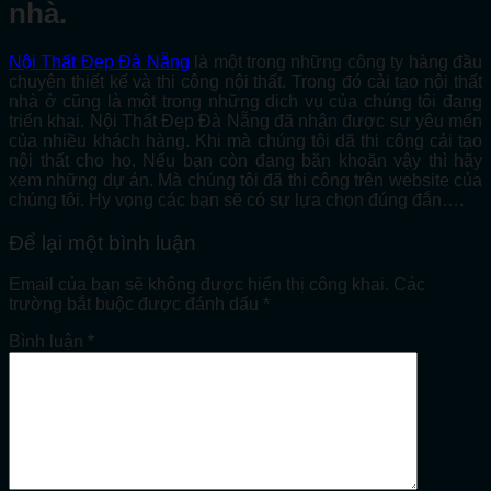
nhà.
Nội Thất Đẹp Đà Nẵng
là một trong những công ty hàng đầu
chuyên thiết kế và thi công nội thất. Trong đó cải tạo nội thất
nhà ở cũng là một trong những dịch vụ của chúng tôi đang
triển khai. Nội Thất Đẹp Đà Nẵng đã nhận được sự yêu mến
của nhiều khách hàng. Khi mà chúng tôi dã thi công cải tạo
nội thất cho họ. Nếu bạn còn đang băn khoăn vậy thì hãy
xem những dự án. Mà chúng tôi đã thi công trên website của
chúng tôi. Hy vọng các bạn sẽ có sự lựa chọn đúng đắn….
Để lại một bình luận
Email của bạn sẽ không được hiển thị công khai.
Các
trường bắt buộc được đánh dấu
*
Bình luận
*