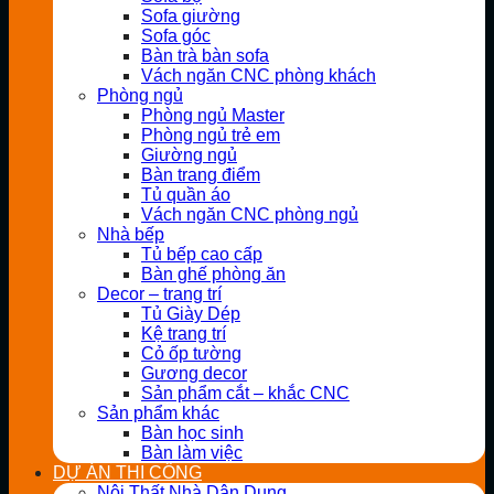
Sofa giường
Sofa góc
Bàn trà bàn sofa
Vách ngăn CNC phòng khách
Phòng ngủ
Phòng ngủ Master
Phòng ngủ trẻ em
Giường ngủ
Bàn trang điểm
Tủ quần áo
Vách ngăn CNC phòng ngủ
Nhà bếp
Tủ bếp cao cấp
Bàn ghế phòng ăn
Decor – trang trí
Tủ Giày Dép
Kệ trang trí
Cỏ ốp tường
Gương decor
Sản phẩm cắt – khắc CNC
Sản phẩm khác
Bàn học sinh
Bàn làm việc
DỰ ÁN THI CÔNG
Nội Thất Nhà Dân Dụng