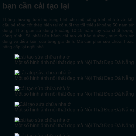
bạn cần cải tạo lại
Thông thường, tuổi thọ trung bình cho một công trình nhà ở với kết
cấu bê tông cốt thép hiện tại có tuổi thọ tối thiểu khoảng 50 năm sử
dụng. Thời gian sử dụng khoảng 10-15 năm tùy vào chất lượng
công trình. Sẽ phải tiến hành cải tạo và bảo dưỡng, mục đích sử
dụng và điều kiện của từng gia đình. Mà cần phải sửa chữa, hoặc
nâng cấp lại ngôi nhà.
Một số hình ảnh nội thất đẹp mà Nội Thất Đẹp Đà Nẵng 
Một số hình ảnh nội thất đẹp mà Nội Thất Đẹp Đà Nẵng 
Một số hình ảnh nội thất đẹp mà Nội Thất Đẹp Đà Nẵng đ
Một số hình ảnh nội thất đẹp mà Nội Thất Đẹp Đà Nẵng đ
Một số hình ảnh nội thất đẹp mà Nội Thất Đẹp Đà Nẵng đ