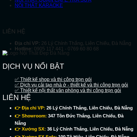
NỘI THẤT KARAOKE
LIÊN HỆ
Địa chỉ VP:
26 Lý Chính Thắng, Liên Chiểu, Đà Nẵng
Hotline:
0905 117 441 - 0769 60 80 68
DỊCH VỤ NỔI BẬT
✅ Thiết kế shop và thi công trọn gói
✅ Dịch vụ cải tạo nhà ở - thiết kế và thi công trọn gói
✅ Thiết kế nội thất văn phòng và thi công trọn gói
LIÊN HỆ
👉 Địa chỉ VP:
26 Lý Chính Thắng, Liên Chiểu, Đà Nẵng
👉 Showroom:
347 Tôn Đức Thắng, Liên Chiểu, Đà
Nẵng
👉 Xưởng SX:
36 Lý Chính Thắng, Liên Chiểu, Đà Nẵng
👉 Xưởng SX Sofa:
100 Tô Hiệu, Liên Chiểu, Đà Nẵng