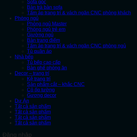
Sofa góc
Bàn trà bàn sofa
Tấm áp trang trí & vách ngăn CNC phòng khách
Phòng ngủ
Phòng ngủ Master
Phòng ngủ trẻ em
Giường ngủ
Bàn trang điểm
Tấm áp trang trí & vách ngăn CNC phòng ngủ
Tủ quần áo
Nhà bếp
Tủ bếp cao cấp
Bàn ghế phòng ăn
Decor – trang trí
Kệ trang trí
Sản phẩm cắt – khắc CNC
Cỏ ốp tường
Gương decor
Dự Án
Tất cả sản phẩm
Tất cả sản phẩm
Tất cả sản phẩm
Tất cả sản phẩm
Đăng nhập