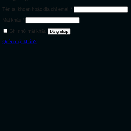
Bắt
Tên tài khoản hoặc địa chỉ email
*
buộc
Bắt
Mật khẩu
*
buộc
Ghi nhớ mật khẩu
Đăng nhập
Quên mật khẩu?