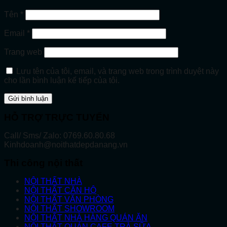
Tên
*
Email
*
Trang web
Lưu tên của tôi, email, và trang web trong trình duyệt này
cho lần bình luận kế tiếp của tôi.
HỖ TRỢ TRỰC TUYẾN
Call/ Sms/ Zalo: 0769.60.80.68
Kinhdoanh@noithatdepdanang.vn
Thi công nội thất
NỘI THẤT NHÀ
NỘI THẤT CĂN HỘ
NỘI THẤT VĂN PHÒNG
NỘI THẤT SHOWROOM
NỘI THẤT NHÀ HÀNG QUÁN ĂN
NỘI THẤT QUÁN CAFE TRÀ SỮA