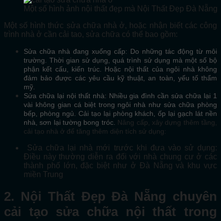
Một số hình ảnh nội thất đẹp mà Nội Thất Đẹp Đà Nẵng đ
Một số hình thức sửa chữa nhà ở, hoặc nhận biết các công
trình nhà ở cần cải tao, sửa chữa có thể bao gồm:
Sửa chữa nhà đang xuống cấp: Do những tác động từ môi
trường. Thời gian sử dụng, quá trình sử dụng mà một số bộ
phận kết cấu, kiến trúc. Hoặc nội thất của ngôi nhà không
đảm bảo được các yêu cầu kỹ thuật, an toàn, yếu tố thẩm
mỹ.
Sửa chữa lại nội thất nhà: Nhiều gia đình cần sửa chữa lại 1
vài không gian cá biệt trong ngôi nhà như sửa chữa phòng
bếp, phòng ngủ. Cải tạo lại phòng khách, ốp lại gạch lát nền
nhà, sơn lại tường bong tróc.
Nâng cấp, xây dựng thêm tầng,
cải tạo nhà ở để tăng thêm diện tích sử dụng:
Sửa chữa lại nhà mới trước khi đưa vào sử dụng:
Điều này thường diễn ra đối với nhà chung cư ở các
thành phố lớn, đặc biệt như ở Đà Nẵng và khu vực
miền Trung
2. Nội Thất Đẹp Đà Nẵng chuyên
cải tạo sửa chữa nội thất trong