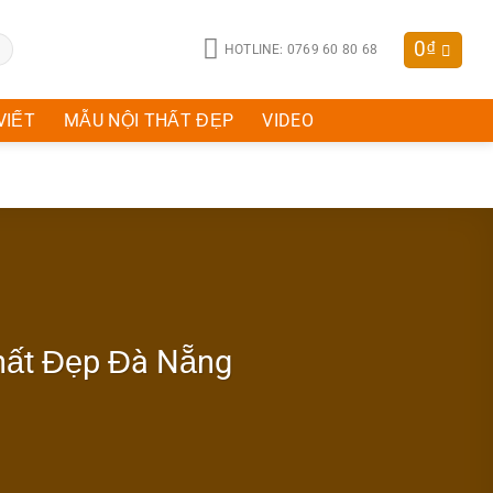
0
₫
HOTLINE: 0769 60 80 68
VIẾT
MẪU NỘI THẤT ĐẸP
VIDEO
Thất Đẹp Đà Nẵng