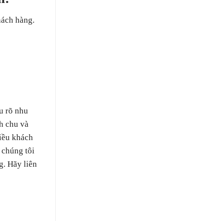
hách hàng.
u rõ nhu
h chu và
hiều khách
 chúng tôi
g. Hãy liên