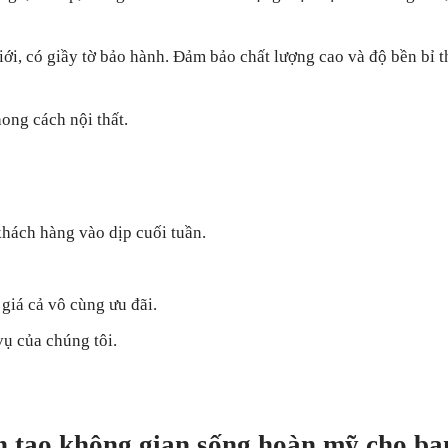
iới, có giầy tờ bảo hành. Đảm bảo chất lượng cao và độ bền bỉ t
hong cách nội thất.
khách hàng vào dịp cuối tuần.
giá cả vô cùng ưu đãi.
vụ của chúng tôi.
n tạo không gian sống hoàn mỹ cho bạ