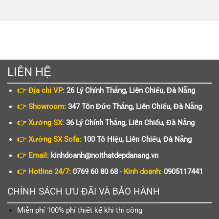
LIÊN HỆ
👉 Địa chỉ VP:
26 Lý Chính Thắng, Liên Chiểu, Đà Nẵng
👉 Showroom:
347 Tôn Đức Thắng, Liên Chiểu, Đà Nẵng
👉 Xưởng SX:
36 Lý Chính Thắng, Liên Chiểu, Đà Nẵng
👉 Xưởng SX Sofa:
100 Tô Hiệu, Liên Chiểu, Đà Nẵng
👉 Email:
kinhdoanh@noithatdepdanang.vn
👉 Hotline 24/7:
0769 60 80 68
- Kinh doanh:
0905117441
CHÍNH SÁCH ƯU ĐÃI VÀ BẢO HÀNH
Miễn phí 100% phí thiết kế khi thi công