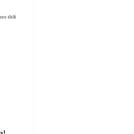
heo thời
n!