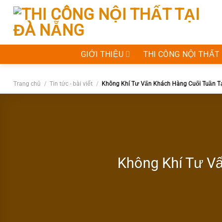
Bỏ
qua
nội
dung
GIỚI THIỆU
THI CÔNG NỘI THẤT
Trang chủ
/
Tin tức - bài viết
/
Không Khí Tư Vấn Khách Hàng Cuối Tuần T
Không Khí Tư Vấ