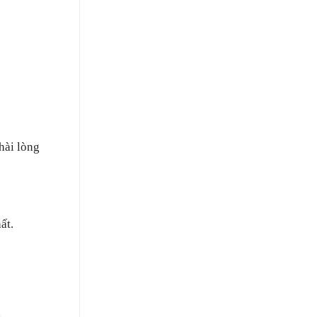
hài lòng
ất.
,