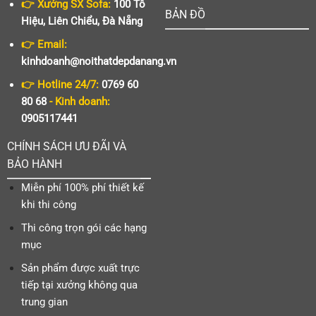
👉 Xưởng SX Sofa:
100 Tô
BẢN ĐỒ
Hiệu, Liên Chiểu, Đà Nẵng
👉 Email:
kinhdoanh@noithatdepdanang.vn
👉 Hotline 24/7:
0769 60
80 68
- Kinh doanh:
0905117441
CHÍNH SÁCH ƯU ĐÃI VÀ
BẢO HÀNH
Miễn phí 100% phí thiết kế
khi thi công
Thi công trọn gói các hạng
mục
Sản phẩm được xuất trực
tiếp tại xưởng không qua
trung gian