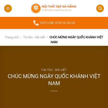
Bỏ
qua
nội
dung
HOTLINE: 0769 60 80 68
Trang chủ
/
Tin tức - bài viết
/
CHÚC MỪNG NGÀY QUỐC KHÁNH VIỆT
NAM
TIN TỨC - BÀI VIẾT
CHÚC MỪNG NGÀY QUỐC KHÁNH VIỆT
NAM