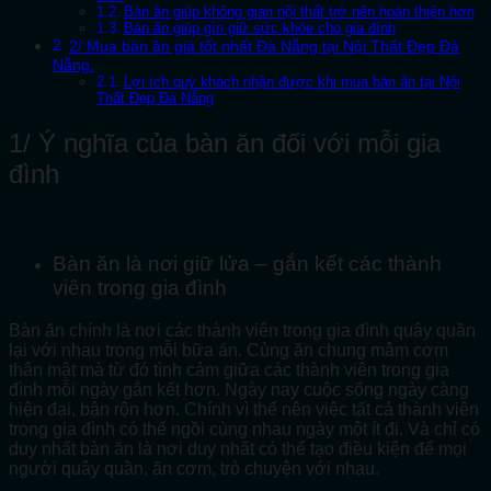
Bàn ăn giúp không gian nội thất trở nên hoàn thiện hơn
Bàn ăn giúp gìn giữ sức khỏe cho gia đình
2/ Mua bàn ăn giá tốt nhất Đà Nẵng tại Nội Thất Đẹp Đà
Nẵng.
Lợi ích quý khách nhận được khi mua bàn ăn tại Nội
Thất Đẹp Đà Nẵng
1/ Ý nghĩa của bàn ăn đối với mỗi gia
đình
Bàn ăn là nơi giữ lửa – gắn kết các thành
viên trong gia đình
Bàn ăn chính là nơi các thành viên trong gia đình quây quần
lại với nhau trong mỗi bữa ăn. Cùng ăn chung mâm cơm
thân mật mà từ đó tình cảm giữa các thành viên trong gia
đình mỗi ngày gắn kết hơn. Ngày nay cuộc sống ngày càng
hiện đại, bận rộn hơn. Chính vì thế nên việc tất cả thành viên
trong gia đình có thể ngồi cùng nhau ngày một ít đi. Và chỉ có
duy nhất bàn ăn là nơi duy nhất có thể tạo điều kiện để mọi
người quây quần, ăn cơm, trò chuyện với nhau.