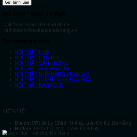
HỖ TRỢ TRỰC TUYẾN
Call/ Sms/ Zalo: 0769.60.80.68
Kinhdoanh@noithatdepdanang.vn
Thi công nội thất
NỘI THẤT NHÀ
NỘI THẤT CĂN HỘ
NỘI THẤT VĂN PHÒNG
NỘI THẤT SHOWROOM
NỘI THẤT NHÀ HÀNG QUÁN ĂN
NỘI THẤT QUÁN CAFE TRÀ SỮA
NỘI THẤT KARAOKE
LIÊN HỆ
Địa chỉ VP:
26 Lý Chính Thắng, Liên Chiểu, Đà Nẵng
Hotline:
0905 117 441 - 0769 60 80 68