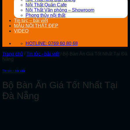
Nội Thất Quán Cafe
Nội Thất Văn phòng – Showroom
Phong thủy nội thất
Tin tức – bài viết
MẪU NỘI THẤT ĐẸP
VIDEO
HOTLINE: 0769 60 80 68
Trang chủ
/
Tin tức - bài viết
/
Bộ Bàn Ăn Giá Tốt Nhất Tại Đà
Nẵng
Tin tức - bài viết
Bộ Bàn Ăn Giá Tốt Nhất Tại
Đà Nẵng