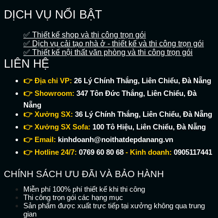
DỊCH VỤ NỔI BẬT
✅ Thiết kế shop và thi công trọn gói
✅ Dịch vụ cải tạo nhà ở - thiết kế và thi công trọn gói
✅ Thiết kế nội thất văn phòng và thi công trọn gói
LIÊN HỆ
👉 Địa chỉ VP:
26 Lý Chính Thắng, Liên Chiểu, Đà Nẵng
👉 Showroom:
347 Tôn Đức Thắng, Liên Chiểu, Đà
Nẵng
👉 Xưởng SX:
36 Lý Chính Thắng, Liên Chiểu, Đà Nẵng
👉 Xưởng SX Sofa:
100 Tô Hiệu, Liên Chiểu, Đà Nẵng
👉 Email:
kinhdoanh@noithatdepdanang.vn
👉 Hotline 24/7:
0769 60 80 68
- Kinh doanh:
0905117441
CHÍNH SÁCH ƯU ĐÃI VÀ BẢO HÀNH
Miễn phí 100% phí thiết kế khi thi công
Thi công trọn gói các hạng mục
Sản phẩm được xuất trực tiếp tại xưởng không qua trung
gian