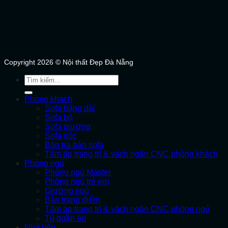
Copyright 2026 © Nội thất Đẹp Đà Nẵng
Tìm
kiếm:
Phòng khách
Sofa băng dài
Sofa bộ
Sofa giường
Sofa góc
Bàn trà bàn sofa
Tấm áp trang trí & vách ngăn CNC phòng khách
Phòng ngủ
Phòng ngủ Master
Phòng ngủ trẻ em
Giường ngủ
Bàn trang điểm
Tấm áp trang trí & vách ngăn CNC phòng ngủ
Tủ quần áo
Nhà bếp