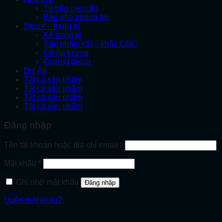
Tủ bếp cao cấp
Bàn ghế phòng ăn
Decor – trang trí
Kệ trang trí
Sản phẩm cắt – khắc CNC
Cỏ ốp tường
Gương decor
Dự Án
Tất cả sản phẩm
Tất cả sản phẩm
Tất cả sản phẩm
Tất cả sản phẩm
Đăng nhập
Bắt
Tên tài khoản hoặc địa chỉ email
*
buộc
Bắt
Mật khẩu
*
buộc
Ghi nhớ mật khẩu
Đăng nhập
Quên mật khẩu?