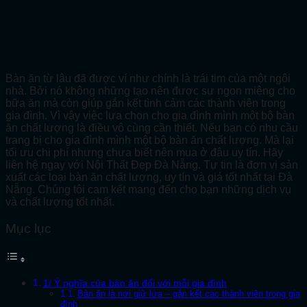
Bàn ăn từ lâu đã được ví như chính là trái tim của một ngôi
nhà. Bởi nó không những tạo nên được sự ngon miệng cho
bữa ăn mà còn giúp gắn kết tình cảm các thành viên trong
gia đình. Vì vậy việc lựa chọn cho gia đình mình một bộ bàn
ăn chất lượng là điều vô cùng cần thiết. Nếu bạn có nhu cầu
trang bị cho gia đình mình một bộ bàn ăn chất lượng. Mà lại
tối ưu chi phí nhưng chưa biết nên mua ở đâu uy tín. Hãy
liên hệ ngay với Nội Thất Đẹp Đà Nẵng. Tự tin là đơn vị sản
xuất các loại bàn ăn chất lượng, uy tín và giá tốt nhất tại Đà
Nẵng. Chúng tôi cam kết mang đến cho bạn những dịch vụ
và chất lượng tốt nhất.
Mục lục
1/ Ý nghĩa của bàn ăn đối với mỗi gia đình
Bàn ăn là nơi giữ lửa – gắn kết các thành viên trong gia
đình