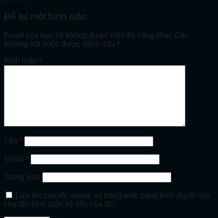
Để lại một bình luận
Email của bạn sẽ không được hiển thị công khai.
Các
trường bắt buộc được đánh dấu
*
Bình luận
*
Tên
*
Email
*
Trang web
Lưu tên của tôi, email, và trang web trong trình duyệt này
cho lần bình luận kế tiếp của tôi.