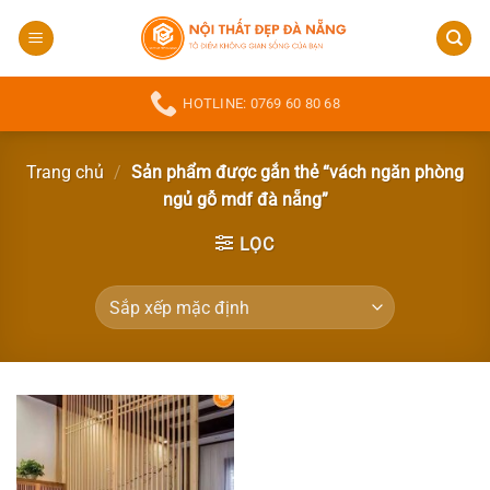
Bỏ
qua
nội
dung
HOTLINE: 0769 60 80 68
Trang chủ
/
Sản phẩm được gắn thẻ “vách ngăn phòng
ngủ gỗ mdf đà nẵng”
LỌC