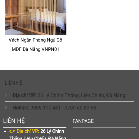
Vách Ngăn Phòng Ngủ Gỗ
MDF Đà Nẵng VNPN01
LIÊN HỆ
Địa chỉ VP:
26 Lý Chính Thắng, Liên Chiểu, Đà Nẵng
Hotline:
0905 117 441 - 0769 60 80 68
LIÊN HỆ
FANPAGE
👉 Địa chỉ VP:
26 Lý Chính
Thắng, Liên Chiểu, Đà Nẵng