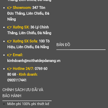
👉 Showroom:
347 Tôn
Đức Thắng, Liên Chiểu, Đà
Nẵng
👉 Xưởng SX:
36 Lý Chính
Thắng, Liên Chiểu, Đà Nẵng
👉 Xưởng SX Sofa:
100 Tô
BẢN ĐỒ
Hiệu, Liên Chiểu, Đà Nẵng
👉 Email:
kinhdoanh@noithatdepdanang.vn
👉 Hotline 24/7:
0769 60
80 68
- Kinh doanh:
0905117441
CHÍNH SÁCH ƯU ĐÃI VÀ
BẢO HÀNH
Miễn phí 100% phí thiết kế