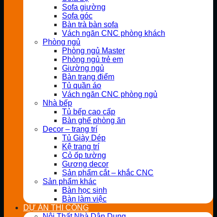
Sofa giường
Sofa góc
Bàn trà bàn sofa
Vách ngăn CNC phòng khách
Phòng ngủ
Phòng ngủ Master
Phòng ngủ trẻ em
Giường ngủ
Bàn trang điểm
Tủ quần áo
Vách ngăn CNC phòng ngủ
Nhà bếp
Tủ bếp cao cấp
Bàn ghế phòng ăn
Decor – trang trí
Tủ Giày Dép
Kệ trang trí
Cỏ ốp tường
Gương decor
Sản phẩm cắt – khắc CNC
Sản phẩm khác
Bàn học sinh
Bàn làm việc
DỰ ÁN THI CÔNG
Nội Thất Nhà Dân Dụng