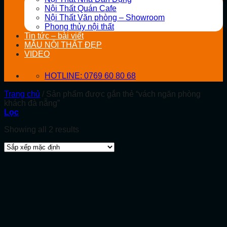
Nội Thất Quán Cafe
Nội Thất Văn phòng – Showroom
Phong thủy nội thất
Tin tức – bài viết
MẪU NỘI THẤT ĐẸP
VIDEO
HOTLINE: 0769 60 80 68
Trang chủ
/
Sản phẩm được gắn thẻ “vách ngăn phòng
khách đà nẵng”
Lọc
Showing all 2 results