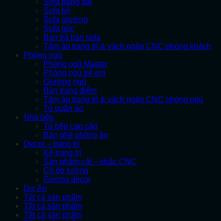
Sofa băng dài
Sofa bộ
Sofa giường
Sofa góc
Bàn trà bàn sofa
Tấm áp trang trí & vách ngăn CNC phòng khách
Phòng ngủ
Phòng ngủ Master
Phòng ngủ trẻ em
Giường ngủ
Bàn trang điểm
Tấm áp trang trí & vách ngăn CNC phòng ngủ
Tủ quần áo
Nhà bếp
Tủ bếp cao cấp
Bàn ghế phòng ăn
Decor – trang trí
Kệ trang trí
Sản phẩm cắt – khắc CNC
Cỏ ốp tường
Gương decor
Dự Án
Tất cả sản phẩm
Tất cả sản phẩm
Tất cả sản phẩm