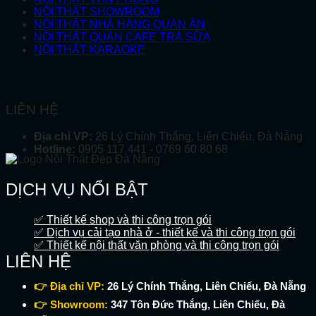
NỘI THẤT SHOWROOM
NỘI THẤT NHÀ HÀNG QUÁN ĂN
NỘI THẤT QUÁN CAFE TRÀ SỮA
NỘI THẤT KARAOKE
LIÊN HỆ
Địa chỉ VP:
26 Lý Chính Thắng, Liên Chiểu, Đà Nẵng
Hotline:
0905 117 441 - 0769 60 80 68
DỊCH VỤ NỔI BẬT
✅ Thiết kế shop và thi công trọn gói
✅ Dịch vụ cải tạo nhà ở - thiết kế và thi công trọn gói
✅ Thiết kế nội thất văn phòng và thi công trọn gói
LIÊN HỆ
👉 Địa chỉ VP:
26 Lý Chính Thắng, Liên Chiểu, Đà Nẵng
👉 Showroom:
347 Tôn Đức Thắng, Liên Chiểu, Đà