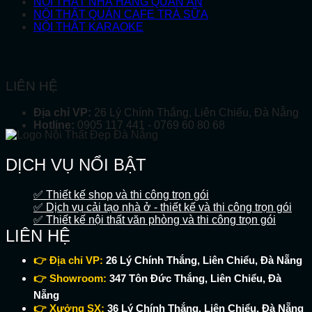
NỘI THẤT NHÀ HÀNG QUÁN ĂN
NỘI THẤT QUÁN CAFE TRÀ SỮA
NỘI THẤT KARAOKE
LIÊN HỆ
Địa chỉ VP:
26 Lý Chính Thắng, Liên Chiểu, Đà Nẵng
Hotline:
0905 117 441 - 0769 60 80 68
DỊCH VỤ NỔI BẬT
✅ Thiết kế shop và thi công trọn gói
✅ Dịch vụ cải tạo nhà ở - thiết kế và thi công trọn gói
✅ Thiết kế nội thất văn phòng và thi công trọn gói
LIÊN HỆ
👉 Địa chỉ VP:
26 Lý Chính Thắng, Liên Chiểu, Đà Nẵng
👉 Showroom:
347 Tôn Đức Thắng, Liên Chiểu, Đà
Nẵng
👉 Xưởng SX:
36 Lý Chính Thắng, Liên Chiểu, Đà Nẵng