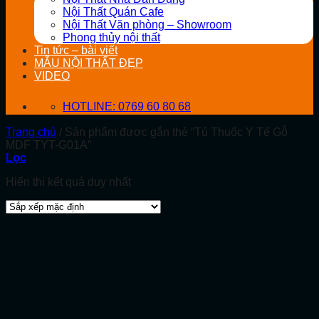
Nội Thất Quán Cafe
Nội Thất Văn phòng – Showroom
Phong thủy nội thất
Tin tức – bài viết
MẪU NỘI THẤT ĐẸP
VIDEO
HOTLINE: 0769 60 80 68
Trang chủ
/
Sản phẩm được gắn thẻ “Tủ Thuốc Y Tế Gỗ
MDF TYT-G01A”
Lọc
Hiển thị kết quả duy nhất