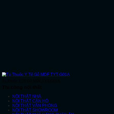
Tủ Thuốc Y Tế Gỗ MDF TYT-G01A
Thi công nội thất
NỘI THẤT NHÀ
NỘI THẤT CĂN HỘ
NỘI THẤT VĂN PHÒNG
NỘI THẤT SHOWROOM