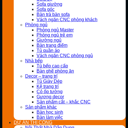
Sofa giường
Sofa góc
Bàn trà bàn sofa
Vách ngăn CNC phòng khách
Phòng ngủ
Phòng ngủ Master
Phòng ngủ trẻ em
Giường ngủ
Bàn trang điểm
Tủ quần áo
Vách ngăn CNC phòng ngủ
Nhà bếp
Tủ bếp cao cấp
Bàn ghế phòng ăn
Decor – trang trí
Tủ Giày Dép
Kệ trang trí
Cỏ ốp tường
Gương decor
Sản phẩm cắt – khắc CNC
Sản phẩm khác
Bàn học sinh
Bàn làm việc
DỰ ÁN THI CÔNG
Nội Thất Nhà Dân Dụng