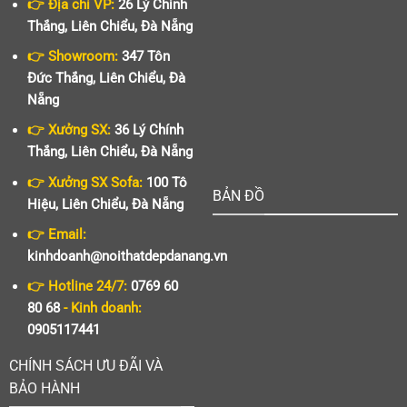
👉 Địa chỉ VP:
26 Lý Chính
Thắng, Liên Chiểu, Đà Nẵng
👉 Showroom:
347 Tôn
Đức Thắng, Liên Chiểu, Đà
Nẵng
👉 Xưởng SX:
36 Lý Chính
Thắng, Liên Chiểu, Đà Nẵng
👉 Xưởng SX Sofa:
100 Tô
BẢN ĐỒ
Hiệu, Liên Chiểu, Đà Nẵng
👉 Email:
kinhdoanh@noithatdepdanang.vn
👉 Hotline 24/7:
0769 60
80 68
- Kinh doanh:
0905117441
CHÍNH SÁCH ƯU ĐÃI VÀ
BẢO HÀNH