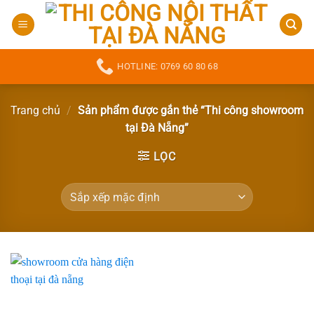
Bỏ
qua
nội
dung
HOTLINE: 0769 60 80 68
Trang chủ
/
Sản phẩm được gắn thẻ “Thi công showroom
tại Đà Nẵng”
LỌC