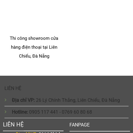
Thi công showroom cửa
hàng điện thoại tại Liên
Chiểu, Đà Nẵng
LIÊN HỆ
Địa chỉ VP:
26 Lý Chính Thắng, Liên Chiểu, Đà Nẵng
Hotline:
0905 117 441 - 0769 60 80 68
LIÊN HỆ
FANPAGE