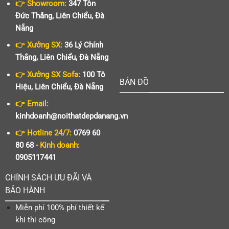
👉 Showroom:
347 Tôn
Đức Thắng, Liên Chiểu, Đà
Nẵng
👉 Xưởng SX:
36 Lý Chính
Thắng, Liên Chiểu, Đà Nẵng
👉 Xưởng SX Sofa:
100 Tô
BẢN ĐỒ
Hiệu, Liên Chiểu, Đà Nẵng
👉 Email:
kinhdoanh@noithatdepdanang.vn
👉 Hotline 24/7:
0769 60
80 68
- Kinh doanh:
0905117441
CHÍNH SÁCH ƯU ĐÃI VÀ
BẢO HÀNH
Miễn phí 100% phí thiết kế
khi thi công