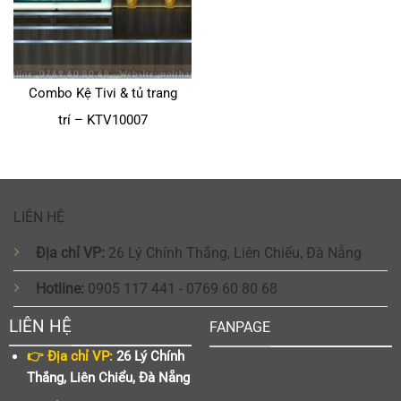
Combo Kệ Tivi & tủ trang
trí – KTV10007
LIÊN HỆ
Địa chỉ VP:
26 Lý Chính Thắng, Liên Chiểu, Đà Nẵng
Hotline:
0905 117 441 - 0769 60 80 68
LIÊN HỆ
FANPAGE
👉 Địa chỉ VP:
26 Lý Chính
Thắng, Liên Chiểu, Đà Nẵng