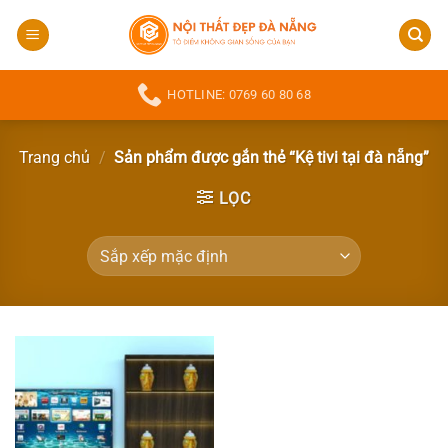
Bỏ
qua
nội
dung
HOTLINE: 0769 60 80 68
Trang chủ
/
Sản phẩm được gắn thẻ “Kệ tivi tại đà nẵng”
LỌC