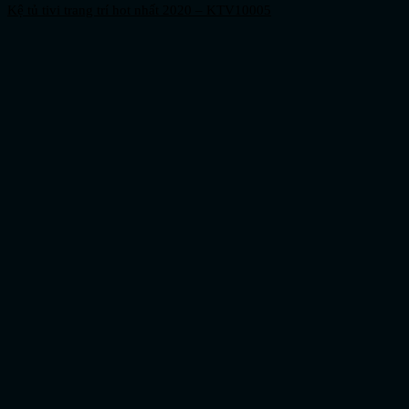
Kệ tủ tivi trang trí hot nhất 2020 – KTV10005