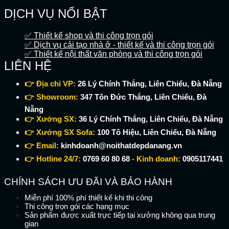
DỊCH VỤ NỔI BẬT
✅ Thiết kế shop và thi công trọn gói
✅ Dịch vụ cải tạo nhà ở - thiết kế và thi công trọn gói
✅ Thiết kế nội thất văn phòng và thi công trọn gói
LIÊN HỆ
👉 Địa chỉ VP:
26 Lý Chính Thắng, Liên Chiểu, Đà Nẵng
👉 Showroom:
347 Tôn Đức Thắng, Liên Chiểu, Đà
Nẵng
👉 Xưởng SX:
36 Lý Chính Thắng, Liên Chiểu, Đà Nẵng
👉 Xưởng SX Sofa:
100 Tô Hiệu, Liên Chiểu, Đà Nẵng
👉 Email:
kinhdoanh@noithatdepdanang.vn
👉 Hotline 24/7:
0769 60 80 68
- Kinh doanh:
0905117441
CHÍNH SÁCH ƯU ĐÃI VÀ BẢO HÀNH
Miễn phí 100% phí thiết kế khi thi công
Thi công trọn gói các hạng mục
Sản phẩm được xuất trực tiếp tại xưởng không qua trung
gian