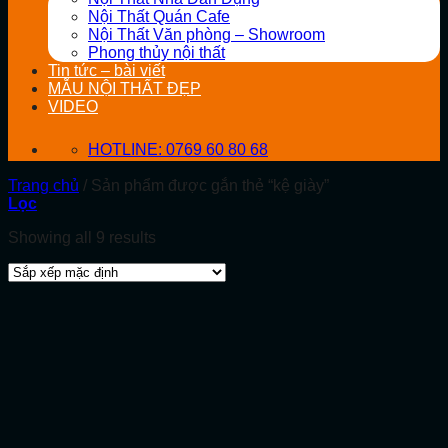
Nội Thất Quán Cafe
Nội Thất Văn phòng – Showroom
Phong thủy nội thất
Tin tức – bài viết
MẪU NỘI THẤT ĐẸP
VIDEO
HOTLINE: 0769 60 80 68
Trang chủ
/
Sản phẩm được gắn thẻ “kệ giày”
Lọc
Showing all 9 results