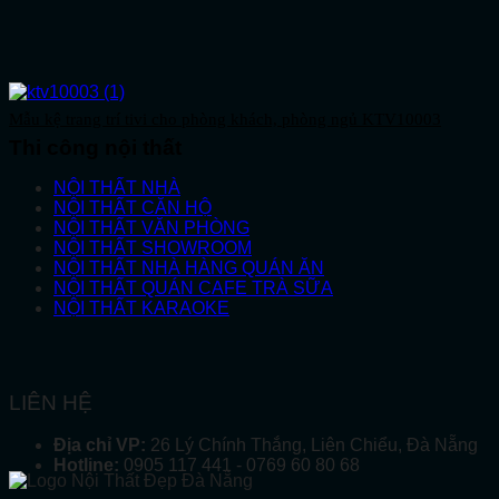
Mẫu kệ trang trí tivi cho phòng khách, phòng ngủ KTV10003
Thi công nội thất
NỘI THẤT NHÀ
NỘI THẤT CĂN HỘ
NỘI THẤT VĂN PHÒNG
NỘI THẤT SHOWROOM
NỘI THẤT NHÀ HÀNG QUÁN ĂN
NỘI THẤT QUÁN CAFE TRÀ SỮA
NỘI THẤT KARAOKE
LIÊN HỆ
Địa chỉ VP:
26 Lý Chính Thắng, Liên Chiểu, Đà Nẵng
Hotline:
0905 117 441 - 0769 60 80 68