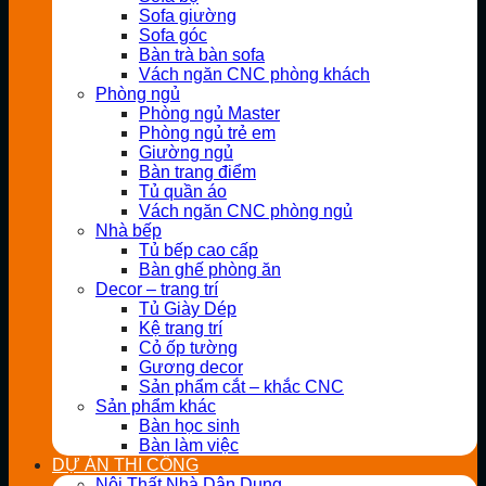
Sofa giường
Sofa góc
Bàn trà bàn sofa
Vách ngăn CNC phòng khách
Phòng ngủ
Phòng ngủ Master
Phòng ngủ trẻ em
Giường ngủ
Bàn trang điểm
Tủ quần áo
Vách ngăn CNC phòng ngủ
Nhà bếp
Tủ bếp cao cấp
Bàn ghế phòng ăn
Decor – trang trí
Tủ Giày Dép
Kệ trang trí
Cỏ ốp tường
Gương decor
Sản phẩm cắt – khắc CNC
Sản phẩm khác
Bàn học sinh
Bàn làm việc
DỰ ÁN THI CÔNG
Nội Thất Nhà Dân Dụng